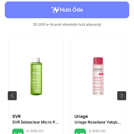
SVR
Uriage
SVR Sebiaclear Micro Peel 150 ml
Uriage Roseliane Yatıştırıcı ve Kızarıklık Giderici Temizleyici 250 ml
₺ 948.00
₺ 949.00