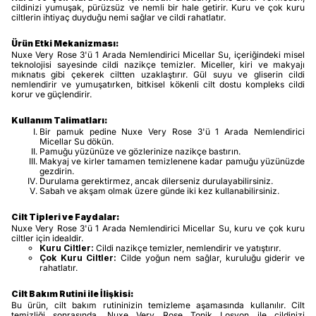
cildinizi yumuşak, pürüzsüz ve nemli bir hale getirir. Kuru ve çok kuru
ciltlerin ihtiyaç duyduğu nemi sağlar ve cildi rahatlatır.
Ürün Etki Mekanizması:
Nuxe Very Rose 3'ü 1 Arada Nemlendirici Micellar Su, içeriğindeki misel
teknolojisi sayesinde cildi nazikçe temizler. Miceller, kiri ve makyajı
mıknatıs gibi çekerek ciltten uzaklaştırır. Gül suyu ve gliserin cildi
nemlendirir ve yumuşatırken, bitkisel kökenli cilt dostu kompleks cildi
korur ve güçlendirir.
Kullanım Talimatları:
Bir pamuk pedine Nuxe Very Rose 3'ü 1 Arada Nemlendirici
Micellar Su dökün.
Pamuğu yüzünüze ve gözlerinize nazikçe bastırın.
Makyaj ve kirler tamamen temizlenene kadar pamuğu yüzünüzde
gezdirin.
Durulama gerektirmez, ancak dilerseniz durulayabilirsiniz.
Sabah ve akşam olmak üzere günde iki kez kullanabilirsiniz.
Cilt Tipleri ve Faydalar:
Nuxe Very Rose 3'ü 1 Arada Nemlendirici Micellar Su, kuru ve çok kuru
ciltler için idealdir.
Kuru Ciltler:
Cildi nazikçe temizler, nemlendirir ve yatıştırır.
Çok Kuru Ciltler:
Cilde yoğun nem sağlar, kuruluğu giderir ve
rahatlatır.
Cilt Bakım Rutini ile İlişkisi:
Bu ürün, cilt bakım rutininizin temizleme aşamasında kullanılır. Cilt
temizliği sonrasında, Nuxe Very Rose Tonik Losyon ile cildinizi