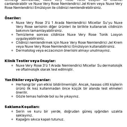
canlandırabilir ve Nuxe Very Rose Nemlendirici Jel Krem veya Nuxe Very
Rose Nemlendirici Emülsiyon ile cildinizi nemlendirebilirsiniz.
Öneriler:
Nuxe Very Rose 3'ü 1 Arada Nemlendirici Micellar Su'yu Nuxe
Very Rose serisinin diğer ürünleri ile birlikte kullanarak cildinizin
bakımını tamamlayabilirsiniz.
Temizleme sonrası cildinize Nuxe Very Rose Tonik Losyon
uygulayabilirsiniz.
Cildinizi nemlendirmek için Nuxe Very Rose Nemlendirici Jel Krem
veya Nuxe Very Rose Nemlendirici Emülsiyon kullanabilirsiniz.
Dermatolog veya eczacınızın önerisini almayı unutmayınız.
Klinik Testler veya Onaylar:
Nuxe Very Rose 3'ü 1 Arada Nemlendirici Micellar Su dermatolojik
ve oftalmolojik olarak test edilmiştir.
Yan Etkiler veya Uyarılar:
Herhangi bir yan etkisi bildirilmemiştir. Ancak, hassas ciltli kişilerin
ürünü ilk kez kullanmadan önce küçük bir alanda test etmeleri
önerilir.
Gözle temas halinde bol su ile yıkayınız.
Saklama Koşulları:
Serin ve kuru bir yerde, doğrudan güneş ışığından uzakta
saklayınız.
Kapağını sıkıca kapalı tutunuz.