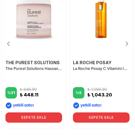
THE PUREST SOLUTİONS
LA ROCHE POSAY
The Purest Solutions Hassas ve Kuru Ciltler İçin Temizleyici Balm 85 gr
La Roche Posay C Vitamini Içerikli Işıltı Veren Yüz Temizleme Jeli 200 ml
₺ 649.90
₺ 1,099.90
%
31
%
5
₺ 448.11
₺ 1,043.20
SEPETE EKLE
SEPETE EKLE