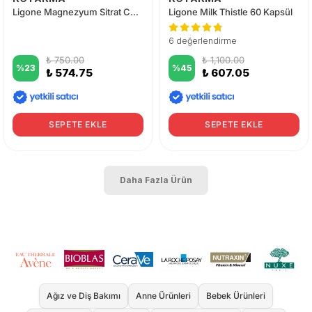
Ligone Magnezyum Sitrat Complex 60 Tablet
Ligone Milk Thistle 60 Kapsül
6 değerlendirme
₺ 750.00
₺ 1,100.00
%
23
%
45
₺ 574.75
₺ 607.05
SEPETE EKLE
SEPETE EKLE
Daha Fazla Ürün
Ağız ve Diş Bakımı
Anne Ürünleri
Bebek Ürünleri