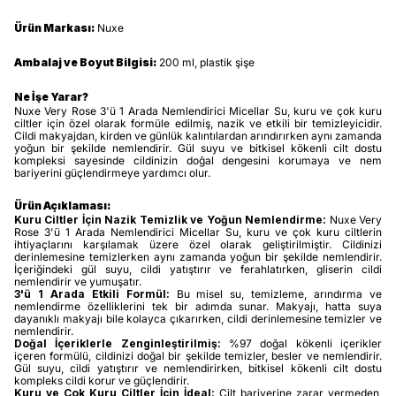
Ürün Markası:
Nuxe
Ambalaj ve Boyut Bilgisi:
200 ml, plastik şişe
Ne İşe Yarar?
Nuxe Very Rose 3'ü 1 Arada Nemlendirici Micellar Su, kuru ve çok kuru
ciltler için özel olarak formüle edilmiş, nazik ve etkili bir temizleyicidir.
Cildi makyajdan, kirden ve günlük kalıntılardan arındırırken aynı zamanda
yoğun bir şekilde nemlendirir. Gül suyu ve bitkisel kökenli cilt dostu
kompleksi sayesinde cildinizin doğal dengesini korumaya ve nem
bariyerini güçlendirmeye yardımcı olur.
Ürün Açıklaması:
Kuru Ciltler İçin Nazik Temizlik ve Yoğun Nemlendirme:
Nuxe Very
Rose 3'ü 1 Arada Nemlendirici Micellar Su, kuru ve çok kuru ciltlerin
ihtiyaçlarını karşılamak üzere özel olarak geliştirilmiştir. Cildinizi
derinlemesine temizlerken aynı zamanda yoğun bir şekilde nemlendirir.
İçeriğindeki gül suyu, cildi yatıştırır ve ferahlatırken, gliserin cildi
nemlendirir ve yumuşatır.
3'ü 1 Arada Etkili Formül:
Bu misel su, temizleme, arındırma ve
nemlendirme özelliklerini tek bir adımda sunar. Makyajı, hatta suya
dayanıklı makyajı bile kolayca çıkarırken, cildi derinlemesine temizler ve
nemlendirir.
Doğal İçeriklerle Zenginleştirilmiş:
%97 doğal kökenli içerikler
içeren formülü, cildinizi doğal bir şekilde temizler, besler ve nemlendirir.
Gül suyu, cildi yatıştırır ve nemlendirirken, bitkisel kökenli cilt dostu
kompleks cildi korur ve güçlendirir.
Kuru ve Çok Kuru Ciltler İçin İdeal:
Cilt bariyerine zarar vermeden,