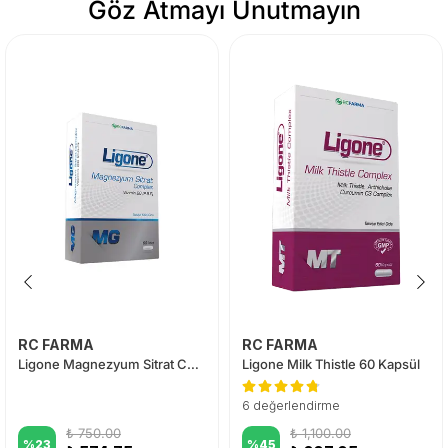
Göz Atmayı Unutmayın
RC FARMA
RC FARMA
Ligone Magnezyum Sitrat Complex 60 Tablet
Ligone Milk Thistle 60 Kapsül
6 değerlendirme
₺ 750.00
₺ 1,100.00
%
23
%
45