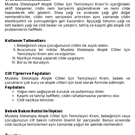
Mustela Stelatopia® Atopik Ciltler İçin Temizleyici Krem'in içeriğindeki
aktif bileşenler, cildin nem bariyerini güçlendirerek ve nemi cilde
hapsederek etki gösterir. Shea yağı ve avokado yağı gibi doğal
nemlendiriciler, cildin nem seviyesini artırırken aynı zamanda cildin
elastikiyetini ve yumuşaklığını geri kazandırır. Ayçiçeği tohumu yağı ve
tatlı badem yağı ise cildi besler ve yatıştırır, tahriş ve kaşıntı gibi atopik cilt
problemlerini hafifletir.
Kullanım Talimatları:
Bebeğinizin veya çocuğunuzun cildini ılık suyla ıslatın.
Avucunuza bir miktar Mustela Stelatopia Atopik Ciltler İçin
Temizleyici Krem alın ve köpürtün.
Nazikçe masaj yaparak cilde uygulayın.
Bol su ile durulayın.
Cilt Tipleri ve Faydalar:
Mustela Stelatopia Atopik Ciltler İçin Temizleyici Krem, bebek ve
çocukların çok kuru ve atopik ciltleri için özel olarak formüle edilmiştir.
Faydaları:
Yoğun nem sağlayarak kuruluk ve pullanmayı önler.
Kaşıntı ve tahrişi hafifletir, cildin rahatlamasına yardımcı olur.
Cildi nazikçe temizler.
Bebek Bakım Rutini ile İlişkisi:
Mustela Stelatopia Atopik Ciltler İçin Temizleyici Krem, bebeğinizin veya
çocuğunuzun cilt bakım rutininin önemli bir parçasıdır. Banyo sırasında
cildi nazikçe temizlerken aynı zamanda yoğun bir şekilde nemlendirir.