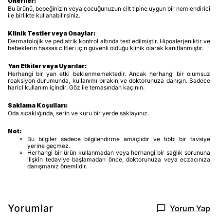
Öneriler:
Bu ürünü, bebeğinizin veya çocuğunuzun cilt tipine uygun bir nemlendirici
ile birlikte kullanabilirsiniz.
Klinik Testler veya Onaylar:
Dermatolojik ve pediatrik kontrol altında test edilmiştir. Hipoalerjeniktir ve
bebeklerin hassas ciltleri için güvenli olduğu klinik olarak kanıtlanmıştır.
Yan Etkiler veya Uyarılar:
Herhangi bir yan etki beklenmemektedir. Ancak herhangi bir olumsuz
reaksiyon durumunda, kullanımı bırakın ve doktorunuza danışın. Sadece
harici kullanım içindir. Göz ile temasından kaçının.
Saklama Koşulları:
Oda sıcaklığında, serin ve kuru bir yerde saklayınız.
Not:
Bu bilgiler sadece bilgilendirme amaçlıdır ve tıbbi bir tavsiye
yerine geçmez.
Herhangi bir ürün kullanmadan veya herhangi bir sağlık sorununa
ilişkin tedaviye başlamadan önce, doktorunuza veya eczacınıza
danışmanız önemlidir.
Yorumlar
Yorum Yap