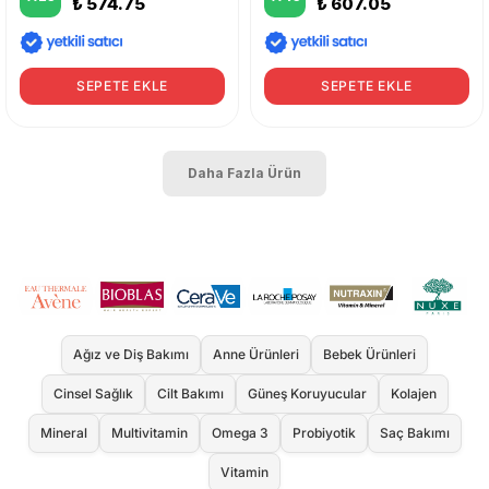
₺ 574.75
₺ 607.05
SEPETE EKLE
SEPETE EKLE
Daha Fazla Ürün
Ağız ve Diş Bakımı
Anne Ürünleri
Bebek Ürünleri
Cinsel Sağlık
Cilt Bakımı
Güneş Koruyucular
Kolajen
Mineral
Multivitamin
Omega 3
Probiyotik
Saç Bakımı
Vitamin