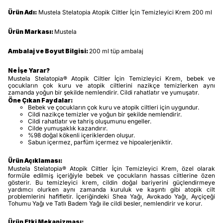
Ürün Adı:
Mustela Stelatopia Atopik Ciltler İçin Temizleyici Krem 200 ml
Ürün Markası:
Mustela
Ambalaj ve Boyut Bilgisi:
200 ml tüp ambalaj
Ne İşe Yarar?
Mustela Stelatopia® Atopik Ciltler İçin Temizleyici Krem, bebek ve
çocukların çok kuru ve atopik ciltlerini nazikçe temizlerken aynı
zamanda yoğun bir şekilde nemlendirir. Cildi rahatlatır ve yumuşatır.
Öne Çıkan Faydalar:
Bebek ve çocukların çok kuru ve atopik ciltleri için uygundur.
Cildi nazikçe temizler ve yoğun bir şekilde nemlendirir.
Cildi rahatlatır ve tahriş oluşumunu engeller.
Cilde yumuşaklık kazandırır.
%98 doğal kökenli içeriklerden oluşur.
Sabun içermez, parfüm içermez ve hipoalerjeniktir.
Ürün Açıklaması:
Mustela Stelatopia® Atopik Ciltler İçin Temizleyici Krem, özel olarak
formüle edilmiş içeriğiyle bebek ve çocukların hassas ciltlerine özen
gösterir. Bu temizleyici krem, cildin doğal bariyerini güçlendirmeye
yardımcı olurken aynı zamanda kuruluk ve kaşıntı gibi atopik cilt
problemlerini hafifletir. İçeriğindeki Shea Yağı, Avokado Yağı, Ayçiçeği
Tohumu Yağı ve Tatlı Badem Yağı ile cildi besler, nemlendirir ve korur.
Ürün Etki Mekanizması: