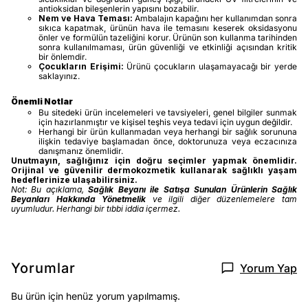
antioksidan bileşenlerin yapısını bozabilir.
Nem ve Hava Teması:
Ambalajın kapağını her kullanımdan sonra
sıkıca kapatmak, ürünün hava ile temasını keserek oksidasyonu
önler ve formülün tazeliğini korur. Ürünün son kullanma tarihinden
sonra kullanılmaması, ürün güvenliği ve etkinliği açısından kritik
bir önlemdir.
Çocukların Erişimi:
Ürünü çocukların ulaşamayacağı bir yerde
saklayınız.
Önemli Notlar
Bu sitedeki ürün incelemeleri ve tavsiyeleri, genel bilgiler sunmak
için hazırlanmıştır ve kişisel teşhis veya tedavi için uygun değildir.
Herhangi bir ürün kullanmadan veya herhangi bir sağlık sorununa
ilişkin tedaviye başlamadan önce, doktorunuza veya eczacınıza
danışmanız önemlidir.
Unutmayın, sağlığınız için doğru seçimler yapmak önemlidir.
Orijinal ve güvenilir dermokozmetik kullanarak sağlıklı yaşam
hedeflerinize ulaşabilirsiniz.
Not: Bu açıklama,
Sağlık Beyanı ile Satışa Sunulan Ürünlerin Sağlık
Beyanları Hakkında Yönetmelik
ve ilgili diğer düzenlemelere tam
uyumludur. Herhangi bir tıbbi iddia içermez.
Yorumlar
Yorum Yap
Bu ürün için henüz yorum yapılmamış.