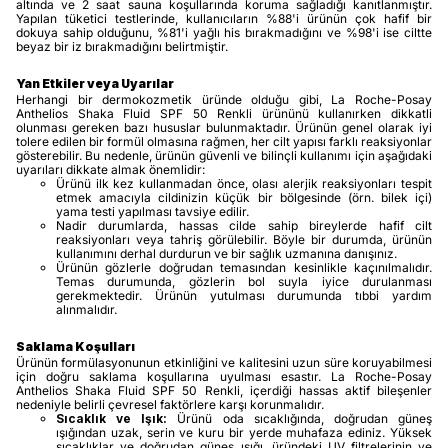
altında ve 2 saat sauna koşullarında koruma sağladığı kanıtlanmıştır.
Yapılan tüketici testlerinde, kullanıcıların %88'i ürünün çok hafif bir
dokuya sahip olduğunu, %81'i yağlı his bırakmadığını ve %98'i ise ciltte
beyaz bir iz bırakmadığını belirtmiştir.
Yan Etkiler veya Uyarılar
Herhangi bir dermokozmetik üründe olduğu gibi, La Roche-Posay
Anthelios Shaka Fluid SPF 50 Renkli ürününü kullanırken dikkatli
olunması gereken bazı hususlar bulunmaktadır. Ürünün genel olarak iyi
tolere edilen bir formül olmasına rağmen, her cilt yapısı farklı reaksiyonlar
gösterebilir. Bu nedenle, ürünün güvenli ve bilinçli kullanımı için aşağıdaki
uyarıları dikkate almak önemlidir:
Ürünü ilk kez kullanmadan önce, olası alerjik reaksiyonları tespit
etmek amacıyla cildinizin küçük bir bölgesinde (örn. bilek içi)
yama testi yapılması tavsiye edilir.
Nadir durumlarda, hassas cilde sahip bireylerde hafif cilt
reaksiyonları veya tahriş görülebilir. Böyle bir durumda, ürünün
kullanımını derhal durdurun ve bir sağlık uzmanına danışınız.
Ürünün gözlerle doğrudan temasından kesinlikle kaçınılmalıdır.
Temas durumunda, gözlerin bol suyla iyice durulanması
gerekmektedir. Ürünün yutulması durumunda tıbbi yardım
alınmalıdır.
Saklama Koşulları
Ürünün formülasyonunun etkinliğini ve kalitesini uzun süre koruyabilmesi
için doğru saklama koşullarına uyulması esastır. La Roche-Posay
Anthelios Shaka Fluid SPF 50 Renkli, içerdiği hassas aktif bileşenler
nedeniyle belirli çevresel faktörlere karşı korunmalıdır.
Sıcaklık ve Işık:
Ürünü oda sıcaklığında, doğrudan güneş
ışığından uzak, serin ve kuru bir yerde muhafaza ediniz. Yüksek
sıcaklıklar ve doğrudan güneş ışığı, üründeki UV filtrelerinin ve