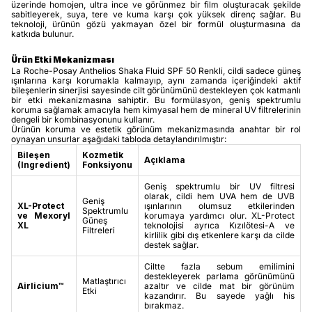
üzerinde homojen, ultra ince ve görünmez bir film oluşturacak şekilde
sabitleyerek, suya, tere ve kuma karşı çok yüksek direnç sağlar. Bu
teknoloji, ürünün gözü yakmayan özel bir formül oluşturmasına da
katkıda bulunur.
Ürün Etki Mekanizması
La Roche-Posay Anthelios Shaka Fluid SPF 50 Renkli, cildi sadece güneş
ışınlarına karşı korumakla kalmayıp, aynı zamanda içeriğindeki aktif
bileşenlerin sinerjisi sayesinde cilt görünümünü destekleyen çok katmanlı
bir etki mekanizmasına sahiptir. Bu formülasyon, geniş spektrumlu
koruma sağlamak amacıyla hem kimyasal hem de mineral UV filtrelerinin
dengeli bir kombinasyonunu kullanır.
Ürünün koruma ve estetik görünüm mekanizmasında anahtar bir rol
oynayan unsurlar aşağıdaki tabloda detaylandırılmıştır:
Bileşen
Kozmetik
Açıklama
(Ingredient)
Fonksiyonu
Geniş spektrumlu bir UV filtresi
olarak, cildi hem UVA hem de UVB
Geniş
XL-Protect
ışınlarının olumsuz etkilerinden
Spektrumlu
ve Mexoryl
korumaya yardımcı olur. XL-Protect
Güneş
XL
teknolojisi ayrıca Kızılötesi-A ve
Filtreleri
kirlilik gibi dış etkenlere karşı da cilde
destek sağlar.
Ciltte fazla sebum emilimini
destekleyerek parlama görünümünü
Matlaştırıcı
Airlicium™
azaltır ve cilde mat bir görünüm
Etki
kazandırır. Bu sayede yağlı his
bırakmaz.