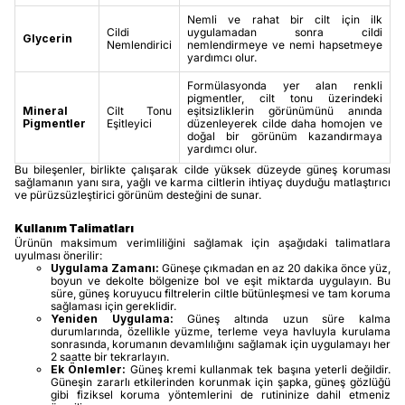
Nemli ve rahat bir cilt için ilk
Cildi
uygulamadan sonra cildi
Glycerin
Nemlendirici
nemlendirmeye ve nemi hapsetmeye
yardımcı olur.
Formülasyonda yer alan renkli
pigmentler, cilt tonu üzerindeki
Mineral
Cilt Tonu
eşitsizliklerin görünümünü anında
Pigmentler
Eşitleyici
düzenleyerek cilde daha homojen ve
doğal bir görünüm kazandırmaya
yardımcı olur.
Bu bileşenler, birlikte çalışarak cilde yüksek düzeyde güneş koruması
sağlamanın yanı sıra, yağlı ve karma ciltlerin ihtiyaç duyduğu matlaştırıcı
ve pürüzsüzleştirici görünüm desteğini de sunar.
Kullanım Talimatları
Ürünün maksimum verimliliğini sağlamak için aşağıdaki talimatlara
uyulması önerilir:
Uygulama Zamanı:
Güneşe çıkmadan en az 20 dakika önce yüz,
boyun ve dekolte bölgenize bol ve eşit miktarda uygulayın. Bu
süre, güneş koruyucu filtrelerin ciltle bütünleşmesi ve tam koruma
sağlaması için gereklidir.
Yeniden Uygulama:
Güneş altında uzun süre kalma
durumlarında, özellikle yüzme, terleme veya havluyla kurulama
sonrasında, korumanın devamlılığını sağlamak için uygulamayı her
2 saatte bir tekrarlayın.
Ek Önlemler:
Güneş kremi kullanmak tek başına yeterli değildir.
Güneşin zararlı etkilerinden korunmak için şapka, güneş gözlüğü
gibi fiziksel koruma yöntemlerini de rutininize dahil etmeniz