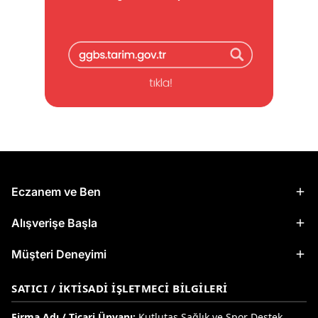
Eczanem ve Ben
Alışverişe Başla
Müşteri Deneyimi
SATICI / İKTISADI İŞLETMECI BILGILERI
Firma Adı / Ticari Ünvanı:
Kutlutaş Sağlık ve Spor Destek