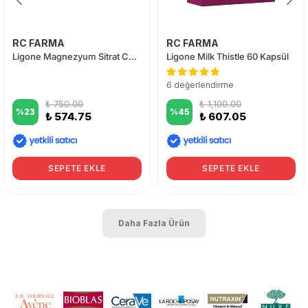
RC FARMA
RC FARMA
Ligone Magnezyum Sitrat Complex 60 Tablet
Ligone Milk Thistle 60 Kapsül
6 değerlendirme
₺ 750.00
₺ 1,100.00
%
23
%
45
₺ 574.75
₺ 607.05
SEPETE EKLE
SEPETE EKLE
Daha Fazla Ürün