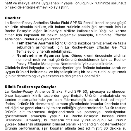
hafif ve makyaj altına uygulanabilir yapısı, onu günlük rutininize sorunsuz
bir şekilde entegre etmeyi kolaylaştırır.
Öneriler
La Roche-Posay Anthelios Shaka Fluid SPF 50 Renkli, kendi başına güçlü
bir ürün olmakla birlikte, cilt bakım rutininin etkinliğini artırmak için La
Roche-Posay'ın diğer ürünleriyle birlikte kullanılabilir. Yağlı ve karma
ciltler için kapsamlı bir bakım sağlamak amacıyla, rutininize Effaclar
serisinden ürünler ekleyebilirsiniz.
Temizleme Aşaması İçin:
Cildinizi nazikçe temizlemek ve fazla
sebumdan arındırmak için La Roche-Posay Effaclar Gel Yüz
Temizleyici'yi tercih edebilirsiniz.
Nemlendirme Aşaması İçin:
Güneş kremi öncesinde cildinizi
nemlendirmek ve mat görünümünü desteklemek için La Roche-
Posay Effaclar Matlaştırıcı Nemlendirici'yi kullanabilirsiniz.
Cildinizin özel ihtiyaçları ve hassasiyetleri göz önünde bulundurularak en
uygun ürünleri belirlemek ve kişiselleştirilmiş bir bakım rutini oluşturmak
için bir dermatolog veya eczacınıza danışmanız önemlidir.
Klinik Testler veya Onaylar
La Roche-Posay Anthelios Shaka Fluid SPF 50, piyasaya sürülmeden
önce kapsamlı klinik testlerden geçirilmiştir. Ürünün ambalajında ve
tanıtım materyallerinde yer alan “dermatolojik olarak test edilmiştir”
ifadesi, ürünün bir dermatoloji uzmanı gözetiminde insanlar üzerinde test
edildiğini ve genel olarak iyi tolere edildiğini göstermektedir. Bu tür testler,
ürünün cilt toleransını değerlendirmek ve potansiyel reaksiyonları
gözlemlemek amacıyla yapılır. La Roche-Posay'ın hassas ciltler
üzerindeki uzmanlığı, bu testlerin titizlikle yürütüldüğünü ve ürünün
yüksek toleranslı olduğunun bilimsel olarak kanıtlandığını göstermektedir.
Ürünün performansı, aşırı koşullar altında test edilmiştir; 80 dakika su