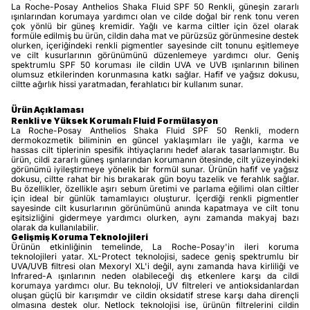
La Roche-Posay Anthelios Shaka Fluid SPF 50 Renkli, güneşin zararlı
ışınlarından korumaya yardımcı olan ve cilde doğal bir renk tonu veren
çok yönlü bir güneş kremidir. Yağlı ve karma ciltler için özel olarak
formüle edilmiş bu ürün, cildin daha mat ve pürüzsüz görünmesine destek
olurken, içeriğindeki renkli pigmentler sayesinde cilt tonunu eşitlemeye
ve cilt kusurlarının görünümünü düzenlemeye yardımcı olur. Geniş
spektrumlu SPF 50 koruması ile cildin UVA ve UVB ışınlarının bilinen
olumsuz etkilerinden korunmasına katkı sağlar. Hafif ve yağsız dokusu,
ciltte ağırlık hissi yaratmadan, ferahlatıcı bir kullanım sunar.
Ürün Açıklaması
Renkli ve Yüksek Korumalı Fluid Formülasyon
La Roche-Posay Anthelios Shaka Fluid SPF 50 Renkli, modern
dermokozmetik biliminin en güncel yaklaşımları ile yağlı, karma ve
hassas cilt tiplerinin spesifik ihtiyaçlarını hedef alarak tasarlanmıştır. Bu
ürün, cildi zararlı güneş ışınlarından korumanın ötesinde, cilt yüzeyindeki
görünümü iyileştirmeye yönelik bir formül sunar. Ürünün hafif ve yağsız
dokusu, ciltte rahat bir his bırakarak gün boyu tazelik ve ferahlık sağlar.
Bu özellikler, özellikle aşırı sebum üretimi ve parlama eğilimi olan ciltler
için ideal bir günlük tamamlayıcı oluşturur. İçerdiği renkli pigmentler
sayesinde cilt kusurlarının görünümünü anında kapatmaya ve cilt tonu
eşitsizliğini gidermeye yardımcı olurken, aynı zamanda makyaj bazı
olarak da kullanılabilir.
Gelişmiş Koruma Teknolojileri
Ürünün etkinliğinin temelinde, La Roche-Posay'in ileri koruma
teknolojileri yatar. XL-Protect teknolojisi, sadece geniş spektrumlu bir
UVA/UVB filtresi olan Mexoryl XL'i değil, aynı zamanda hava kirliliği ve
Infrared-A ışınlarının neden olabileceği dış etkenlere karşı da cildi
korumaya yardımcı olur. Bu teknoloji, UV filtreleri ve antioksidanlardan
oluşan güçlü bir karışımdır ve cildin oksidatif strese karşı daha dirençli
olmasına destek olur. Netlock teknolojisi ise, ürünün filtrelerini cildin