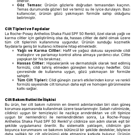
önerilir.
Göz Teması:
Ürünün gözlerle doğrudan temasından kaçının.
Temas durumunda gözleri bol ve temiz su ile iyice durulayın. Bazı
kullanıcılar, ürünün gözü yakmayan formüle sahip olduğunu
belirtmiştir.
Cilt Tipleri ve Faydalar
La Roche-Posay Anthelios Shaka Fluid SPF 50 Renkli, özel olarak yağlı ve
karma ciltler için geliştirilmiş olsa da, hassas ciltler de dahil olmak üzere
tüm cilt tiplerinin kullanımına uygundur. Ürünün sunduğu kozmetik
faydalarla geniş bir kullanıcı kitlesine hitap etmektedir.
Yağlı ve Karma Ciltler:
Hafif ve yağsız dokusu sayesinde cildi
matlaştırır ve parlamayı kontrol altına almaya yardımcı olur. Ciltte
yapışkan bir his bırakmaz.
Hassas Ciltler:
Hipoalerjenik ve dermatolojik olarak test edilmiş
formülü, cildi tahriş etmeden güneşten korumayı hedefler. Göz
çevresinde de kullanıma uygun, gözü yakmayan bir formüle
sahiptir.
Tüm Cilt Tipleri:
Cildi güneşin zararlı etkilerinden korur ve renkli
formülü sayesinde cilt tonunun daha eşit ve homojen görünmesine
katkı sağlar.
Cilt Bakım Rutini ile İlişkisi
Bu ürün, her cilt bakım rutininin en önemli adımlarından biri olan güneş
koruması aşamasında kullanılmak üzere tasarlanmıştır. Sabah rutininizde,
cildinizi uygun bir temizleyici ile nazikçe arındırdıktan ve cilt tipinize
uygun bir nemlendirici ile nemlendirdikten sonra, La Roche-Posay
Anthelios Shaka Fluid SPF 50 Renkli'yi cildinize son adım olarak eşit bir
şekilde uygulamanız önerilir. Bu sistematik yaklaşım, cildinizin gün
boyunca korunmasını ve bakımını bütüncül bir şekilde destekler, böylece
daha sağlıklı bir cilt görünümü elde etmenize katkıda bulunur. Ürünün