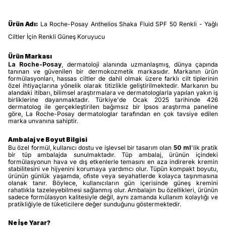
Ürün Adı:
La Roche-Posay Anthelios Shaka Fluid SPF 50 Renkli - Yağlı
Ciltler İçin Renkli Güneş Koruyucu
Ürün Markası
La Roche-Posay
, dermatoloji alanında uzmanlaşmış, dünya çapında
tanınan ve güvenilen bir dermokozmetik markasıdır. Markanın ürün
formülasyonları, hassas ciltler de dahil olmak üzere farklı cilt tiplerinin
özel ihtiyaçlarına yönelik olarak titizlikle geliştirilmektedir. Markanın bu
alandaki itibarı, bilimsel araştırmalara ve dermatologlarla yapılan yakın iş
birliklerine dayanmaktadır. Türkiye'de Ocak 2025 tarihinde 426
dermatolog ile gerçekleştirilen bağımsız bir Ipsos araştırma paneline
göre, La Roche-Posay dermatologlar tarafından en çok tavsiye edilen
marka unvanına sahiptir.
Ambalaj ve Boyut Bilgisi
Bu özel formül, kullanıcı dostu ve işlevsel bir tasarım olan
50 ml
'lik pratik
bir tüp ambalajda sunulmaktadır. Tüp ambalaj, ürünün içindeki
formülasyonun hava ve dış etkenlerle temasını en aza indirerek kremin
stabilitesini ve hijyenini korumaya yardımcı olur. Tüpün kompakt boyutu,
ürünün günlük yaşamda, ofiste veya seyahatlerde kolayca taşınmasına
olanak tanır. Böylece, kullanıcıların gün içerisinde güneş kremini
rahatlıkla tazeleyebilmesi sağlanmış olur. Ambalajın bu özellikleri, ürünün
sadece formülasyon kalitesiyle değil, aynı zamanda kullanım kolaylığı ve
pratikliğiyle de tüketicilere değer sunduğunu göstermektedir.
Ne İşe Yarar?