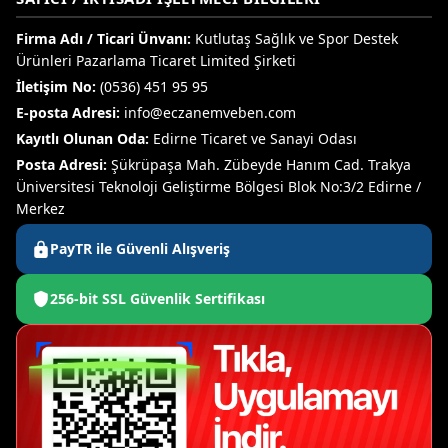
Firma Adı / Ticari Ünvanı:
Kutlutaş Sağlık ve Spor Destek
Ürünleri Pazarlama Ticaret Limited Şirketi
İletişim No:
(0536) 451 95 95
E-posta Adresi:
info@eczanemveben.com
Kayıtlı Olunan Oda:
Edirne Ticaret ve Sanayi Odası
Posta Adresi:
Şükrüpaşa Mah. Zübeyde Hanım Cad. Trakya
Üniversitesi Teknoloji Geliştirme Bölgesi Blok No:3/2 Edirne /
Merkez
PayTR ile Güvenli Alışveriş
256-bit SSL Güvenlik Sertifikası