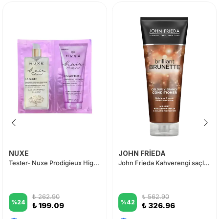
NUXE
JOHN FRİEDA
Tester- Nuxe Prodigieux High Shine - Parlaklık Veren Saç Bakım Kiti
John Frieda Kahverengi saçlara özel renk canlandırıcı saç kremi 250 ml
₺ 262.90
₺ 562.90
%
24
%
42
₺ 199.09
₺ 326.96