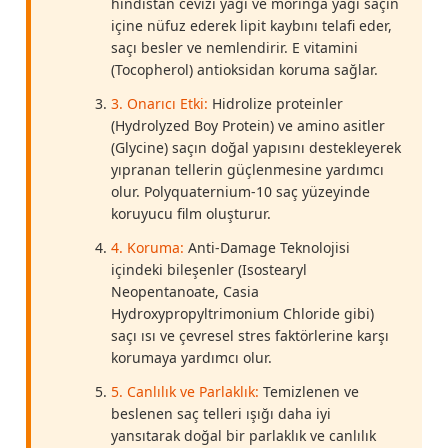
hindistan cevizi yağı ve moringa yağı saçın
içine nüfuz ederek lipit kaybını telafi eder,
saçı besler ve nemlendirir. E vitamini
(Tocopherol) antioksidan koruma sağlar.
3. Onarıcı Etki:
Hidrolize proteinler
(Hydrolyzed Boy Protein) ve amino asitler
(Glycine) saçın doğal yapısını destekleyerek
yıpranan tellerin güçlenmesine yardımcı
olur. Polyquaternium-10 saç yüzeyinde
koruyucu film oluşturur.
4. Koruma:
Anti-Damage Teknolojisi
içindeki bileşenler (Isostearyl
Neopentanoate, Casia
Hydroxypropyltrimonium Chloride gibi)
saçı ısı ve çevresel stres faktörlerine karşı
korumaya yardımcı olur.
5. Canlılık ve Parlaklık:
Temizlenen ve
beslenen saç telleri ışığı daha iyi
yansıtarak doğal bir parlaklık ve canlılık