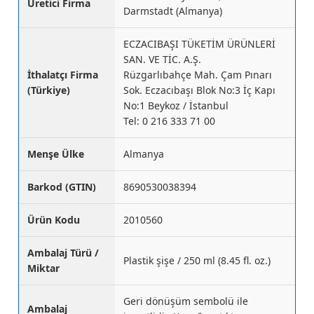
Üretici Firma
Darmstadt (Almanya)
ECZACIBAŞI TÜKETİM ÜRÜNLERİ
SAN. VE TİC. A.Ş.
İthalatçı Firma
Rüzgarlıbahçe Mah. Çam Pınarı
(Türkiye)
Sok. Eczacıbaşı Blok No:3 İç Kapı
No:1 Beykoz / İstanbul
Tel: 0 216 333 71 00
Menşe Ülke
Almanya
Barkod (GTIN)
8690530038394
Ürün Kodu
2010560
Ambalaj Türü /
Plastik şişe / 250 ml (8.45 fl. oz.)
Miktar
Geri dönüşüm sembolü ile
Ambalaj