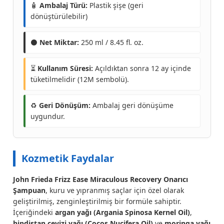
🧴
Ambalaj Türü:
Plastik şişe (geri
dönüştürülebilir)
⚫
Net Miktar:
250 ml / 8.45 fl. oz.
⏳
Kullanım Süresi:
Açıldıktan sonra 12 ay içinde
tüketilmelidir (12M sembolü).
♻️
Geri Dönüşüm:
Ambalaj geri dönüşüme
uygundur.
Kozmetik Faydalar
John Frieda Frizz Ease Miraculous Recovery Onarıcı
Şampuan
, kuru ve yıpranmış saçlar için özel olarak
geliştirilmiş, zenginleştirilmiş bir formüle sahiptir.
İçeriğindeki
argan yağı (Argania Spinosa Kernel Oil)
,
hindistan cevizi yağı (Cocos Nucifera Oil)
ve
moringa yağı