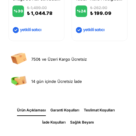
₺ 1,499.00
₺ 262.90
%
30
%
24
₺ 1,044.78
₺ 199.09
750₺ ve Üzeri Kargo Ücretsiz
14 gün içinde Ücretsiz İade
Ürün Açıklaması
Garanti Koşulları
Teslimat Koşulları
İade Koşulları
Sağlık Beyanı