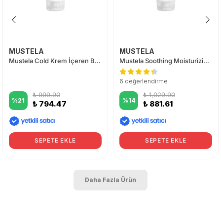
MUSTELA
MUSTELA
Mustela Cold Krem İçeren Besleyici Vücut Losyonu 200 ml
Mustela Soothing Moisturizing Lotion 200ml
6 değerlendirme
₺ 999.90
₺ 1,029.90
%
21
%
14
₺ 794.47
₺ 881.61
SEPETE EKLE
SEPETE EKLE
Daha Fazla Ürün