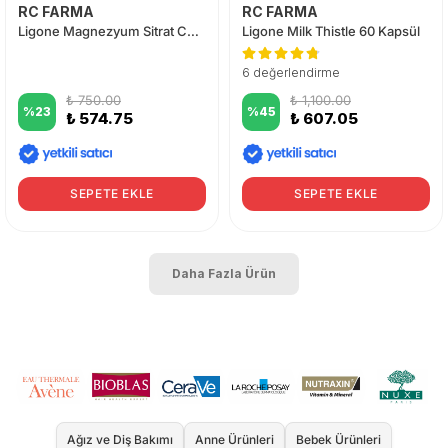
RC FARMA
RC FARMA
Ligone Magnezyum Sitrat Complex 60 Tablet
Ligone Milk Thistle 60 Kapsül
6 değerlendirme
₺ 750.00
₺ 1,100.00
%
23
%
45
₺ 574.75
₺ 607.05
SEPETE EKLE
SEPETE EKLE
Daha Fazla Ürün
Ağız ve Diş Bakımı
Anne Ürünleri
Bebek Ürünleri