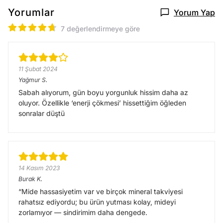
Yorumlar
Yorum Yap
7 değerlendirmeye göre
11 Şubat 2024
Yağmur
S.
Sabah alıyorum, gün boyu yorgunluk hissim daha az
oluyor. Özellikle ‘enerji çökmesi’ hissettiğim öğleden
sonralar düştü
14 Kasım 2023
Burak
K.
“Mide hassasiyetim var ve birçok mineral takviyesi
rahatsız ediyordu; bu ürün yutması kolay, mideyi
zorlamıyor — sindirimim daha dengede.