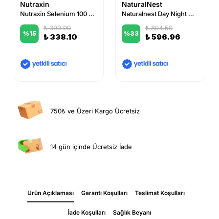
Nutraxin
NaturalNest
Nutraxin Selenium 100 mcg 100 Tablet
Naturalnest Day Night Magnezyum 30+30 Tablet
₺ 399.99
₺ 894.50
%
15
%
33
₺ 338.10
₺ 596.96
750₺ ve Üzeri Kargo Ücretsiz
14 gün içinde Ücretsiz İade
Ürün Açıklaması
Garanti Koşulları
Teslimat Koşulları
İade Koşulları
Sağlık Beyanı