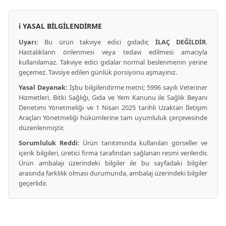
ℹ️ YASAL BİLGİLENDİRME
Uyarı:
Bu ürün takviye edici gıdadır,
İLAÇ DEĞİLDİR
.
Hastalıkların önlenmesi veya tedavi edilmesi amacıyla
kullanılamaz. Takviye edici gıdalar normal beslenmenin yerine
geçemez. Tavsiye edilen günlük porsiyonu aşmayınız.
Yasal Dayanak:
İşbu bilgilendirme metni; 5996 sayılı Veteriner
Hizmetleri, Bitki Sağlığı, Gıda ve Yem Kanunu ile Sağlık Beyanı
Denetimi Yönetmeliği ve 1 Nisan 2025 tarihli Uzaktan İletişim
Araçları Yönetmeliği hükümlerine tam uyumluluk çerçevesinde
düzenlenmiştir.
Sorumluluk Reddi:
Ürün tanıtımında kullanılan görseller ve
içerik bilgileri, üretici firma tarafından sağlanan resmi verilerdir.
Ürün ambalajı üzerindeki bilgiler ile bu sayfadaki bilgiler
arasında farklılık olması durumunda, ambalaj üzerindeki bilgiler
geçerlidir.