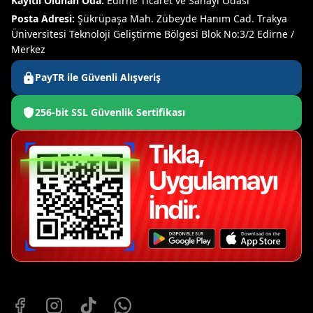
Kayıtlı Olunan Oda:
Edirne Ticaret ve Sanayi Odası
Posta Adresi:
Şükrüpaşa Mah. Zübeyde Hanım Cad. Trakya
Üniversitesi Teknoloji Geliştirme Bölgesi Blok No:3/2 Edirne /
Merkez
PayTR ile Güvenli Alışveriş
256-bit SSL Güvenlik Sertifikası