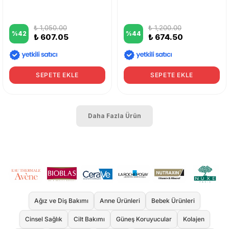
₺ 1,050.00
₺ 1,200.00
%
42
%
44
₺ 607.05
₺ 674.50
SEPETE EKLE
SEPETE EKLE
Daha Fazla Ürün
Ağız ve Diş Bakımı
Anne Ürünleri
Bebek Ürünleri
Cinsel Sağlık
Cilt Bakımı
Güneş Koruyucular
Kolajen