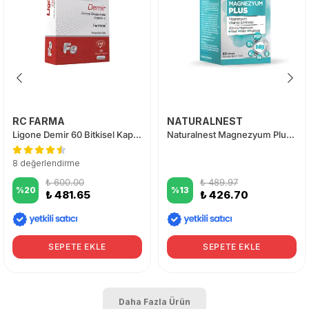
RC FARMA
NATURALNEST
Ligone Demir 60 Bitkisel Kapsül
Naturalnest Magnezyum Plus 60 Tablet
8 değerlendirme
₺ 600.00
₺ 489.97
%
20
%
13
₺ 481.65
₺ 426.70
SEPETE EKLE
SEPETE EKLE
Daha Fazla Ürün