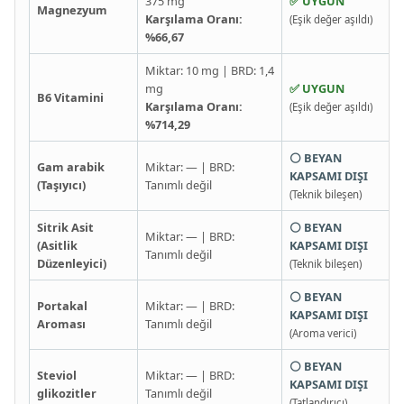
375 mg
✅ UYGUN
Magnezyum
Karşılama Oranı:
(Eşik değer aşıldı)
%66,67
Miktar: 10 mg | BRD: 1,4
mg
✅ UYGUN
B6 Vitamini
Karşılama Oranı:
(Eşik değer aşıldı)
%714,29
⚪ BEYAN
Gam arabik
Miktar: — | BRD:
KAPSAMI DIŞI
(Taşıyıcı)
Tanımlı değil
(Teknik bileşen)
Sitrik Asit
⚪ BEYAN
Miktar: — | BRD:
(Asitlik
KAPSAMI DIŞI
Tanımlı değil
Düzenleyici)
(Teknik bileşen)
⚪ BEYAN
Portakal
Miktar: — | BRD:
KAPSAMI DIŞI
Aroması
Tanımlı değil
(Aroma verici)
⚪ BEYAN
Steviol
Miktar: — | BRD:
KAPSAMI DIŞI
glikozitler
Tanımlı değil
(Tatlandırıcı)