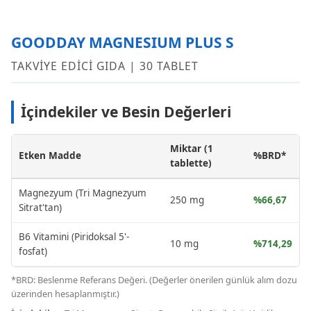
GOODDAY MAGNESIUM PLUS S
TAKVİYE EDİCİ GIDA | 30 TABLET
İçindekiler ve Besin Değerleri
Miktar (1
Etken Madde
%BRD*
tablette)
Magnezyum (Tri Magnezyum
250 mg
%66,67
Sitrat'tan)
B6 Vitamini (Piridoksal 5'-
10 mg
%714,29
fosfat)
*BRD: Beslenme Referans Değeri. (Değerler önerilen günlük alım dozu
üzerinden hesaplanmıştır.)