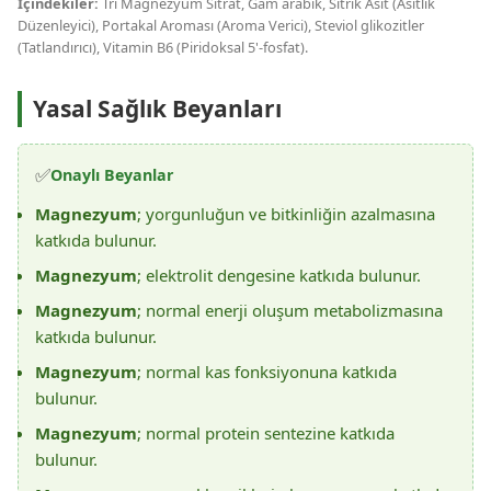
İçindekiler:
Tri Magnezyum Sitrat, Gam arabik, Sitrik Asit (Asitlik
Düzenleyici), Portakal Aroması (Aroma Verici), Steviol glikozitler
(Tatlandırıcı), Vitamin B6 (Piridoksal 5'-fosfat).
Yasal Sağlık Beyanları
✅
Onaylı Beyanlar
Magnezyum
; yorgunluğun ve bitkinliğin azalmasına
katkıda bulunur.
Magnezyum
; elektrolit dengesine katkıda bulunur.
Magnezyum
; normal enerji oluşum metabolizmasına
katkıda bulunur.
Magnezyum
; normal kas fonksiyonuna katkıda
bulunur.
Magnezyum
; normal protein sentezine katkıda
bulunur.