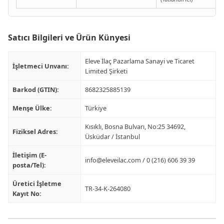
Satıcı Bilgileri ve Ürün Künyesi
Eleve İlaç Pazarlama Sanayi ve Ticaret
İşletmeci Unvanı:
Limited Şirketi
Barkod (GTIN):
8682325885139
Menşe Ülke:
Türkiye
Kısıklı, Bosna Bulvarı, No:25 34692,
Fiziksel Adres:
Üsküdar / İstanbul
İletişim (E-
info@eleveilac.com
/ 0 (216) 606 39 39
posta/Tel):
Üretici İşletme
TR-34-K-264080
Kayıt No: