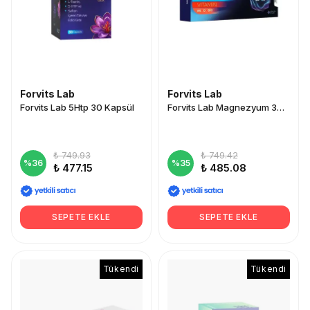
Forvits Lab
Forvits Lab
Forvits Lab 5Htp 30 Kapsül
Forvits Lab Magnezyum 30 Tablet
₺ 749.93
₺ 749.42
%
36
%
35
₺ 477.15
₺ 485.08
SEPETE EKLE
SEPETE EKLE
Tükendi
Tükendi