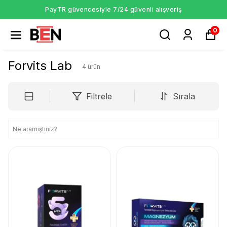
PayTR güvencesiyle 7/24 güvenli alışveriş
0
Forvits Lab
4
ürün
Filtrele
Sırala