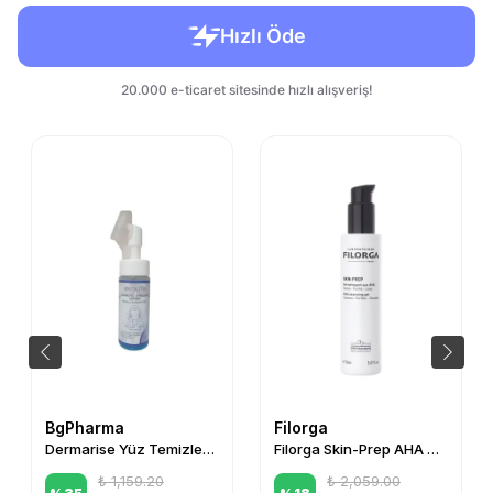
BgPharma
Filorga
Dermarise Yüz Temizleme Köpüğü 150 ml
Filorga Skin-Prep AHA Cleansing Gel 150 ml
₺ 1,159.20
₺ 2,059.00