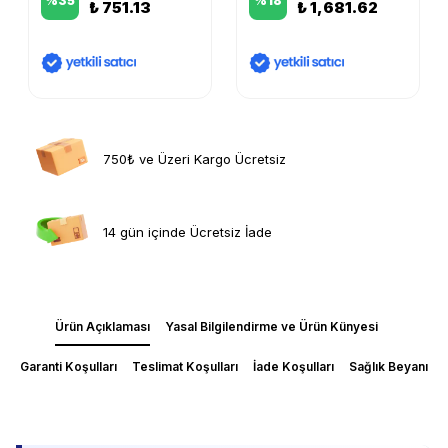
%
35
%
18
₺ 751.13
₺ 1,681.62
750₺ ve Üzeri Kargo Ücretsiz
14 gün içinde Ücretsiz İade
Ürün Açıklaması
Yasal Bilgilendirme ve Ürün Künyesi
Garanti Koşulları
Teslimat Koşulları
İade Koşulları
Sağlık Beyanı