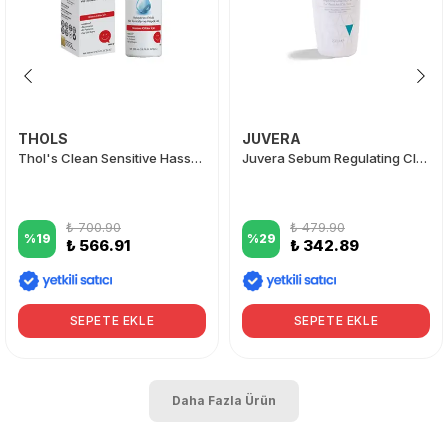
THOLS
JUVERA
Thol's Clean Sensitive Hassas Ciltler İçin Yüz Temizleme Köpük Jeli 200 ml
Juvera Sebum Regulating Cleansing Gel 200 ml
₺ 700.90
₺ 479.90
%
19
%
29
₺ 566.91
₺ 342.89
SEPETE EKLE
SEPETE EKLE
Daha Fazla Ürün