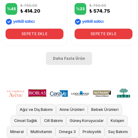
₺ 750.00
₺ 750.00
%
45
%
23
₺ 414.20
₺ 574.75
SEPETE EKLE
SEPETE EKLE
Daha Fazla Ürün
Ağız ve Diş Bakımı
Anne Ürünleri
Bebek Ürünleri
Cinsel Sağlık
Cilt Bakımı
Güneş Koruyucular
Kolajen
Mineral
Multivitamin
Omega 3
Probiyotik
Saç Bakımı