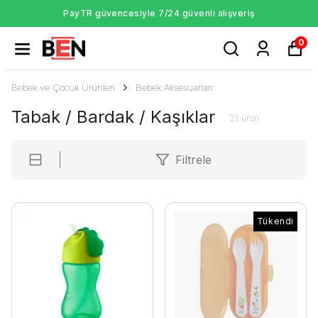
PayTR güvencesiyle 7/24 güvenli alışveriş
0
Bebek ve Çocuk Ürünleri
Bebek Aksesuarları
Tabak / Bardak / Kaşıklar
22
ürün
Filtrele
Tükendi