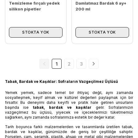
Temizleme fırçalı yedek
Damlatmaz Bardak 6 ay+
silikon pipetler
200 ml
STOKTA YOK
STOKTA YOK
1
2
3
Tabak, Bardak ve Kaşıklar: Sofraların Vazgeçilmez Üçlüsü
Yemek yemek, sadece temel bir ihtiyaç değil, aynı zamanda
sosyalleşmek, keyif almak ve kültürel değerleri paylaşmak için bir
fırsattır. Bu deneyimi daha keyifli ve pratik hale getiren unsurların
başında ise
tabak, bardak ve kaşıklar
gelir. Sofralarımızın
vazgeçilmez bu üçlüsü, yiyecek ve içeceklerimizi tüketmemizi
sağlarken, aynı zamanda sofralarımıza estetik bir değer katar.
Tarih boyunca farklı malzemelerden ve tasarımlarda üretilen tabak,
bardak ve kaşıklar, günümüzde de geniş bir çeşitliliğe sahiptir.
Porselen, cam, seramik, plastik, ahşap ve metal gibi malzemelerden