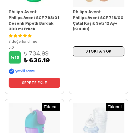
Philips Avent
Philips Avent
Philips Avent SCF 798/01
Philips Avent SCF 718/00
Desenli Pipetli Bardak
Çatal Kaşık Seti 12 Ay+
300 ml Erkek
(Kutulu)
3 değerlendirme
5.0
STOKTA YOK
₺ 734.99
%
13
₺ 636.19
SEPETE EKLE
Tükendi
Tükendi