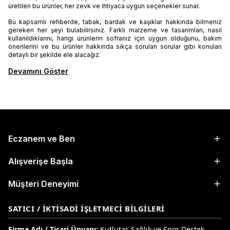
üretilen bu ürünler, her zevk ve ihtiyaca uygun seçenekler sunar.
Bu kapsamlı rehberde, tabak, bardak ve kaşıklar hakkında bilmeniz
gereken her şeyi bulabilirsiniz. Farklı malzeme ve tasarımları, nasıl
kullanıldıklarını, hangi ürünlerin sofranız için uygun olduğunu, bakım
önerilerini ve bu ürünler hakkında sıkça sorulan sorular gibi konuları
detaylı bir şekilde ele alacağız.
Devamını Göster
Eczanem ve Ben
Alışverişe Başla
Müşteri Deneyimi
SATICI / İKTISADI İŞLETMECI BILGILERI
Firma Adı / Ticari Ünvanı:
Kutlutaş Sağlık ve Spor Destek