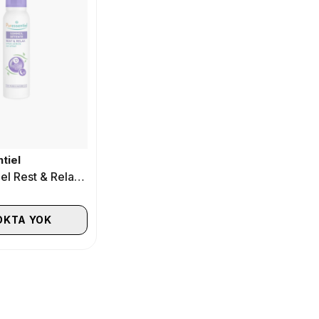
tiel
Puressentiel Rest & Relax Sprey 75 ml
OKTA YOK