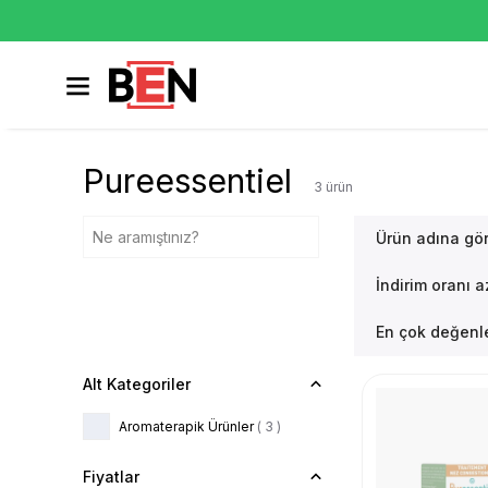
Pureessentiel
3
ürün
Ürün adına gö
İndirim oranı 
En çok değenle
Alt Kategoriler
Aromaterapik Ürünler
(
3
)
Fiyatlar