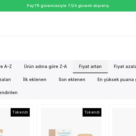
PayTR güvencesiyle 7/24 güvenli alışveriş
re A-Z
Ürün adına göre Z-A
Fiyat artan
Fiyat azal
azalan
İlk eklenen
Son eklenen
En yüksek puana 
ndirilen
Tükendi
Tükendi