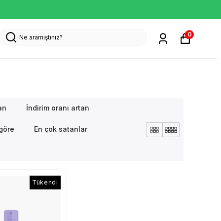
0
an
İndirim oranı artan
göre
En çok satanlar
Tükendi