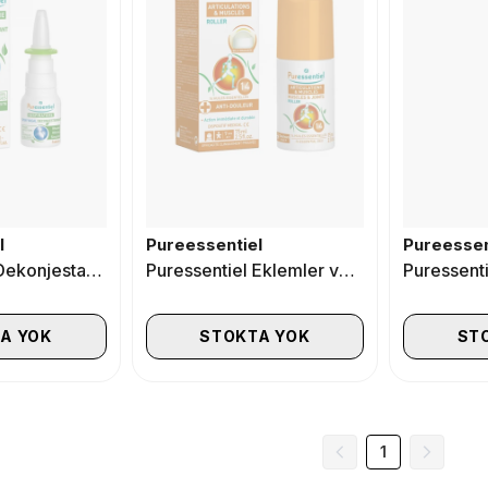
l
Pureessentiel
Pureessen
Puressentiel Dekonjestan Burun Spreyi 15 ml
Puressentiel Eklemler ve Kaslar İçin Roll on 75ml
A YOK
STOKTA YOK
ST
1