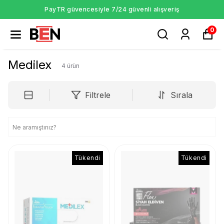
PayTR güvencesiyle 7/24 güvenli alışveriş
0
Medilex
4
ürün
Filtrele
Sırala
Tükendi
Tükendi