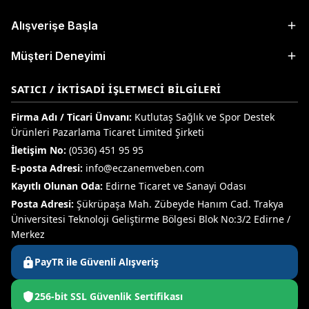
Alışverişe Başla
Müşteri Deneyimi
SATICI / İKTISADI İŞLETMECI BILGILERI
Firma Adı / Ticari Ünvanı:
Kutlutaş Sağlık ve Spor Destek
Ürünleri Pazarlama Ticaret Limited Şirketi
İletişim No:
(0536) 451 95 95
E-posta Adresi:
info@eczanemveben.com
Kayıtlı Olunan Oda:
Edirne Ticaret ve Sanayi Odası
Posta Adresi:
Şükrüpaşa Mah. Zübeyde Hanım Cad. Trakya
Üniversitesi Teknoloji Geliştirme Bölgesi Blok No:3/2 Edirne /
Merkez
PayTR ile Güvenli Alışveriş
256-bit SSL Güvenlik Sertifikası