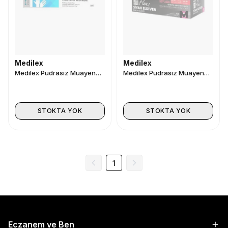
Medilex
Medilex
Medilex Pudrasız Muayene Eldiveni Mavi 100lü L/XL
Medilex Pudrasız Muayene Eldiveni Siyah 100lü Medium
STOKTA YOK
STOKTA YOK
1
Eczanem ve Ben