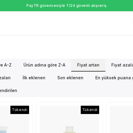
PayTR güvencesiyle 7/24 güvenli alışveriş
re A-Z
Ürün adına göre Z-A
Fiyat artan
Fiyat azal
azalan
İlk eklenen
Son eklenen
En yüksek puana 
ndirilen
Tükendi
Tükendi