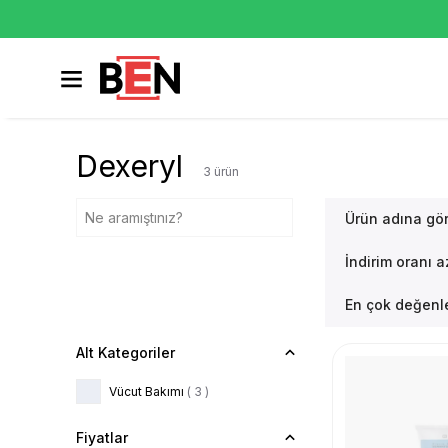
Dexeryl
3
ürün
Ürün adına gö
İndirim oranı 
En çok değenle
Alt Kategoriler
Vücut Bakımı
(
3
)
Fiyatlar