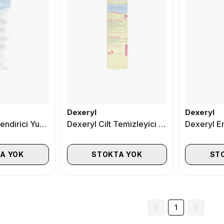
Dexeryl
Dexeryl
Dexeryl Nemlendirici Yumuşatıcı Krem 50gr
Dexeryl Cilt Temizleyici Yağ 200ml
A YOK
STOKTA YOK
ST
1