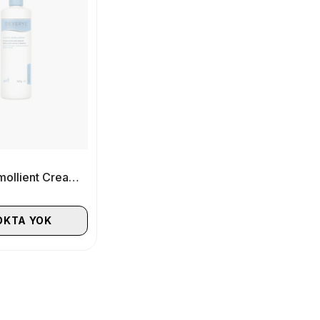
Dexeryl Emollient Cream 500 gr
OKTA YOK