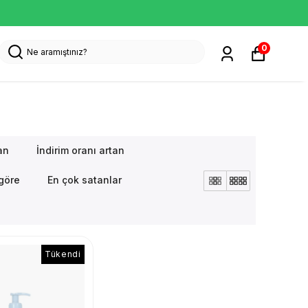
0
an
İndirim oranı artan
göre
En çok satanlar
Tükendi