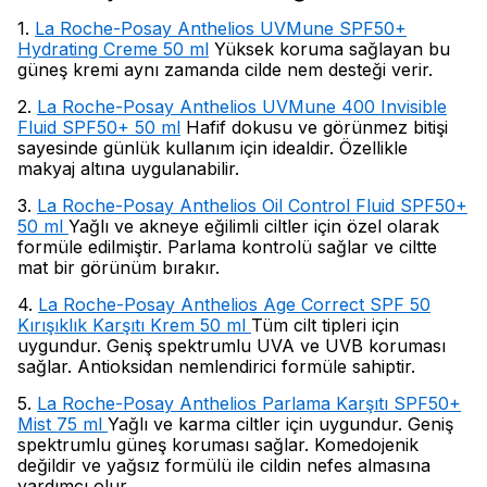
1.
La Roche-Posay Anthelios UVMune SPF50+
Hydrating Creme 50 ml
Yüksek koruma sağlayan bu
güneş kremi aynı zamanda cilde nem desteği verir.
2.
La Roche-Posay Anthelios UVMune 400 Invisible
Fluid SPF50+ 50 ml
Hafif dokusu ve görünmez bitişi
sayesinde günlük kullanım için idealdir. Özellikle
makyaj altına uygulanabilir.
3.
La Roche-Posay Anthelios Oil Control Fluid SPF50+
50 ml
Yağlı ve akneye eğilimli ciltler için özel olarak
formüle edilmiştir. Parlama kontrolü sağlar ve ciltte
mat bir görünüm bırakır.
4.
La Roche-Posay Anthelios Age Correct SPF 50
Kırışıklık Karşıtı Krem 50 ml
Tüm cilt tipleri için
uygundur. Geniş spektrumlu UVA ve UVB koruması
sağlar. Antioksidan nemlendirici formüle sahiptir.
5.
La Roche-Posay Anthelios Parlama Karşıtı SPF50+
Mist 75 ml
Yağlı ve karma ciltler için uygundur. Geniş
spektrumlu güneş koruması sağlar. Komedojenik
değildir ve yağsız formülü ile cildin nefes almasına
yardımcı olur.