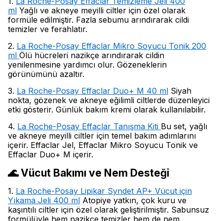
1.
La Roche-Posay Effaclar Temizleme Jeli 400
ml
Yağlı ve akneye meyilli ciltler için özel olarak
formüle edilmiştir. Fazla sebumu arındırarak cildi
temizler ve ferahlatır.
2.
La Roche-Posay Effaclar Mikro Soyucu Tonik 200
ml
Ölü hücreleri nazikçe arındırarak cildin
yenilenmesine yardımcı olur. Gözeneklerin
görünümünü azaltır.
3.
La Roche-Posay Effaclar Duo+ M 40 ml
Siyah
nokta, gözenek ve akneye eğilimli ciltlerde düzenleyici
etki gösterir. Günlük bakım kremi olarak kullanılabilir.
4.
La Roche-Posay Effaclar Tanışma Kiti
Bu set, yağlı
ve akneye meyilli ciltler için temel bakım adımlarını
içerir. Effaclar Jel, Effaclar Mikro Soyucu Tonik ve
Effaclar Duo+ M içerir.
🌊 Vücut Bakımı ve Nem Desteği
1.
La Roche-Posay Lipikar Syndet AP+ Vücut için
Yıkama Jeli 400 ml
Atopiye yatkın, çok kuru ve
kaşıntılı ciltler için özel olarak geliştirilmiştir. Sabunsuz
formülüyle hem nazikçe temizler hem de nem