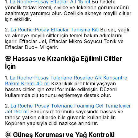
1.
La Roche-Posay Effaclar A.I 15 ml
Bu hedefe
yönelik tedavi kremi, sivilce ve lekelerin görünümünü
azaltmaya yardımcı olur. Özellikle akneye meyilli ciltler
için etkilidir.
2.
La Roche-Posay Effaclar Tanışma Kiti
Bu set, yağlı
ve akneye meyilli ciltler için temel bakım adımlarını
içerir. Effaclar Jel, Effaclar Mikro Soyucu Tonik ve
Effaclar Duo+ M içerir.
🌸 Hassas ve Kızarıklığa Eğilimli Ciltler
İçin
1.
La Roche-Posay Toleriane Rosaliac AR Konsantre
Bakım Kremi 40 ml
Kızarıklık problemi yaşayan
hassas ciltler için özel formüle edilmiştir. Düzenli
kullanımda cilt tonunu eşitlemeye destek olur.
2.
La Roche-Posay Toleriane Foaming Gel Temizleyici
Jel 150 ml
Sabunsuz formülü sayesinde hassas ve
tahrişe yatkın ciltlerde bile güvenle kullanılabilir.
Köpüren yapısıyla cildi nazikçe arındırır.
🌞 Güneş Koruması ve Yağ Kontrolü