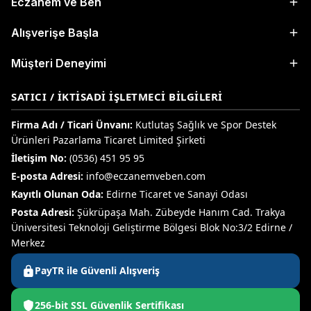
Eczanem ve Ben
Alışverişe Başla
Müşteri Deneyimi
SATICI / İKTISADI İŞLETMECI BILGILERI
Firma Adı / Ticari Ünvanı:
Kutlutaş Sağlık ve Spor Destek
Ürünleri Pazarlama Ticaret Limited Şirketi
İletişim No:
(0536) 451 95 95
E-posta Adresi:
info@eczanemveben.com
Kayıtlı Olunan Oda:
Edirne Ticaret ve Sanayi Odası
Posta Adresi:
Şükrüpaşa Mah. Zübeyde Hanım Cad. Trakya
Üniversitesi Teknoloji Geliştirme Bölgesi Blok No:3/2 Edirne /
Merkez
PayTR ile Güvenli Alışveriş
256-bit SSL Güvenlik Sertifikası