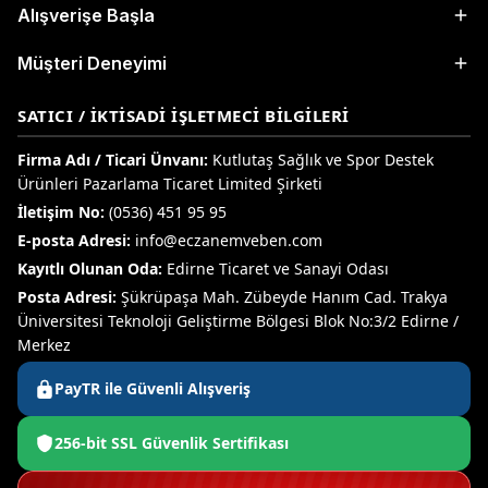
Alışverişe Başla
Müşteri Deneyimi
SATICI / İKTISADI İŞLETMECI BILGILERI
Firma Adı / Ticari Ünvanı:
Kutlutaş Sağlık ve Spor Destek
Ürünleri Pazarlama Ticaret Limited Şirketi
İletişim No:
(0536) 451 95 95
E-posta Adresi:
info@eczanemveben.com
Kayıtlı Olunan Oda:
Edirne Ticaret ve Sanayi Odası
Posta Adresi:
Şükrüpaşa Mah. Zübeyde Hanım Cad. Trakya
Üniversitesi Teknoloji Geliştirme Bölgesi Blok No:3/2 Edirne /
Merkez
PayTR ile Güvenli Alışveriş
256-bit SSL Güvenlik Sertifikası