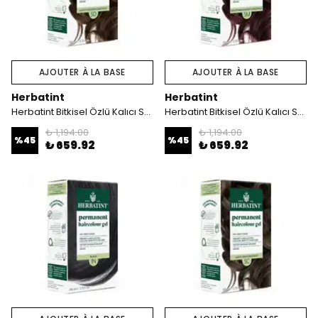
AJOUTER À LA BASE
AJOUTER À LA BASE
Herbatint
Herbatint
Herbatint Bitkisel Özlü Kalıcı Saç Boyası | Açık Altın Kestane (Chatain Clair Dore 5D) 170 ml
Herbatint Bitkisel Özlü Kalıcı Saç Boyası | Açık Akaju Kestane (Chatain Clair Acajou 5M) 170 ml
₺ 1,194.00
₺ 1,194.00
%
45
%
45
₺ 659.92
₺ 659.92