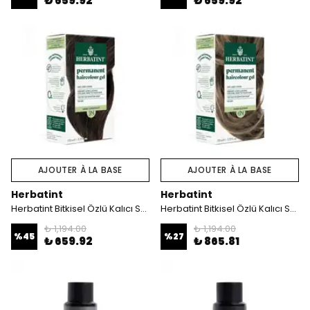
₺ 659.92
₺ 659.92
AJOUTER À LA BASE
AJOUTER À LA BASE
Herbatint
Herbatint
Herbatint Bitkisel Özlü Kalıcı Saç Boyası | Doğal Koyu Kestane (Chatain Fonce 3N) 170 ml
Herbatint Bitkisel Özlü Kalıcı Saç Boyası | Doğal Koyu Kumral (Dark Blonde 6N) 170 ml
₺ 1,194.00
₺ 1,194.00
%
45
%
27
₺ 659.92
₺ 865.81