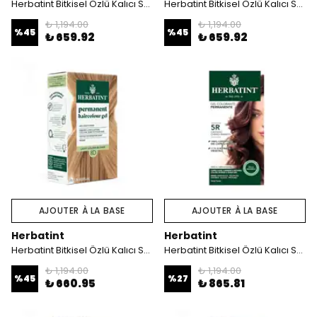
Herbatint Bitkisel Özlü Kalıcı Saç Boyası | Açık Bakır Kumral (Light Copper Blonde 8R) 170 ml
Herbatint Bitkisel Özlü Kalıcı Saç Boyası | Bakır Kumral (Blond Cuivre 7R) 170 ml
₺ 1,194.00
₺ 1,194.00
%
45
%
45
₺ 659.92
₺ 659.92
AJOUTER À LA BASE
AJOUTER À LA BASE
Herbatint
Herbatint
Herbatint Bitkisel Özlü Kalıcı Saç Boyası | Açık Altın Kumral (Light Golden Blonde 8D) 170 ml
Herbatint Bitkisel Özlü Kalıcı Saç Boyası | Açık Bakır Kestane (Light Brown Copper 5R) 170 ml
₺ 1,194.00
₺ 1,194.00
%
45
%
27
₺ 660.95
₺ 865.81