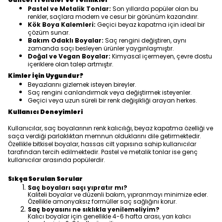
Pastel ve Metalik Tonlar:
Son yıllarda popüler olan bu
renkler, saçlara modern ve cesur bir görünüm kazandırır.
Kök Boya Kalemleri:
Geçici beyaz kapatma için ideal bir
çözüm sunar.
Bakım Odaklı Boyalar:
Saç rengini değiştiren, aynı
zamanda saçı besleyen ürünler yaygınlaşmıştır.
Doğal ve Vegan Boyalar:
Kimyasal içermeyen, çevre dostu
içeriklere olan talep artmıştır.
Kimler İçin Uygundur?
Beyazlarını gizlemek isteyen bireyler.
Saç rengini canlandırmak veya değiştirmek isteyenler.
Geçici veya uzun süreli bir renk değişikliği arayan herkes.
Kullanıcı Deneyimleri
Kullanıcılar, saç boyalarının renk kalıcılığı, beyaz kapatma özelliği ve
saça verdiği parlaklıktan memnun olduklarını dile getirmektedir.
Özellikle bitkisel boyalar, hassas cilt yapısına sahip kullanıcılar
tarafından tercih edilmektedir. Pastel ve metalik tonlar ise genç
kullanıcılar arasında popülerdir.
Sıkça Sorulan Sorular
Saç boyaları saçı yıpratır mı?
Kaliteli boyalar ve düzenli bakım, yıpranmayı minimize eder.
Özellikle amonyaksız formüller saç sağlığını korur.
Saç boyasını ne sıklıkla yenilemeliyim?
Kalıcı boyalar için genellikle 4-6 hafta arası, yarı kalıcı