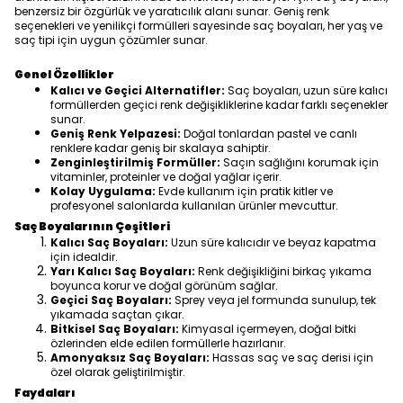
benzersiz bir özgürlük ve yaratıcılık alanı sunar. Geniş renk
seçenekleri ve yenilikçi formülleri sayesinde saç boyaları, her yaş ve
saç tipi için uygun çözümler sunar.
Genel Özellikler
Kalıcı ve Geçici Alternatifler:
Saç boyaları, uzun süre kalıcı
formüllerden geçici renk değişikliklerine kadar farklı seçenekler
sunar.
Geniş Renk Yelpazesi:
Doğal tonlardan pastel ve canlı
renklere kadar geniş bir skalaya sahiptir.
Zenginleştirilmiş Formüller:
Saçın sağlığını korumak için
vitaminler, proteinler ve doğal yağlar içerir.
Kolay Uygulama:
Evde kullanım için pratik kitler ve
profesyonel salonlarda kullanılan ürünler mevcuttur.
Saç Boyalarının Çeşitleri
Kalıcı Saç Boyaları:
Uzun süre kalıcıdır ve beyaz kapatma
için idealdir.
Yarı Kalıcı Saç Boyaları:
Renk değişikliğini birkaç yıkama
boyunca korur ve doğal görünüm sağlar.
Geçici Saç Boyaları:
Sprey veya jel formunda sunulup, tek
yıkamada saçtan çıkar.
Bitkisel Saç Boyaları:
Kimyasal içermeyen, doğal bitki
özlerinden elde edilen formüllerle hazırlanır.
Amonyaksız Saç Boyaları:
Hassas saç ve saç derisi için
özel olarak geliştirilmiştir.
Faydaları