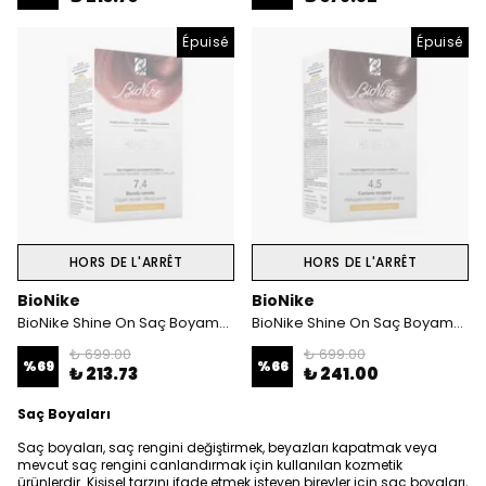
Épuisé
Épuisé
HORS DE L'ARRÊT
HORS DE L'ARRÊT
BioNike
BioNike
BioNike Shine On Saç Boyama Kiti Bakır Sarı No:7.4
BioNike Shine On Saç Boyama Kiti Çikolata Kahverengi No: 4.05
₺ 699.00
₺ 699.00
%
69
%
66
₺ 213.73
₺ 241.00
Saç Boyaları
Saç boyaları, saç rengini değiştirmek, beyazları kapatmak veya
mevcut saç rengini canlandırmak için kullanılan kozmetik
ürünlerdir. Kişisel tarzını ifade etmek isteyen bireyler için saç boyaları,