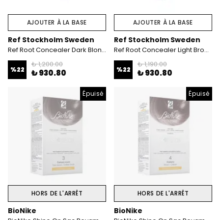
AJOUTER À LA BASE
AJOUTER À LA BASE
Ref Stockholm Sweden
Ref Stockholm Sweden
Ref Root Concealer Dark Blonde 100 ml
Ref Root Concealer Light Brown 100 ml
₺ 1,200.00
₺ 1,190.00
%
22
%
22
₺ 930.80
₺ 930.80
Épuisé
Épuisé
HORS DE L'ARRÊT
HORS DE L'ARRÊT
BioNike
BioNike