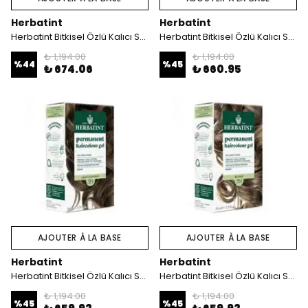
Herbatint
Herbatint
Herbatint Bitkisel Özlü Kalıcı Saç Boyası | Altın Kumral (Blond Dore 7D) 170 ml
Herbatint Bitkisel Özlü Kalıcı Saç Boyası | Bakır Kestane (Copper Chestnut 4R) 170 ml
₺ 1,194.00
₺ 1,194.00
%
44
%
45
₺ 674.06
₺ 660.95
AJOUTER À LA BASE
AJOUTER À LA BASE
Herbatint
Herbatint
Herbatint Bitkisel Özlü Kalıcı Saç Boyası | Doğal Açık Kestane (Chatain Clair 5N) 170 ml
Herbatint Bitkisel Özlü Kalıcı Saç Boyası | Doğal Kumral (Blond 7N) 170 ml
₺ 1,194.00
₺ 1,194.00
%
45
%
45