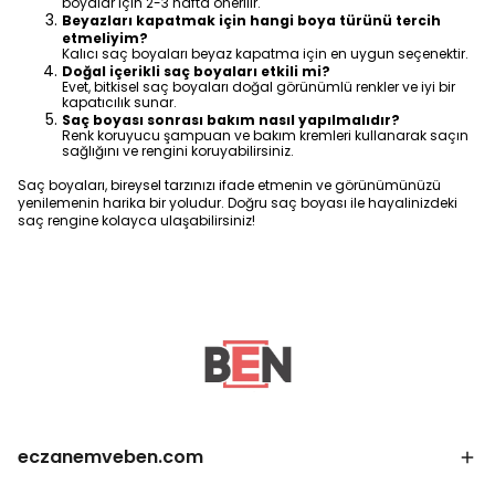
boyalar için 2-3 hafta önerilir.
Beyazları kapatmak için hangi boya türünü tercih
etmeliyim?
Kalıcı saç boyaları beyaz kapatma için en uygun seçenektir.
Doğal içerikli saç boyaları etkili mi?
Evet, bitkisel saç boyaları doğal görünümlü renkler ve iyi bir
kapatıcılık sunar.
Saç boyası sonrası bakım nasıl yapılmalıdır?
Renk koruyucu şampuan ve bakım kremleri kullanarak saçın
sağlığını ve rengini koruyabilirsiniz.
Saç boyaları, bireysel tarzınızı ifade etmenin ve görünümünüzü
yenilemenin harika bir yoludur. Doğru saç boyası ile hayalinizdeki
saç rengine kolayca ulaşabilirsiniz!
eczanemveben.com