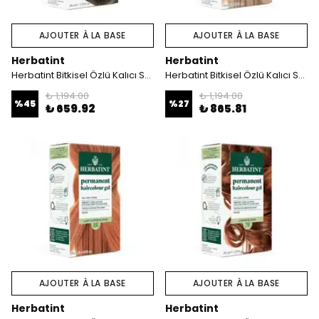
AJOUTER À LA BASE
AJOUTER À LA BASE
Herbatint
Herbatint
Herbatint Bitkisel Özlü Kalıcı Saç Boyası | Koyu Küllü Kumral (Dark Ash Blonde 6C) 170 ml
Herbatint Bitkisel Özlü Kalıcı Saç Boyası | Doğal Açık Kumral (Blond Clair 8N) 170 ml
₺ 1,194.00
₺ 1,194.00
%
45
%
27
₺ 659.92
₺ 865.81
AJOUTER À LA BASE
AJOUTER À LA BASE
Herbatint
Herbatint