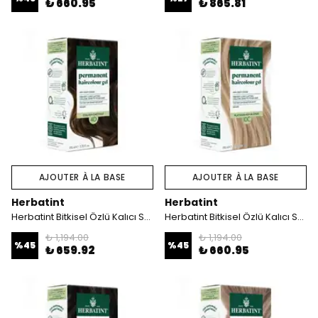
₺ 660.95
₺ 865.81
AJOUTER À LA BASE
AJOUTER À LA BASE
Herbatint
Herbatint
Herbatint Bitkisel Özlü Kalıcı Saç Boyası | Altın Kestane (Golden Chestnut 4D) 170 ml
Herbatint Bitkisel Özlü Kalıcı Saç Boyası | İsveç Sarısı (Swedish Blonde 10C) 170 ml
₺ 1,194.00
₺ 1,194.00
%
45
%
45
₺ 659.92
₺ 660.95