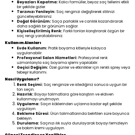
Beyazları Kapatma:
Kalıcı formüller, beyaz saç tellerini etkili
bir şekilde gizler.
Tarzınızı Yenileyin:
Saç renginizi değiştirerek stilinizi
güncelleyebilirsiniz.
Doğal Görünüm:
Saça parlaklık ve canlılık kazandırarak
daha sağlıklı bir görünüm sağlar.
Kişiselleştirilmiş Renk:
Farklı tonları karıştırarak özgün bir
saç rengi yaratabilirsiniz.
Kullanım Alanları
Evde Kullanım:
Pratik boyama kitleriyle kolayca
uygulanabilir.
Profesyonel Salon Hizmetleri:
Profesyonel renk
uzmanlarıyla saç boyama işlemi yapılabilir.
Geçici Değişim:
Özel günler ve etkinlikler için renkli sprey veya
tebeşir kullanımı.
Nasıl Uygulanır?
Renk Seçimi:
Saç renginize ve istediğiniz sonuca uygun bir
ton seçin.
Hazırlık:
Boyayı talimatlara göre karıştırın ve eldiven
kullanmayı unutmayın.
Uygulama:
Saçın köklerinden uçlarına kadar eşit şekilde
uygulayın.
Bekleme Süresi:
Ürün talimatlarında belirtilen süre boyunca
bekleyin.
Durulama:
Saçınızı ılık suyla durulayarak boyayı temizleyin
ve bakım kremi uygulayın.
Güncel Trendler ve Yenilikler