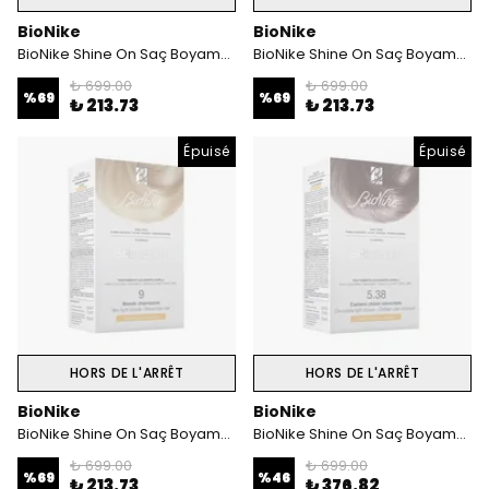
BioNike
BioNike
BioNike Shine On Saç Boyama Kiti Mahogani Kahverengi No:4.5
BioNike Shine On Saç Boyama Kiti Açık Bakır Kahverengi No:5.4
₺ 699.00
₺ 699.00
%
69
%
69
₺ 213.73
₺ 213.73
Épuisé
Épuisé
HORS DE L'ARRÊT
HORS DE L'ARRÊT
BioNike
BioNike
BioNike Shine On Saç Boyama Kiti Çok Açık Sarı No:9
BioNike Shine On Saç Boyama Kiti Çikolata Kahve No: 5.38
₺ 699.00
₺ 699.00
%
69
%
46
₺ 213.73
₺ 376.82