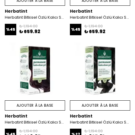
AJOUTER À LA BASE
AJOUTER À LA BASE
Herbatint
Herbatint
Herbatint Bitkisel Özlü Kalıcı Saç Boyası | Doğal Siyah (Black 1N) 170 ml
Herbatint Bitkisel Özlü Kalıcı Saç Boyası | Açık Küllü Kestane (Light Ash Chestnut 5C) 170 ml
₺ 1,194.00
₺ 1,194.00
%
45
%
45
₺ 659.92
₺ 659.92
AJOUTER À LA BASE
AJOUTER À LA BASE
Herbatint
Herbatint
Herbatint Bitkisel Özlü Kalıcı Saç Boyası | Akaju Kestane (Chatain Acajou 4M) 170 ml
Herbatint Bitkisel Özlü Kalıcı Saç Boyası | Doğal Kahverengi (Brown 2N) 170 ml
₺ 1,194.00
₺ 1,194.00
%
45
%
27