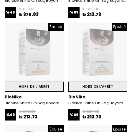
BioNike Shine On Saç Boyama Kiti Koyu Kahve No: 3
BioNike Shine On Saç Boyama Kiti Kahverengi No :4
₺ 699.00
₺ 699.00
%
46
%
69
₺ 376.83
₺ 213.73
Épuisé
Épuisé
HORS DE L'ARRÊT
HORS DE L'ARRÊT
BioNike
BioNike
BioNike Shine On Saç Boyama Kiti Siyah No:1
BioNike Shine On Saç Boyama Kiti Açık Kahverengi No:5
₺ 699.00
₺ 699.00
%
69
%
69
₺ 213.73
₺ 213.73
Épuisé
Épuisé