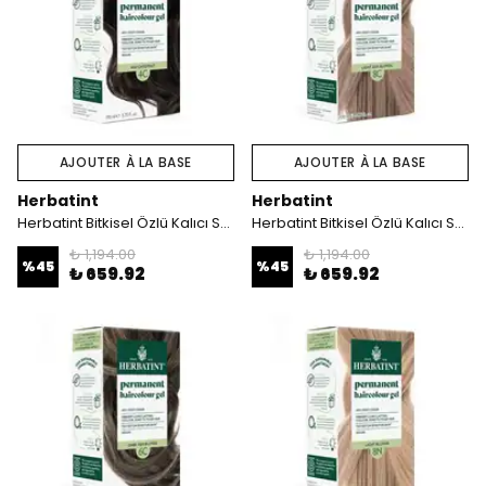
AJOUTER À LA BASE
AJOUTER À LA BASE
Herbatint
Herbatint
Herbatint Bitkisel Özlü Kalıcı Saç Boyası | Küllü Kestane (Chatain Cendre 4C) 170 ml
Herbatint Bitkisel Özlü Kalıcı Saç Boyası | Açık Küllü Kumral (Light Ash Blonde 8C) 170 ml
₺ 1,194.00
₺ 1,194.00
%
45
%
45
₺ 659.92
₺ 659.92