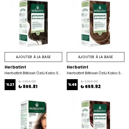
AJOUTER À LA BASE
AJOUTER À LA BASE
Herbatint
Herbatint
Herbatint Bitkisel Özlü Kalıcı Saç Boyası | Doğal Kestane (chatain chestnut 4N) 170 ml
Herbatint Bitkisel Özlü Kalıcı Saç Boyası | Koyu Altın Kumral (Blond Fonce Dore 6D) 170 ml
₺ 1,194.00
₺ 1,194.00
%
27
%
45
₺ 865.81
₺ 659.92