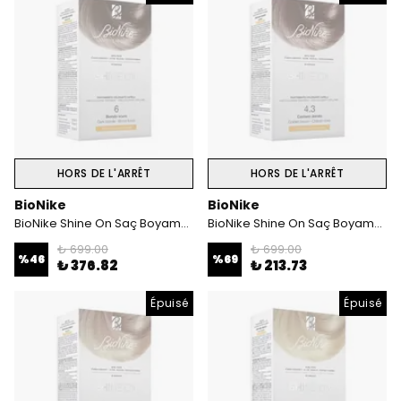
HORS DE L'ARRÊT
HORS DE L'ARRÊT
BioNike
BioNike
BioNike Shine On Saç Boyama Kiti Koyu Sarı No:6
BioNike Shine On Saç Boyama Kiti Altın Kahverengi No: 4.3
₺ 699.00
₺ 699.00
%
46
%
69
₺ 376.82
₺ 213.73
Épuisé
Épuisé