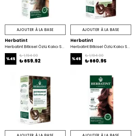
AJOUTER À LA BASE
AJOUTER À LA BASE
Herbatint
Herbatint
Herbatint Bitkisel Özlü Kalıcı Saç Boyası | Küllü Kumral (Blond Cendre 7C) 170 ml
Herbatint Bitkisel Özlü Kalıcı Saç Boyası | Akaju Kumral (Mahogany Blonde 7M) 170 ml
₺ 1,194.00
₺ 1,194.00
%
45
%
45
₺ 659.92
₺ 660.95
AJOUTER À LA BASE
AJOUTER À LA BASE