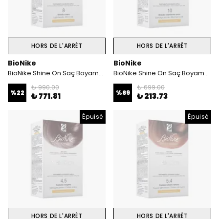
HORS DE L'ARRÊT
HORS DE L'ARRÊT
BioNike
BioNike
BioNike Shine On Saç Boyama Kiti Açık Sarı No:8
BioNike Shine On Saç Boyama Kiti Açık Sarı No:10
₺ 990.00
₺ 699.00
%
22
%
69
₺ 771.81
₺ 213.73
Épuisé
Épuisé
HORS DE L'ARRÊT
HORS DE L'ARRÊT