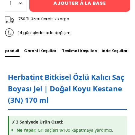
AJOUTER À LA BASE
750 TL üzeri ücretsiz kargo
14 gün içinde iade değişim
du produit
Garanti Koşulları
Teslimat Koşulları
İade Koşulları
Herbatint Bitkisel Özlü Kalıcı Saç
Boyası Jel | Doğal Koyu Kestane
(3N) 170 ml
⚡ 3 Saniyede Ürün Özeti:
Ne Yapar:
Gri saçları %100 kapatmaya yardımcı,