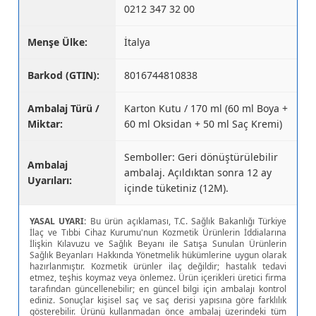
0212 347 32 00
Menşe Ülke:
İtalya
Barkod (GTIN):
8016744810838
Ambalaj Türü /
Karton Kutu / 170 ml (60 ml Boya +
Miktar:
60 ml Oksidan + 50 ml Saç Kremi)
Semboller: Geri dönüştürülebilir
Ambalaj
ambalaj. Açıldıktan sonra 12 ay
Uyarıları:
içinde tüketiniz (12M).
YASAL UYARI:
Bu ürün açıklaması, T.C. Sağlık Bakanlığı Türkiye
İlaç ve Tıbbi Cihaz Kurumu'nun Kozmetik Ürünlerin İddialarına
İlişkin Kılavuzu ve Sağlık Beyanı ile Satışa Sunulan Ürünlerin
Sağlık Beyanları Hakkında Yönetmelik hükümlerine uygun olarak
hazırlanmıştır. Kozmetik ürünler ilaç değildir; hastalık tedavi
etmez, teşhis koymaz veya önlemez. Ürün içerikleri üretici firma
tarafından güncellenebilir; en güncel bilgi için ambalajı kontrol
ediniz. Sonuçlar kişisel saç ve saç derisi yapısına göre farklılık
gösterebilir. Ürünü kullanmadan önce ambalaj üzerindeki tüm