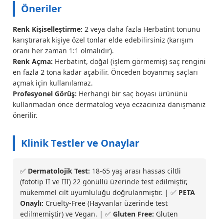
Öneriler
Renk Kişiselleştirme:
2 veya daha fazla Herbatint tonunu
karıştırarak kişiye özel tonlar elde edebilirsiniz (karışım
oranı her zaman 1:1 olmalıdır).
Renk Açma:
Herbatint, doğal (işlem görmemiş) saç rengini
en fazla 2 tona kadar açabilir. Önceden boyanmış saçları
açmak için kullanılamaz.
Profesyonel Görüş:
Herhangi bir saç boyası ürününü
kullanmadan önce dermatolog veya eczacınıza danışmanız
önerilir.
Klinik Testler ve Onaylar
✅
Dermatolojik Test:
18-65 yaş arası hassas ciltli
(fototip II ve III) 22 gönüllü üzerinde test edilmiştir,
mükemmel cilt uyumluluğu doğrulanmıştır. | ✅
PETA
Onaylı:
Cruelty-Free (Hayvanlar üzerinde test
edilmemiştir) ve Vegan. | ✅
Gluten Free:
Gluten