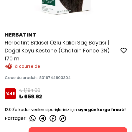
HERBATINT
Herbatint Bitkisel Özlü Kalıcı Saç Boyası |
Doğal Koyu Kestane (Chatain Fonce 3N)
170 ml
à courre de
Code du produit
:
8016744803304
₺ 1,194.00
%
45
₺ 659.92
12:00'a kadar verilen siparişleriniz için
aynı gün kargo fırsatı!
Partager
: