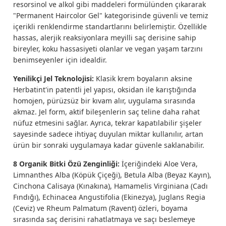
resorsinol ve alkol gibi maddeleri formülünden çıkararak
"Permanent Haircolor Gel" kategorisinde güvenli ve temiz
içerikli renklendirme standartlarını belirlemiştir. Özellikle
hassas, alerjik reaksiyonlara meyilli saç derisine sahip
bireyler, koku hassasiyeti olanlar ve vegan yaşam tarzını
benimseyenler için idealdir.
Yenilikçi Jel Teknolojisi:
Klasik krem boyaların aksine
Herbatint'in patentli jel yapısı, oksidan ile karıştığında
homojen, pürüzsüz bir kıvam alır, uygulama sırasında
akmaz. Jel form, aktif bileşenlerin saç teline daha rahat
nüfuz etmesini sağlar. Ayrıca, tekrar kapatılabilir şişeler
sayesinde sadece ihtiyaç duyulan miktar kullanılır, artan
ürün bir sonraki uygulamaya kadar güvenle saklanabilir.
8 Organik Bitki Özü Zenginliği:
İçeriğindeki Aloe Vera,
Limnanthes Alba (Köpük Çiçeği), Betula Alba (Beyaz Kayın),
Cinchona Calisaya (Kınakına), Hamamelis Virginiana (Cadı
Fındığı), Echinacea Angustifolia (Ekinezya), Juglans Regia
(Ceviz) ve Rheum Palmatum (Ravent) özleri, boyama
sırasında saç derisini rahatlatmaya ve saçı beslemeye