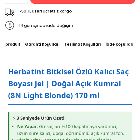
750 TL üzeri ücretsiz kargo
14 gün içinde iade değişim
du produit
Garanti Koşulları
Teslimat Koşulları
İade Koşulları
Herbatint Bitkisel Özlü Kalıcı Saç
Boyası Jel | Doğal Açık Kumral
(8N Light Blonde) 170 ml
⚡ 3 Saniyede Ürün Özeti:
Ne Yapar:
Gri saçları %100 kapatmaya yardımcı,
uzun süre kalıcı, doğal görünümlü açık kumral ton.