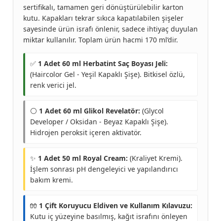
sertifikalı, tamamen geri dönüştürülebilir karton
kutu. Kapakları tekrar sıkıca kapatılabilen şişeler
sayesinde ürün israfı önlenir, sadece ihtiyaç duyulan
miktar kullanılır. Toplam ürün hacmi 170 ml’dir.
✅
1 Adet 60 ml Herbatint Saç Boyası Jeli:
(Haircolor Gel - Yeşil Kapaklı Şişe). Bitkisel özlü,
renk verici jel.
⚪
1 Adet 60 ml Glikol Revelatör:
(Glycol
Developer / Oksidan - Beyaz Kapaklı Şişe).
Hidrojen peroksit içeren aktivatör.
✨
1 Adet 50 ml Royal Cream:
(Kraliyet Kremi).
İşlem sonrası pH dengeleyici ve yapılandırıcı
bakım kremi.
🧤
1 Çift Koruyucu Eldiven ve Kullanım Kılavuzu:
Kutu iç yüzeyine basılmış, kağıt israfını önleyen