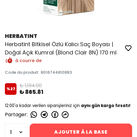
HERBATINT
Herbatint Bitkisel Özlü Kalıcı Saç Boyası |
Doğal Açık Kumral (Blond Clair 8N) 170 ml
à courre de
Code du produit
:
8016744810883
₺ 1,194.00
%
27
₺ 865.81
12:00'a kadar verilen siparişleriniz için
aynı gün kargo fırsatı!
Partager
:
AJOUTER À LA BASE