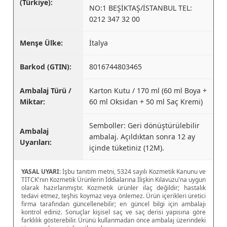
(Türkiye):
NO:1 BEŞİKTAŞ/İSTANBUL TEL:
0212 347 32 00
Menşe Ülke:
İtalya
Barkod (GTIN):
8016744803465
Ambalaj Türü /
Karton Kutu / 170 ml (60 ml Boya +
Miktar:
60 ml Oksidan + 50 ml Saç Kremi)
Semboller: Geri dönüştürülebilir
Ambalaj
ambalaj. Açıldıktan sonra 12 ay
Uyarıları:
içinde tüketiniz (12M).
YASAL UYARI:
İşbu tanıtım metni, 5324 sayılı Kozmetik Kanunu ve
TİTCK'nın Kozmetik Ürünlerin İddialarına İlişkin Kılavuzu'na uygun
olarak hazırlanmıştır. Kozmetik ürünler ilaç değildir; hastalık
tedavi etmez, teşhis koymaz veya önlemez. Ürün içerikleri üretici
firma tarafından güncellenebilir; en güncel bilgi için ambalajı
kontrol ediniz. Sonuçlar kişisel saç ve saç derisi yapısına göre
farklılık gösterebilir. Ürünü kullanmadan önce ambalaj üzerindeki