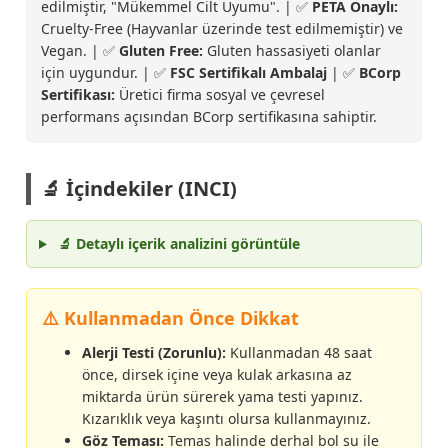
edilmiştir, "Mükemmel Cilt Uyumu". | ✅
PETA Onaylı:
Cruelty-Free (Hayvanlar üzerinde test edilmemiştir) ve
Vegan. | ✅
Gluten Free:
Gluten hassasiyeti olanlar
için uygundur. | ✅
FSC Sertifikalı Ambalaj
| ✅
BCorp
Sertifikası:
Üretici firma sosyal ve çevresel
performans açısından BCorp sertifikasına sahiptir.
🔬 İçindekiler (INCI)
🔬 Detaylı içerik analizini görüntüle
⚠️ Kullanmadan Önce Dikkat
Alerji Testi (Zorunlu):
Kullanmadan 48 saat
önce, dirsek içine veya kulak arkasına az
miktarda ürün sürerek yama testi yapınız.
Kızarıklık veya kaşıntı olursa kullanmayınız.
Göz Teması:
Temas halinde derhal bol su ile