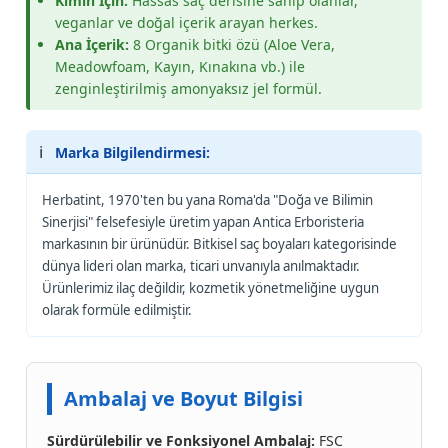
Kimin İçin:
Hassas saç derisine sahip olanlar,
veganlar ve doğal içerik arayan herkes.
Ana İçerik:
8 Organik bitki özü (Aloe Vera,
Meadowfoam, Kayın, Kınakına vb.) ile
zenginleştirilmiş amonyaksız jel formül.
ℹ️
Marka Bilgilendirmesi:
Herbatint, 1970'ten bu yana Roma'da "Doğa ve Bilimin
Sinerjisi" felsefesiyle üretim yapan Antica Erboristeria
markasının bir ürünüdür. Bitkisel saç boyaları kategorisinde
dünya lideri olan marka, ticari unvanıyla anılmaktadır.
Ürünlerimiz ilaç değildir, kozmetik yönetmeliğine uygun
olarak formüle edilmiştir.
Ambalaj ve Boyut Bilgisi
Sürdürülebilir ve Fonksiyonel Ambalaj:
FSC