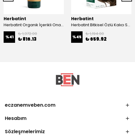
Herbatint
Herbatint
Herbatint Organik İçerikli Onarıcı Bakım Kremi 200 ml
Herbatint Bitkisel Özlü Kalıcı Saç Boyası | Altın Kestane (Golden Chestnut 4D) 170 ml
₺ 1,372.00
₺ 1,194.00
%
41
%
45
₺ 816.13
₺ 659.92
eczanemveben.com
Hesabım
Sözleşmelerimiz