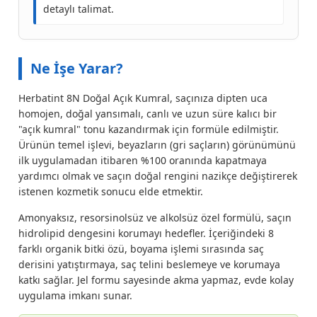
detaylı talimat.
Ne İşe Yarar?
Herbatint 8N Doğal Açık Kumral, saçınıza dipten uca
homojen, doğal yansımalı, canlı ve uzun süre kalıcı bir
"açık kumral" tonu kazandırmak için formüle edilmiştir.
Ürünün temel işlevi, beyazların (gri saçların) görünümünü
ilk uygulamadan itibaren %100 oranında kapatmaya
yardımcı olmak ve saçın doğal rengini nazikçe değiştirerek
istenen kozmetik sonucu elde etmektir.
Amonyaksız, resorsinolsüz ve alkolsüz özel formülü, saçın
hidrolipid dengesini korumayı hedefler. İçeriğindeki 8
farklı organik bitki özü, boyama işlemi sırasında saç
derisini yatıştırmaya, saç telini beslemeye ve korumaya
katkı sağlar. Jel formu sayesinde akma yapmaz, evde kolay
uygulama imkanı sunar.