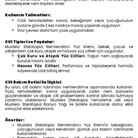
destekleyerek nem kaybını önler.
Kullanım Talimatları:
Cildi temizledikten sonra, bebeğinizin veya çocuğunuzun
yüzüne günde 2 kez nazikçe masaj yaparak uygulayın.
Göz çevresi dahil tüm yüze uygulanabilir.
Cilt Tipleri ve Faydalar:
Mustela Stelatopia Nemlendirici Yüz Kremi, bebek, çocuk ve
yetişkinlerin çok kuru, atopik ve hassas yüz ciltleri için uygundur.
Çok Kuru ve Atopik Yüz Ciltleri:
Yoğun nem sağlayarak
kuruluk hissini azaltır.
Hassas Yüz Ciltleri:
Parfümsüz ve hipoalerjenik formülü
sayesinde cildi tahriş etmez.
Cilt Bakım Rutini ile İlişkisi:
Bu ürün, cilt bakım rutininizin nemlendirme aşamasında kullanılır.
Yüzü temizledikten sonra uygulayarak cildin nem bariyerini
güçlendirebilir ve atopik cilt problemlerini kontrol altında tutmaya
yardımcı olabilirsiniz. Mustela Stelatopia Temizleme Jeli veya
Mustela Stelatopia Banyo Yağı ile birlikte kullanarak daha etkili
sonuçlar elde edebilirsiniz.
Öneriler:
Mustela Stelatopia Nemlendirici Yüz Kremi'ni bebeğinizin,
çocuğunuzun veya kendinizin günlük yüz bakım rutininizde
kullanabilirsiniz.
Banyodan sonra veya cilt kuruluğu hissettiğinizde