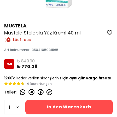
MUSTELA
Mustela Stelopia Yüz Kremi 40 ml
Läuft aus
Artikelnummer
:
3504105031565
₺ 849.90
%
9
₺ 770.38
12:00'a kadar verilen siparişleriniz için
aynı gün kargo fırsatı!
4 Bewertungen
Teilen
:
In den Warenkorb