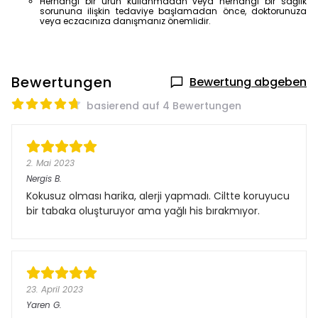
Herhangi bir ürün kullanmadan veya herhangi bir sağlık
sorununa ilişkin tedaviye başlamadan önce, doktorunuza
veya eczacınıza danışmanız önemlidir.
Bewertungen
Bewertung abgeben
basierend auf 4 Bewertungen
2. Mai 2023
Nergis
B.
Kokusuz olması harika, alerji yapmadı. Ciltte koruyucu
bir tabaka oluşturuyor ama yağlı his bırakmıyor.
23. April 2023
Yaren
G.