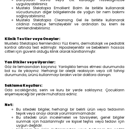
uygulayabilirsiniz.
Mustela Stelatopia Emollient Balm ile birlikte kullanarak
vücudunuzun diğer bölgelerinde de yoğun bir nem bakımı
sağlayabilirsiniz.
Mustela Stelatopia Cleansing Gel ile birlikte kullanarak
cildinizi nazikçe temizleyebilir ve ardından bu krem ile
nemlendirebilirsiniz.
Klinik Testler veya Onaylar:
Mustela Stelatopia Nemlendirici Yüz Kremi, dermatolojik ve pediatrik
kontrol altında test edilmiştir. Hipoalerjeniktir ve bebeklerin hassas
ciltleri için güvenli olduğu klinik olarak kanıtlanmıştır.
Yan Etkiler veya Uyarılar:
Göz ile temasından kaçınınız. Yanlışlıkla temas etmesi durumunda
bol su ile yıkayınız. Herhangi bir alerjik reaksiyon veya cilt tahrişi
durumunda, ürünü kullanmayı bırakın ve bir doktora danışın.
Saklama Koşulları:
Oda sıcaklığında, serin ve kuru bir yerde saklayınız. Çocukların
erişemeyeceği bir yerde muhafaza ediniz.
Not:
Bu sitedeki bilgiler, herhangi bir belirli ürün veya tedavinin
teşvik veya onayı olarak yorumlanmamalıdır.
Bu sitedeki ürün incelemeleri ve tavsiyeleri, genel bilgiler
sunmak için hazırlanmıştır ve kişisel teşhis veya tedavi için
uygun değildir.