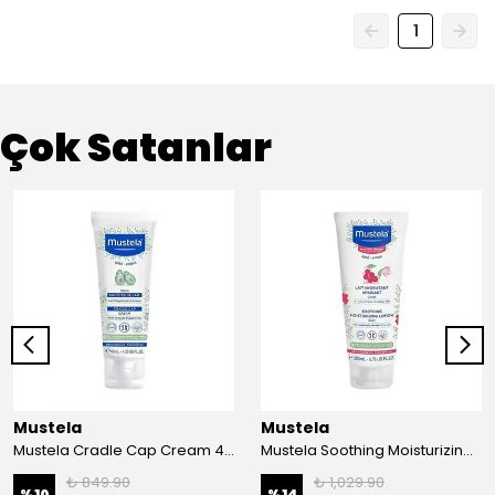
1
Çok Satanlar
Mustela
Mustela
Mustela Cradle Cap Cream 40ml - Saç Bakım Kremi
Mustela Soothing Moisturizing Lotion 200ml
₺ 849.90
₺ 1,029.90
%
10
%
14