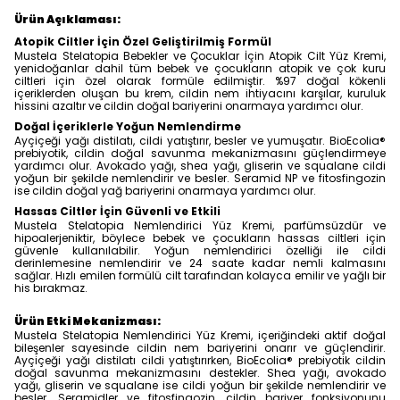
Ürün Açıklaması:
Atopik Ciltler İçin Özel Geliştirilmiş Formül
Mustela Stelatopia Bebekler ve Çocuklar İçin Atopik Cilt Yüz Kremi,
yenidoğanlar dahil tüm bebek ve çocukların atopik ve çok kuru
ciltleri için özel olarak formüle edilmiştir. %97 doğal kökenli
içeriklerden oluşan bu krem, cildin nem ihtiyacını karşılar, kuruluk
hissini azaltır ve cildin doğal bariyerini onarmaya yardımcı olur.
Doğal İçeriklerle Yoğun Nemlendirme
Ayçiçeği yağı distilatı, cildi yatıştırır, besler ve yumuşatır. BioEcolia®
prebiyotik, cildin doğal savunma mekanizmasını güçlendirmeye
yardımcı olur. Avokado yağı, shea yağı, gliserin ve squalane cildi
yoğun bir şekilde nemlendirir ve besler. Seramid NP ve fitosfingozin
ise cildin doğal yağ bariyerini onarmaya yardımcı olur.
Hassas Ciltler İçin Güvenli ve Etkili
Mustela Stelatopia Nemlendirici Yüz Kremi, parfümsüzdür ve
hipoalerjeniktir, böylece bebek ve çocukların hassas ciltleri için
güvenle kullanılabilir. Yoğun nemlendirici özelliği ile cildi
derinlemesine nemlendirir ve 24 saate kadar nemli kalmasını
sağlar. Hızlı emilen formülü cilt tarafından kolayca emilir ve yağlı bir
his bırakmaz.
Ürün Etki Mekanizması:
Mustela Stelatopia Nemlendirici Yüz Kremi, içeriğindeki aktif doğal
bileşenler sayesinde cildin nem bariyerini onarır ve güçlendirir.
Ayçiçeği yağı distilatı cildi yatıştırırken, BioEcolia® prebiyotik cildin
doğal savunma mekanizmasını destekler. Shea yağı, avokado
yağı, gliserin ve squalane ise cildi yoğun bir şekilde nemlendirir ve
besler. Seramidler ve fitosfingozin, cildin bariyer fonksiyonunu