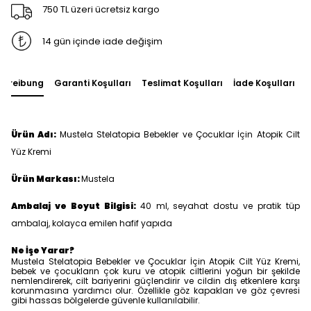
750 TL üzeri ücretsiz kargo
14 gün içinde iade değişim
chreibung
Garanti Koşulları
Teslimat Koşulları
İade Koşulları
S
Ürün Adı:
Mustela Stelatopia Bebekler ve Çocuklar İçin Atopik Cilt
Yüz Kremi
Ürün Markası:
Mustela
Ambalaj ve Boyut Bilgisi:
40 ml, seyahat dostu ve pratik tüp
ambalaj, kolayca emilen hafif yapıda
Ne İşe Yarar?
Mustela Stelatopia Bebekler ve Çocuklar İçin Atopik Cilt Yüz Kremi,
bebek ve çocukların çok kuru ve atopik ciltlerini yoğun bir şekilde
nemlendirerek, cilt bariyerini güçlendirir ve cildin dış etkenlere karşı
korunmasına yardımcı olur. Özellikle göz kapakları ve göz çevresi
gibi hassas bölgelerde güvenle kullanılabilir.