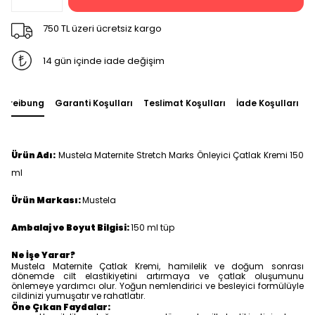
750 TL üzeri ücretsiz kargo
14 gün içinde iade değişim
chreibung
Garanti Koşulları
Teslimat Koşulları
İade Koşulları
S
Ürün Adı:
Mustela Maternite Stretch Marks Önleyici Çatlak Kremi 150
ml
Ürün Markası:
Mustela
Ambalaj ve Boyut Bilgisi:
150 ml tüp
Ne İşe Yarar?
Mustela Maternite Çatlak Kremi, hamilelik ve doğum sonrası
dönemde cilt elastikiyetini artırmaya ve çatlak oluşumunu
önlemeye yardımcı olur. Yoğun nemlendirici ve besleyici formülüyle
cildinizi yumuşatır ve rahatlatır.
Öne Çıkan Faydalar: