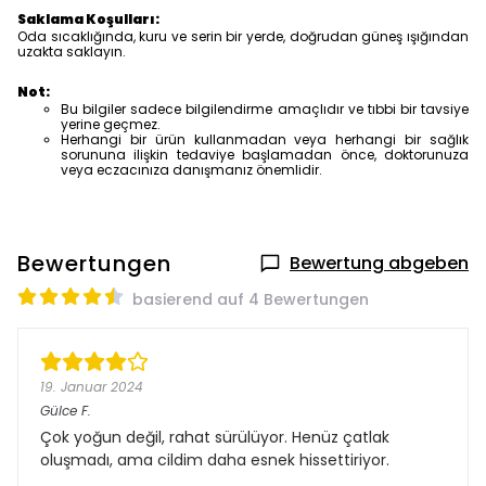
Saklama Koşulları:
Oda sıcaklığında, kuru ve serin bir yerde, doğrudan güneş ışığından
uzakta saklayın.
Not:
Bu bilgiler sadece bilgilendirme amaçlıdır ve tıbbi bir tavsiye
yerine geçmez.
Herhangi bir ürün kullanmadan veya herhangi bir sağlık
sorununa ilişkin tedaviye başlamadan önce, doktorunuza
veya eczacınıza danışmanız önemlidir.
Bewertungen
Bewertung abgeben
basierend auf 4 Bewertungen
19. Januar 2024
Gülce
F.
Çok yoğun değil, rahat sürülüyor. Henüz çatlak
oluşmadı, ama cildim daha esnek hissettiriyor.