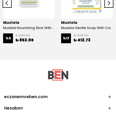
Mustela
Mustela
Mustela Nourishing Stick With Cold Cream 9.2 gr
Mustela Gentle Soap With Cold Cream 100g
₺ 899.90
₺ 499.90
%
5
%
17
₺ 853.06
₺ 412.73
eczanemveben.com
Hesabım