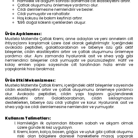
Hamilelik ve doğum sonrası dönemde cilt elastikiyetini artırır.
Çatlak oluşumunu önlemeye yardımcı olur.
Cildi derinlemesine nemlendirir ve besler.
Cildi yumuşatır ve rahatlatır.
Hoş kokusu ile bakım keyfinizi artırır.
%96 doğal kökenli içeriklerden oluşur.
Ürün Açıklaması:
Mustela Maternite Çatlak Kremi, anne adayları ve yeni annelerin cilt
ihtiyaçlarını karşılamak üzere özel olarak geliştirilmiştir. İçeriğindeki
avokado peptidleri, galaktoarabinan ve biberiye özü gibi aktif
bileşenler, cildin elastikiyetini artırır ve çatlak oluşumunu önlemeye
yardımcı olur. Aynı zamanda hyaluronik asit ve shea yağı gibi
nemlendirici bileşenler cildi yumuşatır ve pürüzsüzleştirir. Hafif ve
kolay emilen yapısı sayesinde cilt tarafından hızla emilir ve
yapışkanlık hissi bırakmaz.
Ürün Etki Mekanizması:
Mustela Maternite Çatlak Kremi, içeriğindeki aktif bileşenler sayesinde
cildin elastikiyetini artırır ve çatlak oluşumunu önlemeye yardımcı
olur. Avokado peptidleri, cildin yapı taşlarını güçlendirerek
elastikiyetini artırır. Galaktoarabinan, cildin sıkılaşmasını
desteklerken, biberiye özü cildi yatıştırır ve korur. Hyaluronik asit ve
shea yağı ise cildi derinlemesine nemlendirir ve yumuşatır.
Kullanım Talimatları:
Hamileliğin ilk aylarından itibaren sabah ve akşam olmak
üzere günde iki kez uygulayın.
Kremi, karın, kalça, basen, göğüs ve uyluk gibi çatlak oluşumu
riski olan bölgelere dairesel hareketlerle masaj yaparak