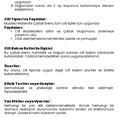
uygulayın.
Doğumdan sonra da 3 ay boyunca kullanmaya devam
edebilirsiniz.
Cilt Tipleri ve Faydalar:
Mustela Maternite Çatlak Kremi, tüm cilt tipleri için uygundur.
Faydaları:
Cilt elastikiyetini artırır ve çatlak oluşumunu önlemeye
yardımcı olur.
Cildi derinlemesine nemlendirir, besler ve yumuşatır.
Cilt Bakım Rutini ile İlişkisi:
Bu çatlak kremi, hamilelik ve doğum sonrası cilt bakım rutininizde
kullanılabilir. Cildinizi temizledikten sonra uygulayabilirsiniz.
Öneriler:
Bu ürünü, cilt tipinize uygun diğer cilt bakım ürünleri ile birlikte
kullanabilirsiniz.
Klinik Testler veya Onaylar:
Dermatolojik ve jinekolojik kontrol altında test edilmiştir.
Hipoalerjeniktir.
Yan Etkiler veya Uyarılar:
Herhangi bir yan etki beklenmemektedir. Ancak herhangi bir
olumsuz reaksiyon durumunda, kullanımı bırakın ve doktorunuza
danışın. Sadece harici kullanım içindir.