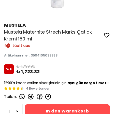
MUSTELA
Mustela Maternite Strech Marks Çatlak
Kremi 150 ml
Läuft aus
Artikelnummer
:
3504105033828
₺ 1,799.90
%
4
₺ 1,723.32
12:00'a kadar verilen siparişleriniz için
aynı gün kargo fırsatı!
4 Bewertungen
Teilen
:
In den Warenkorb