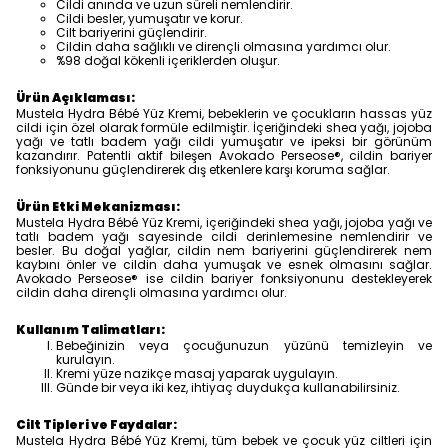
Cildi anında ve uzun süreli nemlendirir.
Cildi besler, yumuşatır ve korur.
Cilt bariyerini güçlendirir.
Cildin daha sağlıklı ve dirençli olmasına yardımcı olur.
%98 doğal kökenli içeriklerden oluşur.
Ürün Açıklaması:
Mustela Hydra Bébé Yüz Kremi, bebeklerin ve çocukların hassas yüz
cildi için özel olarak formüle edilmiştir. İçeriğindeki shea yağı, jojoba
yağı ve tatlı badem yağı cildi yumuşatır ve ipeksi bir görünüm
kazandırır. Patentli aktif bileşen Avokado Perseose®, cildin bariyer
fonksiyonunu güçlendirerek dış etkenlere karşı koruma sağlar.
Ürün Etki Mekanizması:
Mustela Hydra Bébé Yüz Kremi, içeriğindeki shea yağı, jojoba yağı ve
tatlı badem yağı sayesinde cildi derinlemesine nemlendirir ve
besler. Bu doğal yağlar, cildin nem bariyerini güçlendirerek nem
kaybını önler ve cildin daha yumuşak ve esnek olmasını sağlar.
Avokado Perseose® ise cildin bariyer fonksiyonunu destekleyerek
cildin daha dirençli olmasına yardımcı olur.
Kullanım Talimatları:
Bebeğinizin veya çocuğunuzun yüzünü temizleyin ve
kurulayın.
Kremi yüze nazikçe masaj yaparak uygulayın.
Günde bir veya iki kez, ihtiyaç duydukça kullanabilirsiniz.
Cilt Tipleri ve Faydalar:
Mustela Hydra Bébé Yüz Kremi, tüm bebek ve çocuk yüz ciltleri için