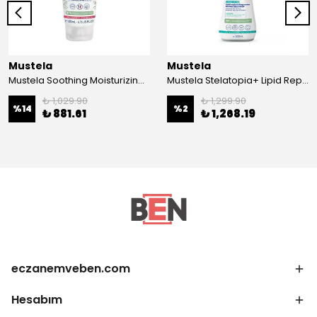
Mustela
Mustela
Mustela Soothing Moisturizing Lotion 200ml
Mustela Stelatopia+ Lipid Replenishing Cream 300 ml
₺ 1,029.90
₺ 1,299.90
%
14
%
2
₺ 881.61
₺ 1,268.19
eczanemveben.com
Hesabım