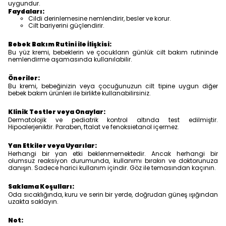
uygundur.
Faydaları:
Cildi derinlemesine nemlendirir, besler ve korur.
Cilt bariyerini güçlendirir.
Bebek Bakım Rutini ile İlişkisi:
Bu yüz kremi, bebeklerin ve çocukların günlük cilt bakım rutininde
nemlendirme aşamasında kullanılabilir.
Öneriler:
Bu kremi, bebeğinizin veya çocuğunuzun cilt tipine uygun diğer
bebek bakım ürünleri ile birlikte kullanabilirsiniz.
Klinik Testler veya Onaylar:
Dermatolojik ve pediatrik kontrol altında test edilmiştir.
Hipoalerjeniktir. Paraben, ftalat ve fenoksietanol içermez.
Yan Etkiler veya Uyarılar:
Herhangi bir yan etki beklenmemektedir. Ancak herhangi bir
olumsuz reaksiyon durumunda, kullanımı bırakın ve doktorunuza
danışın. Sadece harici kullanım içindir. Göz ile temasından kaçının.
Saklama Koşulları:
Oda sıcaklığında, kuru ve serin bir yerde, doğrudan güneş ışığından
uzakta saklayın.
Not: