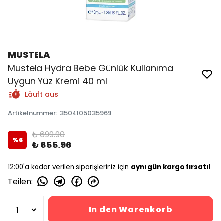
MUSTELA
Mustela Hydra Bebe Günlük Kullanıma
Uygun Yüz Kremi 40 ml
Läuft aus
Artikelnummer
:
3504105035969
₺ 699.90
%
6
₺ 655.96
12:00'a kadar verilen siparişleriniz için
aynı gün kargo fırsatı!
Teilen
:
In den Warenkorb