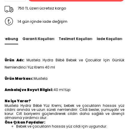
750 TL üzeri ücretsiz kargo
14 gün içinde iade değişim
chreibung
Garanti Koşulları
Teslimat Koşulları
İade Koşulları
S
Ürün Adı:
Mustela Hydra Bébé Bebek ve Çocuklar İçin Günlük
Nemlendirici Yüz Kremi 40 ml
Ürün Markası:
Mustela
Ambalaj ve Boyut Bilgisi:
40 ml tüp
Ne İşe Yarar?
Mustela Hydra Bébé Yüz Kremi, bebek ve çocukların hassas yüz
cildini anında ve uzun süreli nemlendirir. Cildi besler, yumuşatır ve
korur. Cilt bariyerini güçlendirerek cildin daha sağlıklı ve dirençli
olmasına yardımcı olur.
Öne Çıkan Faydalar:
Bebek ve çocukların hassas yüz cildi için uygundur.