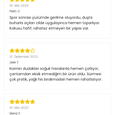
18. Mai 2024
Pelin
C.
Spor sonrası yüzümde gerilme oluyordu, duşta
buharla açılan cilde uygulayınca hemen toparlıyor.
Kokusu hafif, rahatsız etmeyen bir yapısı var.
31. Dezember 2023
Jale
T.
Kızımın dudakları soğuk havalarda hemen çatlıyor,
çantamdan eksik etmediğim bir ürün oldu. Sürmesi
çok pratik, yağlı his bırakmadan hemen rahatlatıyor.
10. Mai 2023
Deniz
F.