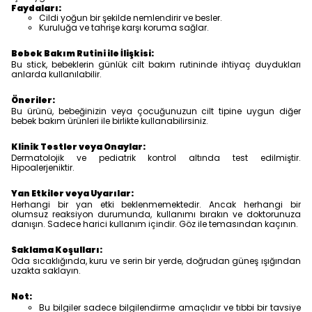
Faydaları:
Cildi yoğun bir şekilde nemlendirir ve besler.
Kuruluğa ve tahrişe karşı koruma sağlar.
Bebek Bakım Rutini ile İlişkisi:
Bu stick, bebeklerin günlük cilt bakım rutininde ihtiyaç duydukları
anlarda kullanılabilir.
Öneriler:
Bu ürünü, bebeğinizin veya çocuğunuzun cilt tipine uygun diğer
bebek bakım ürünleri ile birlikte kullanabilirsiniz.
Klinik Testler veya Onaylar:
Dermatolojik ve pediatrik kontrol altında test edilmiştir.
Hipoalerjeniktir.
Yan Etkiler veya Uyarılar:
Herhangi bir yan etki beklenmemektedir. Ancak herhangi bir
olumsuz reaksiyon durumunda, kullanımı bırakın ve doktorunuza
danışın. Sadece harici kullanım içindir. Göz ile temasından kaçının.
Saklama Koşulları:
Oda sıcaklığında, kuru ve serin bir yerde, doğrudan güneş ışığından
uzakta saklayın.
Not:
Bu bilgiler sadece bilgilendirme amaçlıdır ve tıbbi bir tavsiye