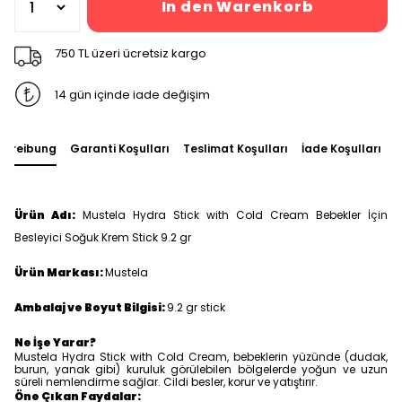
In den Warenkorb
750 TL üzeri ücretsiz kargo
14 gün içinde iade değişim
chreibung
Garanti Koşulları
Teslimat Koşulları
İade Koşulları
S
Ürün Adı:
Mustela Hydra Stick with Cold Cream Bebekler İçin
Besleyici Soğuk Krem Stick 9.2 gr
Ürün Markası:
Mustela
Ambalaj ve Boyut Bilgisi:
9.2 gr stick
Ne İşe Yarar?
Mustela Hydra Stick with Cold Cream, bebeklerin yüzünde (dudak,
burun, yanak gibi) kuruluk görülebilen bölgelerde yoğun ve uzun
süreli nemlendirme sağlar. Cildi besler, korur ve yatıştırır.
Öne Çıkan Faydalar: