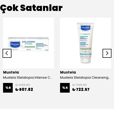
Çok Satanlar
Mustela
Mustela
Mustela Stelatopia Intense Care 30 ml
Mustela Stelatopia Cleansing Gel 200 ml
₺ 649.90
₺ 749.90
%
6
%
4
₺ 607.82
₺ 722.57