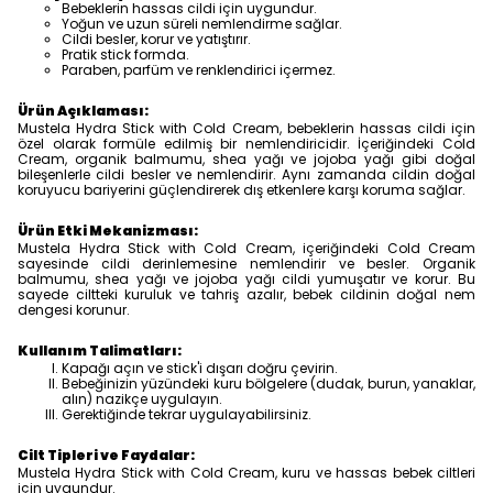
Bebeklerin hassas cildi için uygundur.
Yoğun ve uzun süreli nemlendirme sağlar.
Cildi besler, korur ve yatıştırır.
Pratik stick formda.
Paraben, parfüm ve renklendirici içermez.
Ürün Açıklaması:
Mustela Hydra Stick with Cold Cream, bebeklerin hassas cildi için
özel olarak formüle edilmiş bir nemlendiricidir. İçeriğindeki Cold
Cream, organik balmumu, shea yağı ve jojoba yağı gibi doğal
bileşenlerle cildi besler ve nemlendirir. Aynı zamanda cildin doğal
koruyucu bariyerini güçlendirerek dış etkenlere karşı koruma sağlar.
Ürün Etki Mekanizması:
Mustela Hydra Stick with Cold Cream, içeriğindeki Cold Cream
sayesinde cildi derinlemesine nemlendirir ve besler. Organik
balmumu, shea yağı ve jojoba yağı cildi yumuşatır ve korur. Bu
sayede ciltteki kuruluk ve tahriş azalır, bebek cildinin doğal nem
dengesi korunur.
Kullanım Talimatları:
Kapağı açın ve stick'i dışarı doğru çevirin.
Bebeğinizin yüzündeki kuru bölgelere (dudak, burun, yanaklar,
alın) nazikçe uygulayın.
Gerektiğinde tekrar uygulayabilirsiniz.
Cilt Tipleri ve Faydalar:
Mustela Hydra Stick with Cold Cream, kuru ve hassas bebek ciltleri
için uygundur.