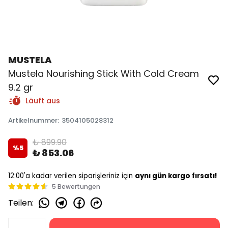
MUSTELA
Mustela Nourishing Stick With Cold Cream
9.2 gr
Läuft aus
Artikelnummer
:
3504105028312
₺ 899.90
%
5
₺ 853.06
12:00'a kadar verilen siparişleriniz için
aynı gün kargo fırsatı!
5 Bewertungen
Teilen
: