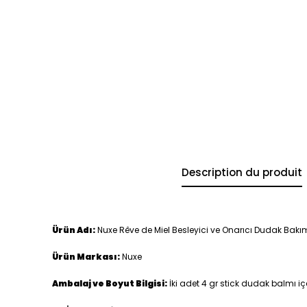
Description du produit
Ürün Adı:
Nuxe Rêve de Miel Besleyici ve Onarıcı Dudak Bakım S
Ürün Markası:
Nuxe
Ambalaj ve Boyut Bilgisi:
İki adet 4 gr stick dudak balmı iç