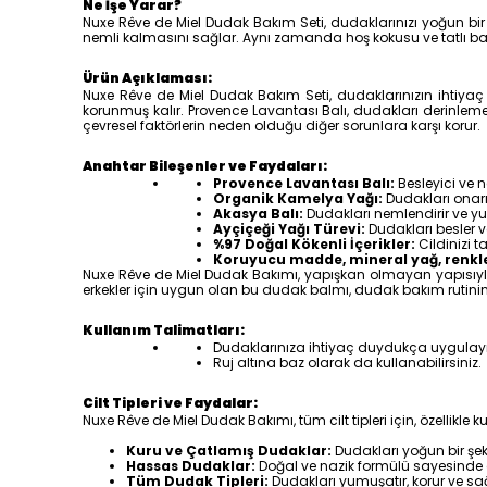
Ne İşe Yarar?
Nuxe Rêve de Miel Dudak Bakım Seti, dudaklarınızı yoğun bir ş
nemli kalmasını sağlar. Aynı zamanda hoş kokusu ve tatlı ba
Ürün Açıklaması:
Nuxe Rêve de Miel Dudak Bakım Seti, dudaklarınızın ihtiyaç
korunmuş kalır. Provence Lavantası Balı, dudakları derinleme
çevresel faktörlerin neden olduğu diğer sorunlara karşı korur.
Anahtar Bileşenler ve Faydaları:
Provence Lavantası Balı:
Besleyici ve n
Organik Kamelya Yağı:
Dudakları onarır
Akasya Balı:
Dudakları nemlendirir ve yu
Ayçiçeği Yağı Türevi:
Dudakları besler v
%97 Doğal Kökenli İçerikler:
Cildinizi 
Koruyucu madde, mineral yağ, renkl
Nuxe Rêve de Miel Dudak Bakımı, yapışkan olmayan yapısıyla 
erkekler için uygun olan bu dudak balmı, dudak bakım rutinin
Kullanım Talimatları:
Dudaklarınıza ihtiyaç duydukça uygulay
Ruj altına baz olarak da kullanabilirsiniz.
Cilt Tipleri ve Faydalar:
Nuxe Rêve de Miel Dudak Bakımı, tüm cilt tipleri için, özellikl
Kuru ve Çatlamış Dudaklar:
Dudakları yoğun bir şeki
Hassas Dudaklar:
Doğal ve nazik formülü sayesinde 
Tüm Dudak Tipleri:
Dudakları yumuşatır, korur ve sağ