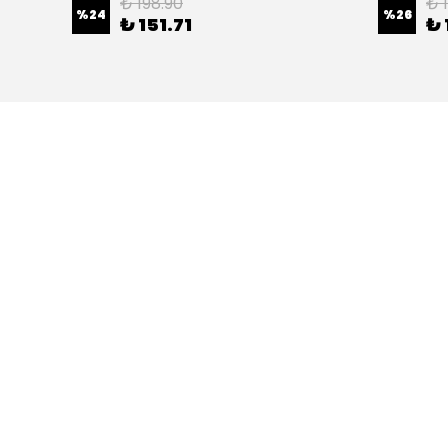
₺ 198.90
₺ 
%
24
%
26
₺ 151.71
₺ 