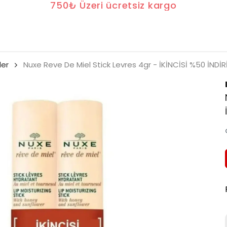
750₺ Üzeri ücretsiz kargo
ler
Nuxe Reve De Miel Stick Levres 4gr - İKİNCİSİ %50 İNDİR