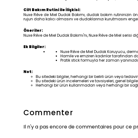
Cilt Bakım Rutini ile İlişkisi:
Nuxe Rêve de Miel Dudak Bakımı, dudak bakım rutininizin öne
rujun daha kalıcı olmasını ve dudaklarınızı kurutmasını engell
Öneriler:
Nuxe Rêve de Miel Dudak Bakımı'nı, Nuxe Rêve de Miel serisi di
Ek Bilgiler:
Nuxe Rêve de Miel Dudak Koruyucu, dermatol
Hamile ve emziren kadınlar tarafından da k
Pratik stick formuyla her zaman yanınızda 
Not:
Bu sitedeki bilgiler, herhangi bir belirli ürün veya ted
Bu sitedeki ürün incelemeleri ve tavsiyeleri, genel bilgil
Herhangi bir ürün kullanmadan veya herhangi bir sağ
Commenter
Il n'y a pas encore de commentaires pour ce pr