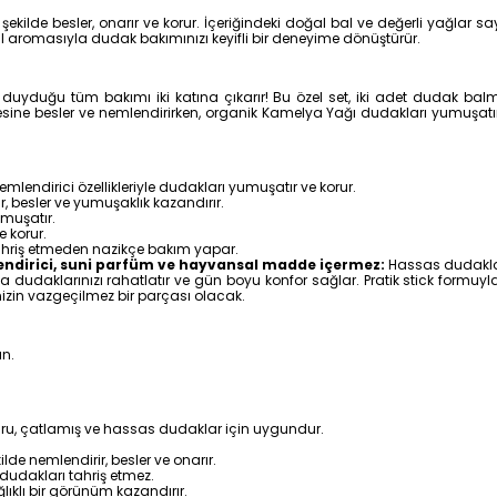
ekilde besler, onarır ve korur. İçeriğindeki doğal bal ve değerli yağlar s
l aromasıyla dudak bakımınızı keyifli bir deneyime dönüştürür.
 duyduğu tüm bakımı iki katına çıkarır! Bu özel set, iki adet dudak bal
sine besler ve nemlendirirken, organik Kamelya Yağı dudakları yumuşatır ve
emlendirici özellikleriyle dudakları yumuşatır ve korur.
, besler ve yumuşaklık kazandırır.
muşatır.
e korur.
tahriş etmeden nazikçe bakım yapar.
endirici, suni parfüm ve hayvansal madde içermez:
Hassas dudaklar 
dudaklarınızı rahatlatır ve gün boyu konfor sağlar. Pratik stick formuy
izin vazgeçilmez bir parçası olacak.
ın.
e kuru, çatlamış ve hassas dudaklar için uygundur.
lde nemlendirir, besler ve onarır.
dudakları tahriş etmez.
lıklı bir görünüm kazandırır.