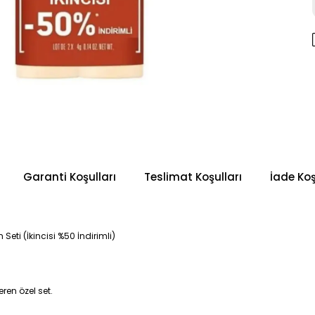
Garanti Koşulları
Teslimat Koşulları
İade Koş
eti (İkincisi %50 İndirimli)
eren özel set.