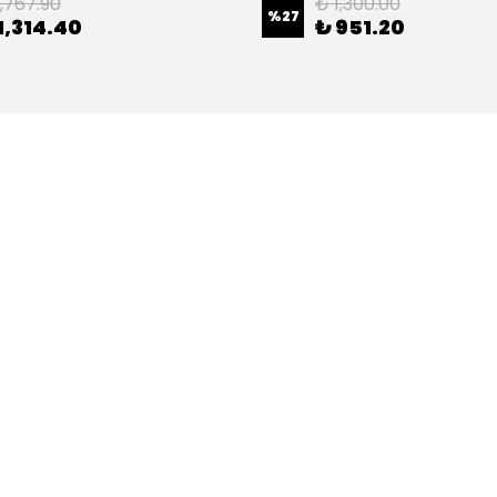
1,767.90
₺ 1,300.00
%
27
1,314.40
₺ 951.20