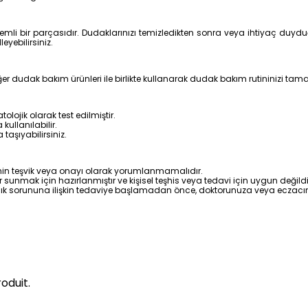
mli bir parçasıdır. Dudaklarınızı temizledikten sonra veya ihtiyaç duydu
eyebilirsiniz.
ğer dudak bakım ürünleri ile birlikte kullanarak dudak bakım rutininizi tama
ojik olarak test edilmiştir.
ullanılabilir.
taşıyabilirsiniz.
avinin teşvik veya onayı olarak yorumlanmamalıdır.
er sunmak için hazırlanmıştır ve kişisel teşhis veya tedavi için uygun değildi
lık sorununa ilişkin tedaviye başlamadan önce, doktorunuza veya eczacı
oduit.