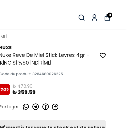
0
İMLİ
NUXE
Nuxe Reve De Miel Stick Levres 4gr -
İKİNCİSİ %50 İNDİRİMLİ
Code du produit
:
3264680026225
₺ 478.90
%
25
₺ 359.59
Partager
:
M'avertir lorsque le stock est de retour