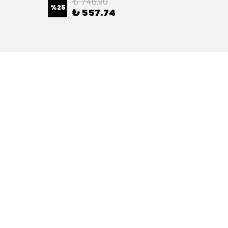
₺ 746.90
%
25
%
36
₺ 557.74