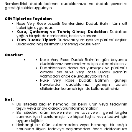
Nemlendirici dudak balmını dudaklarınıza ve dudak çevrenize
gerektiği sıklıkta uygulayın.
Cilt Tipleri ve Faydalar:
Nuxe Very Rose Lezzetli Nemlendirici Dudak Balmı tüm cilt
tipleri için uygundur.
Kuru, Çatlamış ve Tahriş Olmuş Dudaklar:
Dudakları
yoğun bir şekilde nemlendirir, besler ve onarır.
Tüm Dudak Tipleri:
Dudakları yumuşak ve pürüzsüzleştirir.
Dudaklara hoş bir limonlu mereng kokusu verir.
Öneriler:
Nuxe Very Rose Dudak Balmı'nı gün boyunca
dudaklarınızı nemlendirmek için kullanabilirsiniz.
Dudaklarınızın daha da yumuşak ve pürüzsüz
olması için Nuxe Very Rose Dudak Balmı'nı
yatmadan önce de uygulayabilirsiniz.
Nuxe Very Rose Dudak Balmı'nı güneşli
havalarda dudaklarınızı güneşin zararlı
etkilerinden korumak için de kullanabilirsiniz.
Not:
Bu sitedeki bilgiler, herhangi bir belirli ürün veya tedavinin
teşvik veya onayı olarak yorumlanmamalıdır.
Bu sitedeki ürün incelemeleri ve tavsiyeleri, genel bilgiler
sunmak için hazırlanmıştır ve kişisel teşhis veya tedavi için
uygun değildir.
Herhangi bir ürün kullanmadan veya herhangi bir sağlık
sorununa ilişkin tedaviye başlamadan önce, doktorunuza