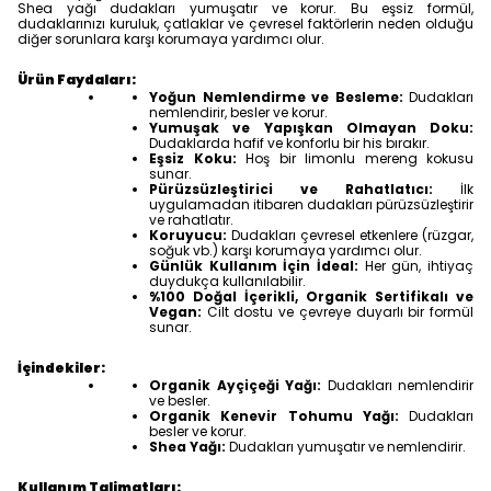
Shea yağı dudakları yumuşatır ve korur. Bu eşsiz formül,
dudaklarınızı kuruluk, çatlaklar ve çevresel faktörlerin neden olduğu
diğer sorunlara karşı korumaya yardımcı olur.
Ürün Faydaları:
Yoğun Nemlendirme ve Besleme:
Dudakları
nemlendirir, besler ve korur.
Yumuşak ve Yapışkan Olmayan Doku:
Dudaklarda hafif ve konforlu bir his bırakır.
Eşsiz Koku:
Hoş bir limonlu mereng kokusu
sunar.
Pürüzsüzleştirici ve Rahatlatıcı:
İlk
uygulamadan itibaren dudakları pürüzsüzleştirir
ve rahatlatır.
Koruyucu:
Dudakları çevresel etkenlere (rüzgar,
soğuk vb.) karşı korumaya yardımcı olur.
Günlük Kullanım İçin İdeal:
Her gün, ihtiyaç
duydukça kullanılabilir.
%100 Doğal İçerikli, Organik Sertifikalı ve
Vegan:
Cilt dostu ve çevreye duyarlı bir formül
sunar.
İçindekiler:
Organik Ayçiçeği Yağı:
Dudakları nemlendirir
ve besler.
Organik Kenevir Tohumu Yağı:
Dudakları
besler ve korur.
Shea Yağı:
Dudakları yumuşatır ve nemlendirir.
Kullanım Talimatları: