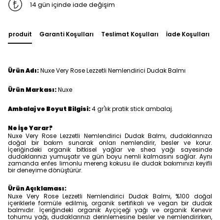
14 gün içinde iade değişim
du produit
Garanti Koşulları
Teslimat Koşulları
İade Koşulları
Ürün Adı:
Nuxe Very Rose Lezzetli Nemlendirici Dudak Balmı
Ürün Markası:
Nuxe
Ambalaj ve Boyut Bilgisi:
4 gr'lık pratik stick ambalaj.
Ne İşe Yarar?
Nuxe Very Rose Lezzetli Nemlendirici Dudak Balmı, dudaklarınıza
doğal bir bakım sunarak onları nemlendirir, besler ve korur.
İçeriğindeki organik bitkisel yağlar ve shea yağı sayesinde
dudaklarınızı yumuşatır ve gün boyu nemli kalmasını sağlar. Aynı
zamanda enfes limonlu mereng kokusu ile dudak bakımınızı keyifli
bir deneyime dönüştürür.
Ürün Açıklaması:
Nuxe Very Rose Lezzetli Nemlendirici Dudak Balmı, %100 doğal
içeriklerle formüle edilmiş, organik sertifikalı ve vegan bir dudak
balmıdır. İçeriğindeki organik Ayçiçeği yağı ve organik Kenevir
tohumu yağı, dudaklarınızı derinlemesine besler ve nemlendirirken,