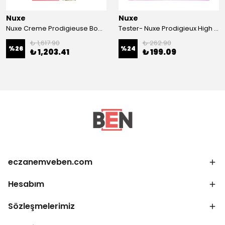
Nuxe
Nuxe
Nuxe Creme Prodigieuse Boost Glow Boosting Cream 40 ml Night Recovery Oil Balm 15 ml HEDİYE
Tester- Nuxe Prodigieux High Shine - Parlaklık Veren Saç Bakım Kiti
₺ 1,617.90
₺ 262.90
%
26
%
24
₺ 1,203.41
₺ 199.09
eczanemveben.com
Hesabım
Sözleşmelerimiz