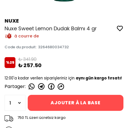
NUXE
Nuxe Sweet Lemon Dudak Balmı 4 gr
à courre de
Code du produit
:
3264680034732
₺ 341.90
%
25
₺ 257.50
12:00'a kadar verilen siparişleriniz için
aynı gün kargo fırsatı!
Partager
:
AJOUTER À LA BASE
750 TL üzeri ücretsiz kargo