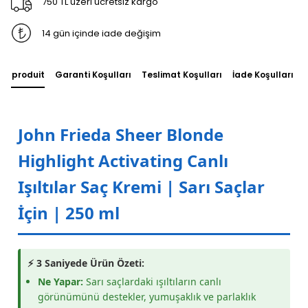
750 TL üzeri ücretsiz kargo
14 gün içinde iade değişim
du produit
Garanti Koşulları
Teslimat Koşulları
İade Koşulları
John Frieda Sheer Blonde
Highlight Activating Canlı
Işıltılar Saç Kremi | Sarı Saçlar
İçin | 250 ml
⚡ 3 Saniyede Ürün Özeti:
Ne Yapar:
Sarı saçlardaki ışıltıların canlı
görünümünü destekler, yumuşaklık ve parlaklık