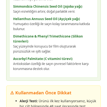
Simmondsia Chinensis Seed Oil (Jojoba yağı)
Saçın esnekliğini artırır, doğal parlaklık verir.
Helianthus Annuus Seed Oil (Ayçiçek yağı)
Yumuşatıcı özelliği ile saçın kolay taranmasına katkıda
bulunur.
Dimethicone & Phenyl Trimethicone (Silikon
türevleri)
Saç yüzeyinde koruyucu bir film oluşturarak
pürüzsüzlük ve ışıltı sağlar.
Ascorbyl Palmitate (C vitamini türevi)
Antioksidan özelliği ile saçın çevresel faktörlere karşı
korunmasına destek olur.
⚠️ Kullanmadan Önce Dikkat
Alerji Testi:
Ürünü ilk kez kullanıyorsanız, küçük
bir cilt bölgesinde 48 saat öncesinde test