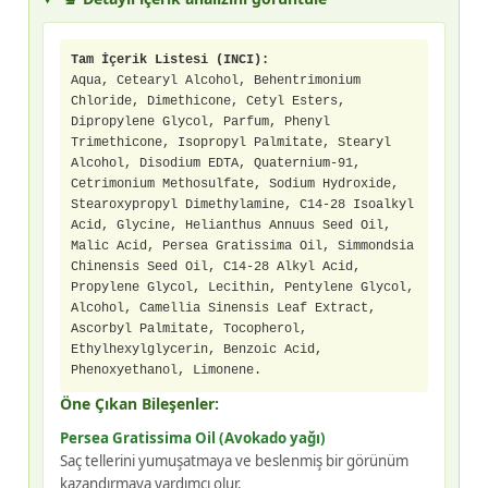
Tam İçerik Listesi (INCI):
Aqua, Cetearyl Alcohol, Behentrimonium
Chloride, Dimethicone, Cetyl Esters,
Dipropylene Glycol, Parfum, Phenyl
Trimethicone, Isopropyl Palmitate, Stearyl
Alcohol, Disodium EDTA, Quaternium-91,
Cetrimonium Methosulfate, Sodium Hydroxide,
Stearoxypropyl Dimethylamine, C14-28 Isoalkyl
Acid, Glycine, Helianthus Annuus Seed Oil,
Malic Acid, Persea Gratissima Oil, Simmondsia
Chinensis Seed Oil, C14-28 Alkyl Acid,
Propylene Glycol, Lecithin, Pentylene Glycol,
Alcohol, Camellia Sinensis Leaf Extract,
Ascorbyl Palmitate, Tocopherol,
Ethylhexylglycerin, Benzoic Acid,
Phenoxyethanol, Limonene.
Öne Çıkan Bileşenler:
Persea Gratissima Oil (Avokado yağı)
Saç tellerini yumuşatmaya ve beslenmiş bir görünüm
kazandırmaya yardımcı olur.