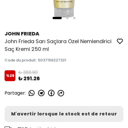
JOHN FRIEDA
John Frieda Sarı Saçlara Özel Nemlendirici
Saç Kremi 250 ml
Code du produit
:
5037156227321
₺ 388.90
%
25
₺ 291.26
Partager
:
M'avertir lorsque le stock est de retour