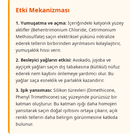
Etki Mekanizması
1. Yumuşatma ve açma:
İçeriğindeki katyonik yüzey
aktifler (Behentrimonium Chloride, Cetrimonium
Methosulfate) saçın elektriksel yükünü nötralize
ederek tellerin birbirinden ayrılmasını kolaylaştırır,
yumuşaklık hissi verir.
2. Besleyici yağların etkisi:
Avokado, jojoba ve
ayçiçek yağları saçın dış tabakasına (kütikül) nüfuz
ederek nem kaybını önlemeye yardımcı olur. Bu
yağlar saça esneklik ve parlaklık kazandırır.
3. Işık yansıması:
Silikon türevleri (Dimethicone,
Phenyl Trimethicone) saç yüzeyinde pürüzsüz bir
katman oluşturur. Bu katman ışığı daha homojen
yansıtarak saçın doğal ışıltısını ortaya çıkarır, açık
renkli tellerin daha belirgin görünmesine katkıda
bulunur.