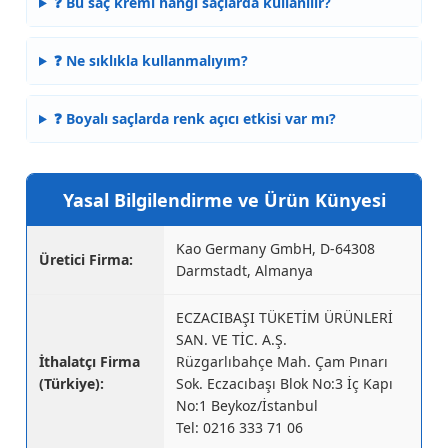
❓ Bu saç kremi hangi saçlarda kullanılır?
❓ Ne sıklıkla kullanmalıyım?
❓ Boyalı saçlarda renk açıcı etkisi var mı?
Yasal Bilgilendirme ve Ürün Künyesi
Kao Germany GmbH, D-64308
Üretici Firma:
Darmstadt, Almanya
ECZACIBAŞI TÜKETİM ÜRÜNLERİ
SAN. VE TİC. A.Ş.
İthalatçı Firma
Rüzgarlıbahçe Mah. Çam Pınarı
(Türkiye):
Sok. Eczacıbaşı Blok No:3 İç Kapı
No:1 Beykoz/İstanbul
Tel: 0216 333 71 06