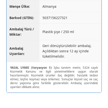
Menşe Ülke:
Almanya
Barkod (GTIN):
5037156227321
Ambalaj Türü /
Plastik şişe / 250 ml
Miktar:
Geri dönüştürülebilir ambalaj.
Ambalaj
Açıldıktan sonra 12 ay içinde
Uyarıları:
tüketilmelidir.
YASAL UYARI (Varyasyon 1):
İşbu tanıtım metni, 5324 sayılı
Kozmetik Kanunu ve ilgili yönetmeliklere uygun olarak
hazırlanmıştır. Kozmetik ürünler ilaç değildir; hastalık tedavi
etmez, teşhis koymaz veya önlemez. Sonuçlar kişisel saç ve saç
derisi yapısına göre farklılık gösterebilir. Ambalaj üzerindeki
uyarıları dikkate alınız.