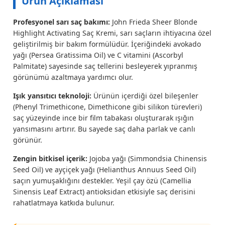
Ürün Açıklaması
Profesyonel sarı saç bakımı:
John Frieda Sheer Blonde
Highlight Activating Saç Kremi, sarı saçların ihtiyacına özel
geliştirilmiş bir bakım formülüdür. İçeriğindeki avokado
yağı (Persea Gratissima Oil) ve C vitamini (Ascorbyl
Palmitate) sayesinde saç tellerini besleyerek yıpranmış
görünümü azaltmaya yardımcı olur.
Işık yansıtıcı teknoloji:
Ürünün içerdiği özel bileşenler
(Phenyl Trimethicone, Dimethicone gibi silikon türevleri)
saç yüzeyinde ince bir film tabakası oluşturarak ışığın
yansımasını artırır. Bu sayede saç daha parlak ve canlı
görünür.
Zengin bitkisel içerik:
Jojoba yağı (Simmondsia Chinensis
Seed Oil) ve ayçiçek yağı (Helianthus Annuus Seed Oil)
saçın yumuşaklığını destekler. Yeşil çay özü (Camellia
Sinensis Leaf Extract) antioksidan etkisiyle saç derisini
rahatlatmaya katkıda bulunur.