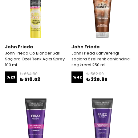
John Frieda
John Frieda
John Frieda Go Blonder Sarı
John Frieda Kahverengi
Saçlara Özel Renk Açıcı Sprey
saçlara özel renk canlandırıcı
100 ml
saç kremi 250 ml
₺ 664.80
₺ 562.90
%
23
%
42
₺ 510.62
₺ 326.96