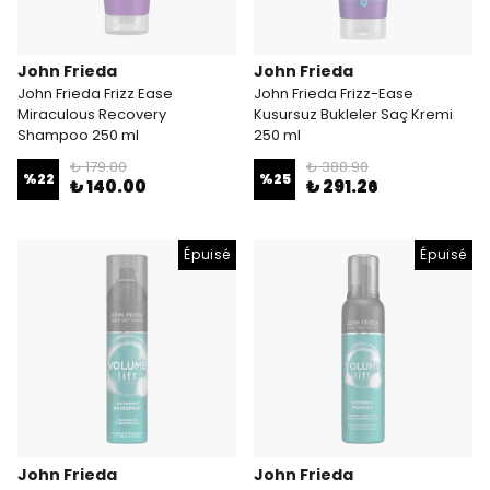
John Frieda
John Frieda
John Frieda Frizz Ease
John Frieda Frizz-Ease
Miraculous Recovery
Kusursuz Bukleler Saç Kremi
Shampoo 250 ml
250 ml
₺ 179.00
₺ 388.90
%
22
%
25
₺ 140.00
₺ 291.26
Épuisé
Épuisé
John Frieda
John Frieda