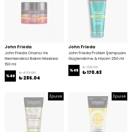
John Frieda
John Frieda
John Frieda Onarıcı Ve
John Frieda Protein Şampuanı
Nemlendirici Bakım Maskesi
Güçlendirme & Hacim 250 ml
150 ml
₺ 310.00
%
45
₺ 170.63
₺ 473.90
%
40
₺ 285.04
Épuisé
Épuisé