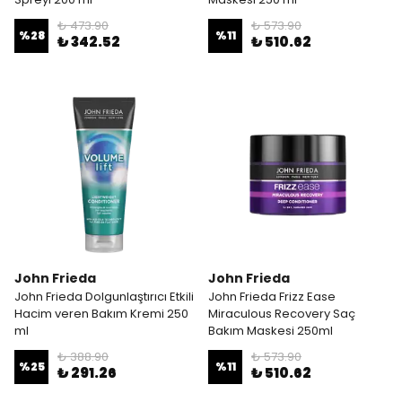
₺ 473.90
₺ 573.90
%
28
%
11
₺ 342.52
₺ 510.62
John Frieda
John Frieda
John Frieda Dolgunlaştırıcı Etkili
John Frieda Frizz Ease
Hacim veren Bakım Kremi 250
Miraculous Recovery Saç
ml
Bakım Maskesi 250ml
₺ 388.90
₺ 573.90
%
25
%
11
₺ 291.26
₺ 510.62