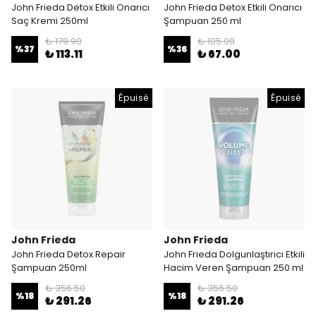
John Frieda Detox Etkili Onarıcı
John Frieda Detox Etkili Onarıcı
Saç Kremi 250ml
Şampuan 250 ml
₺ 179.90
₺ 105.00
%
37
%
36
₺ 113.11
₺ 67.00
Épuisé
Épuisé
John Frieda
John Frieda
John Frieda Detox Repair
John Frieda Dolgunlaştırıcı Etkili
Şampuan 250ml
Hacim Veren Şampuan 250 ml
₺ 356.50
₺ 356.50
%
18
%
18
₺ 291.26
₺ 291.26