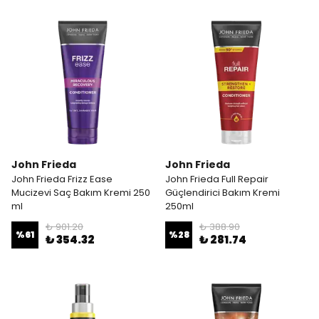
John Frieda
John Frieda
John Frieda Frizz Ease
John Frieda Full Repair
Mucizevi Saç Bakım Kremi 250
Güçlendirici Bakım Kremi
ml
250ml
₺ 901.20
₺ 388.90
%
61
%
28
₺ 354.32
₺ 281.74