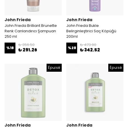
John Frieda
John Frieda
John Frieda Brilliant Brunette
John Frieda Bukle
Renk Canlandırıcı Şampuan
Belirginleştirici Saç Köpüğü
250 ml
200ml
₺ 356.50
₺ 473.90
%
18
%
28
₺ 291.26
₺ 342.52
Épuisé
Épuisé
John Frieda
John Frieda