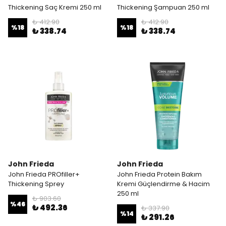
Thickening Saç Kremi 250 ml
Thickening Şampuan 250 ml
₺ 412.90
₺ 412.90
%
18
%
18
₺ 338.74
₺ 338.74
John Frieda
John Frieda
John Frieda PROfiller+
John Frieda Protein Bakım
Thickening Sprey
Kremi Güçlendirme & Hacim
250 ml
₺ 903.60
%
46
₺ 492.36
₺ 337.90
%
14
₺ 291.26