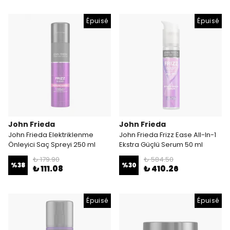
Épuisé
Épuisé
John Frieda
John Frieda
John Frieda Elektriklenme
John Frieda Frizz Ease All-In-1
Önleyici Saç Spreyi 250 ml
Ekstra Güçlü Serum 50 ml
₺ 179.90
₺ 584.50
%
38
%
30
₺ 111.08
₺ 410.26
Épuisé
Épuisé