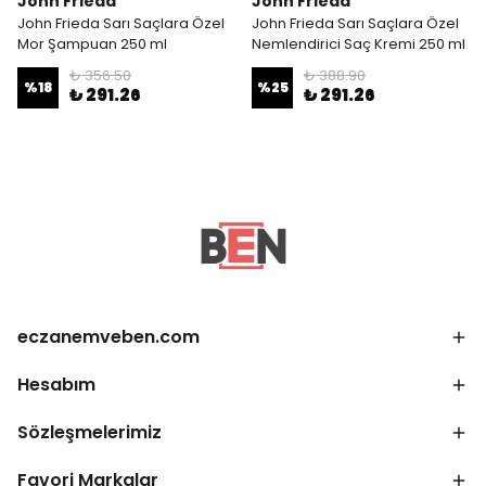
John Frieda
John Frieda
John Frieda Sarı Saçlara Özel
John Frieda Sarı Saçlara Özel
Mor Şampuan 250 ml
Nemlendirici Saç Kremi 250 ml
₺ 356.50
₺ 388.90
%
18
%
25
₺ 291.26
₺ 291.26
eczanemveben.com
Hesabım
Sözleşmelerimiz
Favori Markalar