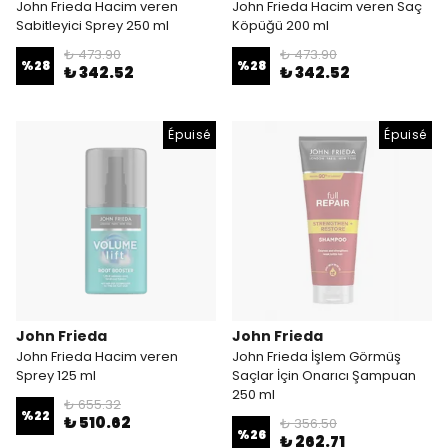
John Frieda Hacim veren
John Frieda Hacim veren Saç
Sabitleyici Sprey 250 ml
Köpüğü 200 ml
₺ 473.90
₺ 473.90
%
28
%
28
₺ 342.52
₺ 342.52
Épuisé
Épuisé
John Frieda
John Frieda
John Frieda Hacim veren
John Frieda İşlem Görmüş
Sprey 125 ml
Saçlar İçin Onarıcı Şampuan
250 ml
₺ 655.32
%
22
₺ 510.62
₺ 356.50
%
26
₺ 262.71