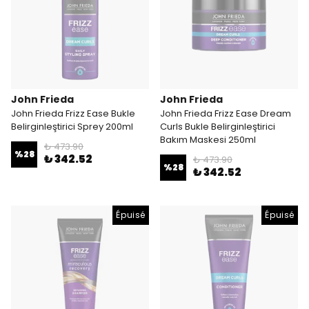
John Frieda
John Frieda
John Frieda Frizz Ease Bukle
John Frieda Frizz Ease Dream
Belirginleştirici Sprey 200ml
Curls Bukle Belirginleştirici
Bakım Maskesi 250ml
₺ 473.90
%
28
₺ 342.52
₺ 473.90
%
28
₺ 342.52
Épuisé
Épuisé