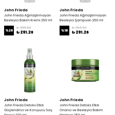
John Frieda
John Frieda
John Frieda Ağırlaştırmayan
John Frieda Ağırlaştırmayan
Besleyici Bakım Kremi 250 ml
Besleyici Şampuan 250 ml
₺ 388.90
₺ 356.50
%
25
%
18
₺ 291.26
₺ 291.26
John Frieda
John Frieda
John Frieda Detoks Etkili
John Frieda Detoks Etkili
Güçlendirici ve Koruyucu Saç
Onarıcı ve Besleyici Bakım
Spreyi 200 ml
Maskesi 250 ml