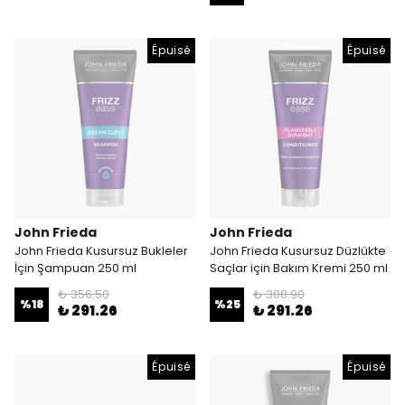
Épuisé
Épuisé
John Frieda
John Frieda
John Frieda Kusursuz Bukleler
John Frieda Kusursuz Düzlükte
İçin Şampuan 250 ml
Saçlar için Bakım Kremi 250 ml
₺ 356.50
₺ 388.90
%
18
%
25
₺ 291.26
₺ 291.26
Épuisé
Épuisé