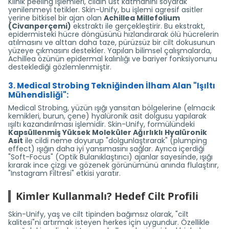
Klinik peeling işlemleri, cildin üst katmanını soyarak
yenilenmeyi tetikler. Skin-Unify, bu işlemi agresif asitler
yerine bitkisel bir ajan olan
Achillea Millefolium
(Civanperçemi)
ekstraktı ile gerçekleştirir. Bu ekstrakt,
epidermisteki hücre döngüsünü hızlandırarak ölü hücrelerin
atılmasını ve alttan daha taze, pürüzsüz bir cilt dokusunun
yüzeye çıkmasını destekler. Yapılan bilimsel çalışmalarda,
Achillea özünün epidermal kalınlığı ve bariyer fonksiyonunu
desteklediği gözlemlenmiştir.
3. Medical Strobing Tekniğinden İlham Alan "Işıltı
Mühendisliği":
Medical Strobing, yüzün ışığı yansıtan bölgelerine (elmacık
kemikleri, burun, çene) hyalüronik asit dolgusu yapılarak
ışıltı kazandırılması işlemidir. Skin-Unify, formülündeki
Kapsüllenmiş Yüksek Moleküler Ağırlıklı Hyalüronik
Asit
ile cildi neme doyurup "dolgunlaştırarak" (plumping
effect) ışığın daha iyi yansımasını sağlar. Ayrıca içerdiği
"Soft-Focus" (Optik Bulanıklaştırıcı) ajanlar sayesinde, ışığı
kırarak ince çizgi ve gözenek görünümünü anında flulaştırır,
"Instagram Filtresi" etkisi yaratır.
Kimler Kullanmalı? Hedef Cilt Profili
Skin-Unify, yaş ve cilt tipinden bağımsız olarak, "cilt
kalitesi"ni artırmak isteyen herkes için uygundur. Özellikle