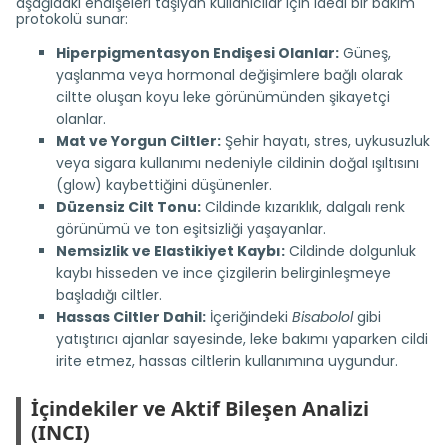
aşağıdaki endişeleri taşıyan kullanıcılar için ideal bir bakım
protokolü sunar:
Hiperpigmentasyon Endişesi Olanlar:
Güneş,
yaşlanma veya hormonal değişimlere bağlı olarak
ciltte oluşan koyu leke görünümünden şikayetçi
olanlar.
Mat ve Yorgun Ciltler:
Şehir hayatı, stres, uykusuzluk
veya sigara kullanımı nedeniyle cildinin doğal ışıltısını
(glow) kaybettiğini düşünenler.
Düzensiz Cilt Tonu:
Cildinde kızarıklık, dalgalı renk
görünümü ve ton eşitsizliği yaşayanlar.
Nemsizlik ve Elastikiyet Kaybı:
Cildinde dolgunluk
kaybı hisseden ve ince çizgilerin belirginleşmeye
başladığı ciltler.
Hassas Ciltler Dahil:
İçeriğindeki
Bisabolol
gibi
yatıştırıcı ajanlar sayesinde, leke bakımı yaparken cildi
irite etmez, hassas ciltlerin kullanımına uygundur.
İçindekiler ve Aktif Bileşen Analizi
(INCI)