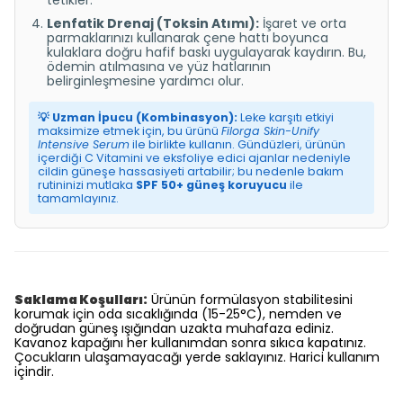
tetikler.
Lenfatik Drenaj (Toksin Atımı):
İşaret ve orta
parmaklarınızı kullanarak çene hattı boyunca
kulaklara doğru hafif baskı uygulayarak kaydırın. Bu,
ödemin atılmasına ve yüz hatlarının
belirginleşmesine yardımcı olur.
💡 Uzman İpucu (Kombinasyon):
Leke karşıtı etkiyi
maksimize etmek için, bu ürünü
Filorga Skin-Unify
Intensive Serum
ile birlikte kullanın. Gündüzleri, ürünün
içerdiği C Vitamini ve eksfoliye edici ajanlar nedeniyle
cildin güneşe hassasiyeti artabilir; bu nedenle bakım
rutininizi mutlaka
SPF 50+ güneş koruyucu
ile
tamamlayınız.
Saklama Koşulları:
Ürünün formülasyon stabilitesini
korumak için oda sıcaklığında (15-25°C), nemden ve
doğrudan güneş ışığından uzakta muhafaza ediniz.
Kavanoz kapağını her kullanımdan sonra sıkıca kapatınız.
Çocukların ulaşamayacağı yerde saklayınız. Harici kullanım
içindir.