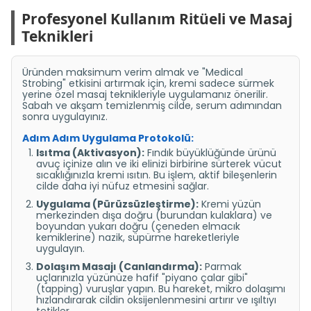
Profesyonel Kullanım Ritüeli ve Masaj
Teknikleri
Üründen maksimum verim almak ve "Medical
Strobing" etkisini artırmak için, kremi sadece sürmek
yerine özel masaj teknikleriyle uygulamanız önerilir.
Sabah ve akşam temizlenmiş cilde, serum adımından
sonra uygulayınız.
Adım Adım Uygulama Protokolü:
Isıtma (Aktivasyon):
Fındık büyüklüğünde ürünü
avuç içinize alın ve iki elinizi birbirine sürterek vücut
sıcaklığınızla kremi ısıtın. Bu işlem, aktif bileşenlerin
cilde daha iyi nüfuz etmesini sağlar.
Uygulama (Pürüzsüzleştirme):
Kremi yüzün
merkezinden dışa doğru (burundan kulaklara) ve
boyundan yukarı doğru (çeneden elmacık
kemiklerine) nazik, süpürme hareketleriyle
uygulayın.
Dolaşım Masajı (Canlandırma):
Parmak
uçlarınızla yüzünüze hafif "piyano çalar gibi"
(tapping) vuruşlar yapın. Bu hareket, mikro dolaşımı
hızlandırarak cildin oksijenlenmesini artırır ve ışıltıyı