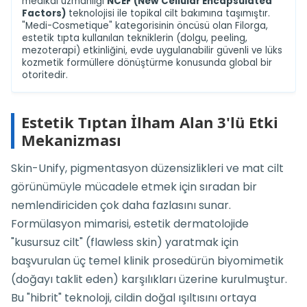
medikal uzmanlığı
NCEF (New Cellular Encapsulated
Factors)
teknolojisi ile topikal cilt bakımına taşımıştır.
"Medi-Cosmetique" kategorisinin öncüsü olan Filorga,
estetik tıpta kullanılan tekniklerin (dolgu, peeling,
mezoterapi) etkinliğini, evde uygulanabilir güvenli ve lüks
kozmetik formüllere dönüştürme konusunda global bir
otoritedir.
Estetik Tıptan İlham Alan 3'lü Etki
Mekanizması
Skin-Unify, pigmentasyon düzensizlikleri ve mat cilt
görünümüyle mücadele etmek için sıradan bir
nemlendiriciden çok daha fazlasını sunar.
Formülasyon mimarisi, estetik dermatolojide
"kusursuz cilt" (flawless skin) yaratmak için
başvurulan üç temel klinik prosedürün biyomimetik
(doğayı taklit eden) karşılıkları üzerine kurulmuştur.
Bu "hibrit" teknoloji, cildin doğal ışıltısını ortaya