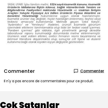
YASAL UYARI: İşbu tanıtım metni;
5324 sayılı Kozmetik Kanunu
,
Kozmetik
Ürünlerin İddialarına İlişkin Kılavuz
,
Sağlık Hizmetlerinde Tanıtım ve
Bilgilendirme Faaliyetleri Hakkında Yönetmelik
ve
Uzaktan İletişim
Araçları Yoluyla Piyasaya Arz Edilen Ürünlerin Piyasa Gözetimi ve
Denetimi Yönetmeliği
hükümlerine uygun olarak hazırlanmıştır.
Kozmetik ürünler ilaç değildir; hiçbir hastalığın önlenmesi, teşhisi veya
tedavisi amacıyla kullanılamaz. Metinde geçen "Leke Karşıtı",
"Aydınlatıcı" ve "Yenileyici" ifadeleri, ürünün kozmetik görünüm
üzerindeki etkilerini tanımlamakta olup tıbbi bir tedavi vaadi içermez.
"Paraben içermez" gibi iddialar, ilgili yönetmelik gereği akredite
laboratuvar raporu sunulmadığı durumlarda metne eklenmemiştir.
Ürünlerin vaat edilen etkileri, üretici firmanın resmi beyanlarına ve
bilimsel literatüre dayanmakta olup, sonuçlar cilt tipine ve düzenli
kullanıma bağlı olarak kişiden kişiye değişiklik gösterebilir.
Commenter
Commenter
Il n'y a pas encore de commentaires pour ce produit.
Çok Satanlar