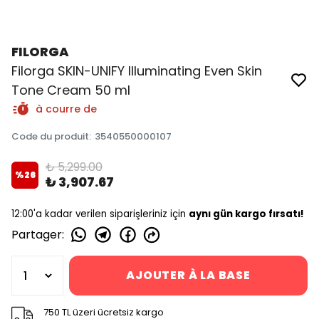
FILORGA
Filorga SKIN-UNIFY Illuminating Even Skin
Tone Cream 50 ml
à courre de
Code du produit
:
3540550000107
₺ 5,299.00
%
26
₺ 3,907.67
12:00'a kadar verilen siparişleriniz için
aynı gün kargo fırsatı!
Partager
:
AJOUTER À LA BASE
750 TL üzeri ücretsiz kargo