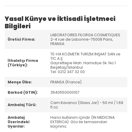
Yasal Künye ve İktisadi İşletmeci
Bilgileri
LABORATOIRES FILORGA COSMETIQUES
Üretici Firma:
2-4 rue de Lisbonne-75008 Paris,
FRANSA
TE-HA KOZMETİK TURİZM İNŞAAT SAN.ve
TİC.A.Ş
İthalatçı Firma
Gayrettepe Mah. Hamidiye Sk. No:1
(Türkiye):
Beşiktaş/İstanbul
Tel: 0212 347 32 00
Menşe Ülke:
FRANSA (France)
Barkod (GTIN):
3540550000107
Cam Kavanoz (Glass Jar) - 50 ml / 1.69
Ambalaj Türü:
fl.oz
Ambalaj
Harici kullanım içindir (IN MEDICINA
Üzerindeki
EXTERIOA). Göz ile temasından
Uyarılar:
kaçınınız.