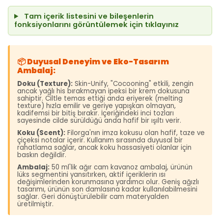
Tam içerik listesini ve bileşenlerin
fonksiyonlarını görüntülemek için tıklayınız
📦 Duyusal Deneyim ve Eko-Tasarım
Ambalaj:
Doku (Texture):
Skin-Unify, "Cocooning" etkili, zengin
ancak yağlı his bırakmayan ipeksi bir krem dokusuna
sahiptir. Ciltle temas ettiği anda eriyerek (melting
texture) hızla emilir ve geriye yapışkan olmayan,
kadifemsi bir bitiş bırakır. İçeriğindeki inci tozları
sayesinde cilde sürüldüğü anda hafif bir ışıltı verir.
Koku (Scent):
Filorga'nın imza kokusu olan hafif, taze ve
çiçeksi notalar içerir. Kullanım sırasında duyusal bir
rahatlama sağlar, ancak koku hassasiyeti olanlar için
baskın değildir.
Ambalaj:
50 ml'lik ağır cam kavanoz ambalaj, ürünün
lüks segmentini yansıtırken, aktif içeriklerin ısı
değişimlerinden korunmasına yardımcı olur. Geniş ağızlı
tasarımı, ürünün son damlasına kadar kullanılabilmesini
sağlar. Geri dönüştürülebilir cam materyalden
üretilmiştir.