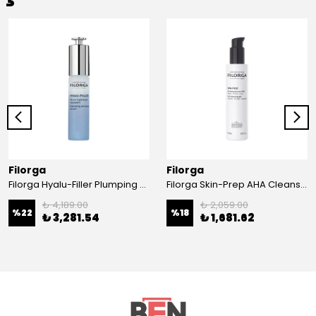
Filorga
Filorga
Filorga Hyalu-Filler Plumping Moisturizing Serum 30 ml
Filorga Skin-Prep AHA Cleansing Gel 150 ml
₺ 4,189.00
₺ 2,059.00
%
22
%
18
₺ 3,281.54
₺ 1,681.62