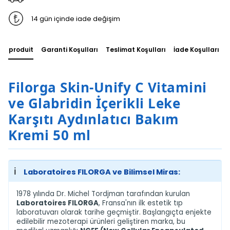
14 gün içinde iade değişim
du produit
Garanti Koşulları
Teslimat Koşulları
İade Koşulları
Filorga Skin-Unify C Vitamini
ve Glabridin İçerikli Leke
Karşıtı Aydınlatıcı Bakım
Kremi 50 ml
ℹ️
Laboratoires FILORGA ve Bilimsel Miras:
1978 yılında Dr. Michel Tordjman tarafından kurulan
Laboratoires FILORGA
, Fransa'nın ilk estetik tıp
laboratuvarı olarak tarihe geçmiştir. Başlangıçta enjekte
edilebilir mezoterapi ürünleri geliştiren marka, bu