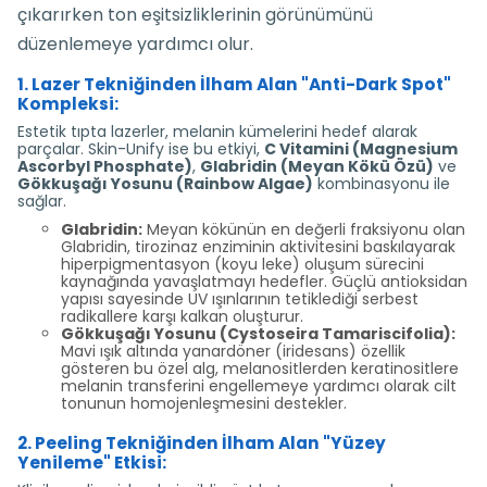
çıkarırken ton eşitsizliklerinin görünümünü
düzenlemeye yardımcı olur.
1. Lazer Tekniğinden İlham Alan "Anti-Dark Spot"
Kompleksi:
Estetik tıpta lazerler, melanin kümelerini hedef alarak
parçalar. Skin-Unify ise bu etkiyi,
C Vitamini (Magnesium
Ascorbyl Phosphate)
,
Glabridin (Meyan Kökü Özü)
ve
Gökkuşağı Yosunu (Rainbow Algae)
kombinasyonu ile
sağlar.
Glabridin:
Meyan kökünün en değerli fraksiyonu olan
Glabridin, tirozinaz enziminin aktivitesini baskılayarak
hiperpigmentasyon (koyu leke) oluşum sürecini
kaynağında yavaşlatmayı hedefler. Güçlü antioksidan
yapısı sayesinde UV ışınlarının tetiklediği serbest
radikallere karşı kalkan oluşturur.
Gökkuşağı Yosunu (Cystoseira Tamariscifolia):
Mavi ışık altında yanardöner (iridesans) özellik
gösteren bu özel alg, melanositlerden keratinositlere
melanin transferini engellemeye yardımcı olarak cilt
tonunun homojenleşmesini destekler.
2. Peeling Tekniğinden İlham Alan "Yüzey
Yenileme" Etkisi: