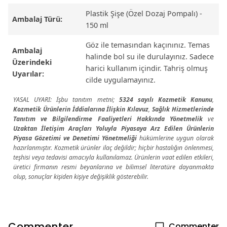
Plastik Şişe (Özel Dozaj Pompalı) -
Ambalaj Türü:
150 ml
Göz ile temasından kaçınınız. Temas
Ambalaj
halinde bol su ile durulayınız. Sadece
Üzerindeki
harici kullanım içindir. Tahriş olmuş
Uyarılar:
cilde uygulamayınız.
YASAL UYARI: İşbu tanıtım metni;
5324 sayılı Kozmetik Kanunu
,
Kozmetik Ürünlerin İddialarına İlişkin Kılavuz
,
Sağlık Hizmetlerinde
Tanıtım ve Bilgilendirme Faaliyetleri Hakkında Yönetmelik
ve
Uzaktan İletişim Araçları Yoluyla Piyasaya Arz Edilen Ürünlerin
Piyasa Gözetimi ve Denetimi Yönetmeliği
hükümlerine uygun olarak
hazırlanmıştır. Kozmetik ürünler ilaç değildir; hiçbir hastalığın önlenmesi,
teşhisi veya tedavisi amacıyla kullanılamaz. Ürünlerin vaat edilen etkileri,
üretici firmanın resmi beyanlarına ve bilimsel literatüre dayanmakta
olup, sonuçlar kişiden kişiye değişiklik gösterebilir.
Commenter
Commenter