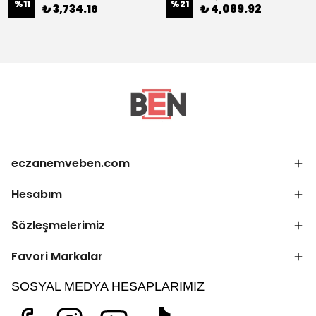
%
11
%
21
₺ 3,734.16
₺ 4,089.92
eczanemveben.com
Hesabım
Sözleşmelerimiz
Favori Markalar
SOSYAL MEDYA HESAPLARIMIZ