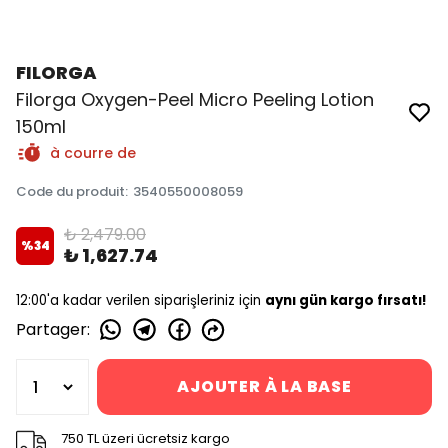
FILORGA
Filorga Oxygen-Peel Micro Peeling Lotion
150ml
à courre de
Code du produit
:
3540550008059
₺ 2,479.00
%
34
₺ 1,627.74
12:00'a kadar verilen siparişleriniz için
aynı gün kargo fırsatı!
Partager
:
AJOUTER À LA BASE
750 TL üzeri ücretsiz kargo