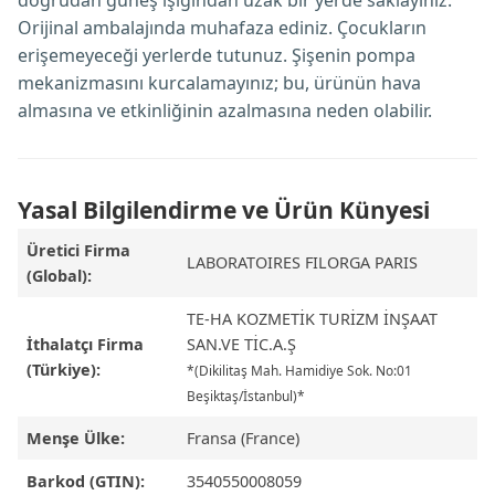
doğrudan güneş ışığından uzak bir yerde saklayınız.
Orijinal ambalajında muhafaza ediniz. Çocukların
erişemeyeceği yerlerde tutunuz. Şişenin pompa
mekanizmasını kurcalamayınız; bu, ürünün hava
almasına ve etkinliğinin azalmasına neden olabilir.
Yasal Bilgilendirme ve Ürün Künyesi
Üretici Firma
LABORATOIRES FILORGA PARIS
(Global):
TE-HA KOZMETİK TURİZM İNŞAAT
İthalatçı Firma
SAN.VE TİC.A.Ş
(Türkiye):
*(Dikilitaş Mah. Hamidiye Sok. No:01
Beşiktaş/İstanbul)*
Menşe Ülke:
Fransa (France)
Barkod (GTIN):
3540550008059