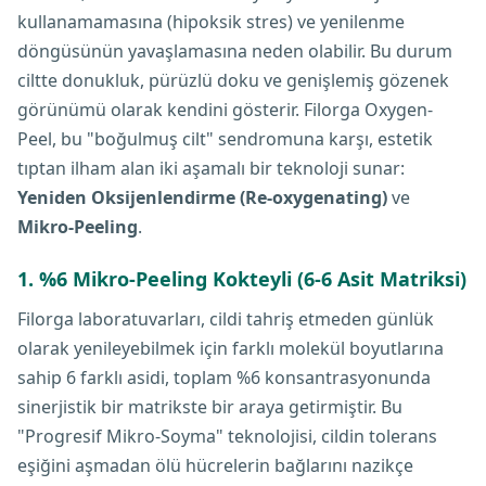
kullanamamasına (hipoksik stres) ve yenilenme
döngüsünün yavaşlamasına neden olabilir. Bu durum
ciltte donukluk, pürüzlü doku ve genişlemiş gözenek
görünümü olarak kendini gösterir. Filorga Oxygen-
Peel, bu "boğulmuş cilt" sendromuna karşı, estetik
tıptan ilham alan iki aşamalı bir teknoloji sunar:
Yeniden Oksijenlendirme (Re-oxygenating)
ve
Mikro-Peeling
.
1. %6 Mikro-Peeling Kokteyli (6-6 Asit Matriksi)
Filorga laboratuvarları, cildi tahriş etmeden günlük
olarak yenileyebilmek için farklı molekül boyutlarına
sahip 6 farklı asidi, toplam %6 konsantrasyonunda
sinerjistik bir matrikste bir araya getirmiştir. Bu
"Progresif Mikro-Soyma" teknolojisi, cildin tolerans
eşiğini aşmadan ölü hücrelerin bağlarını nazikçe