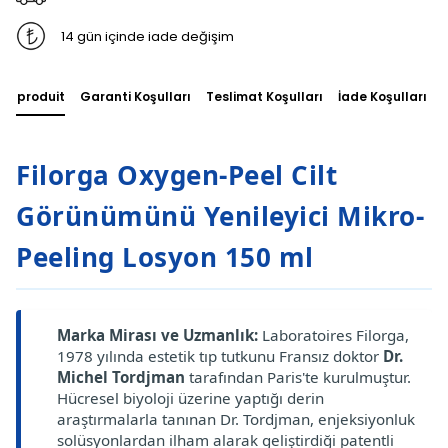
14 gün içinde iade değişim
du produit
Garanti Koşulları
Teslimat Koşulları
İade Koşulları
Filorga Oxygen-Peel Cilt
Görünümünü Yenileyici Mikro-
Peeling Losyon 150 ml
Marka Mirası ve Uzmanlık:
Laboratoires Filorga,
1978 yılında estetik tıp tutkunu Fransız doktor
Dr.
Michel Tordjman
tarafından Paris'te kurulmuştur.
Hücresel biyoloji üzerine yaptığı derin
araştırmalarla tanınan Dr. Tordjman, enjeksiyonluk
solüsyonlardan ilham alarak geliştirdiği patentli