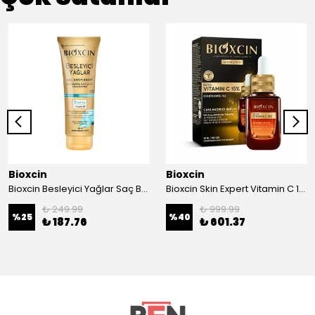
Bioxcin
Bioxcin
Bioxcin Besleyici Yağlar Saç Bakım Kremi (Kuru ve Yıpranmış Saçlar) 250 ml
Bioxcin Skin Expert Vitamin C 15% Canlandırıcı Serum 30 ml
₺ 249.99
₺ 999.99
%
25
%
40
₺ 187.76
₺ 601.37