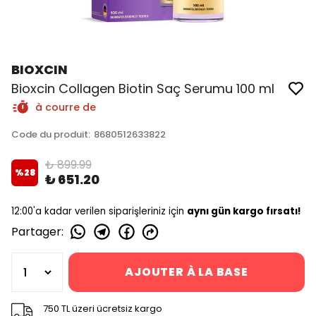
BIOXCIN
Bioxcin Collagen Biotin Saç Serumu 100 ml
à courre de
Code du produit
:
8680512633822
₺ 899.99
%
28
₺ 651.20
12:00'a kadar verilen siparişleriniz için
aynı gün kargo fırsatı!
Partager
:
AJOUTER À LA BASE
750 TL üzeri ücretsiz kargo