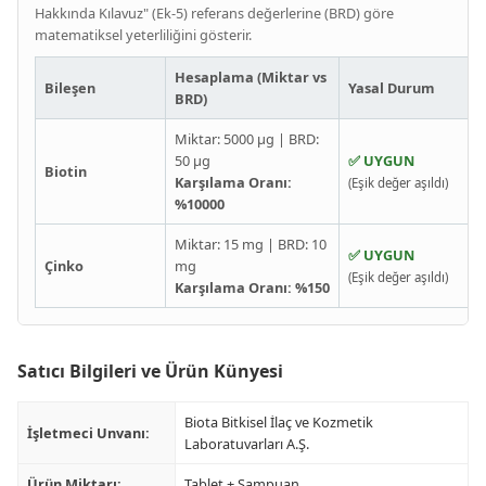
Hakkında Kılavuz" (Ek-5) referans değerlerine (BRD) göre
matematiksel yeterliliğini gösterir.
Hesaplama (Miktar vs
Bileşen
Yasal Durum
BRD)
Miktar: 5000 µg | BRD:
50 µg
✅ UYGUN
Biotin
Karşılama Oranı:
(Eşik değer aşıldı)
%10000
Miktar: 15 mg | BRD: 10
✅ UYGUN
Çinko
mg
(Eşik değer aşıldı)
Karşılama Oranı: %150
Satıcı Bilgileri ve Ürün Künyesi
Biota Bitkisel İlaç ve Kozmetik
İşletmeci Unvanı:
Laboratuvarları A.Ş.
Ürün Miktarı:
Tablet + Şampuan