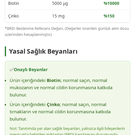
Biotin
5000 µg
%10000
Çinko
15 mg
%150
*BRD: Beslenme Referans Değeri. (Değerler önerilen günlük alım dozu
üzerinden hesaplanmıştır.)
Yasal Sağlık Beyanları
✅
Onaylı Beyanlar
Ürün içeriğindeki
Biotin
; normal saçın, normal
mukozanın ve normal cildin korunmasına katkıda
bulunur.
Ürün içeriğindeki
Çinko
; normal saçın, normal
tırnakların ve normal cildin korunmasına katkıda
bulunur.
Not: Tanıtımda yer alan sağlık beyanları, yalnızca ilgili bileşenlerin
mevzuatta belirtilen miktarları (BRD) karşılaması durumunda