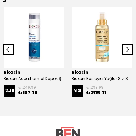
Bioxcin
Bioxcin
Bioxcin Aquathermal Kepek Şampuan 300 ml
Bioxcin Besleyici Yağlar Sıvı Saç Kremi 200 ml
₺ 249.99
₺ 299.99
%
25
%
31
₺ 187.76
₺ 205.71