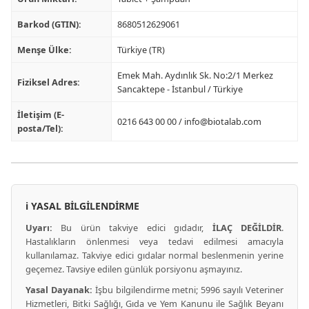
Barkod (GTIN):
8680512629061
Menşe Ülke:
Türkiye (TR)
Emek Mah. Aydınlık Sk. No:2/1 Merkez
Fiziksel Adres:
Sancaktepe - İstanbul / Türkiye
İletişim (E-
0216 643 00 00 /
info@biotalab.com
posta/Tel):
ℹ️ YASAL BİLGİLENDİRME
Uyarı:
Bu ürün takviye edici gıdadır,
İLAÇ DEĞİLDİR
.
Hastalıkların önlenmesi veya tedavi edilmesi amacıyla
kullanılamaz. Takviye edici gıdalar normal beslenmenin yerine
geçemez. Tavsiye edilen günlük porsiyonu aşmayınız.
Yasal Dayanak:
İşbu bilgilendirme metni; 5996 sayılı Veteriner
Hizmetleri, Bitki Sağlığı, Gıda ve Yem Kanunu ile Sağlık Beyanı