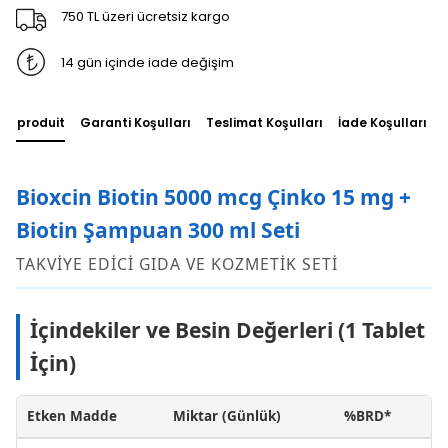
750 TL üzeri ücretsiz kargo
14 gün içinde iade değişim
du produit
Garanti Koşulları
Teslimat Koşulları
İade Koşulları
Bioxcin Biotin 5000 mcg Çinko 15 mg +
Biotin Şampuan 300 ml Seti
TAKVİYE EDİCİ GIDA VE KOZMETİK SETİ
İçindekiler ve Besin Değerleri (1 Tablet
İçin)
Etken Madde
Miktar (Günlük)
%BRD*