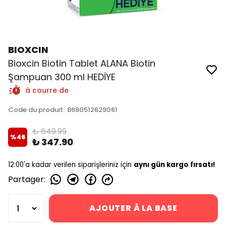
BIOXCIN
Bioxcin Biotin Tablet ALANA Biotin
Şampuan 300 ml HEDİYE
à courre de
Code du produit
:
8680512629061
₺ 649.99
%
46
₺ 347.90
12:00'a kadar verilen siparişleriniz için
aynı gün kargo fırsatı!
Partager
:
AJOUTER À LA BASE