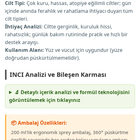
Cilt Tipi:
Çok kuru, hassas, atopiye eğilimli ciltler; gün
içinde anında ferahlık ve rahatlama ihtiyacı duyan tüm
cilt tipleri.
İhtiyaç Analizi:
Ciltte gerginlik, kuruluk hissi,
rahatsızlık; günlük bakım rutininde pratik ve hızlı bir
destek arayışı.
Kullanım Alanı:
Yüz ve vücut için uygundur (yüze
doğrudan püskürtülmemelidir).
INCI Analizi ve Bileşen Karması
🔬 Detaylı içerik analizi ve formül teknolojisini
görüntülemek için tıklayınız
📦 Ambalaj Özellikleri:
200 ml'lik ergonomik sprey ambalaj, 360° püskürtme
özelliği sayesinde her açıdan kolay uygulama imkanı