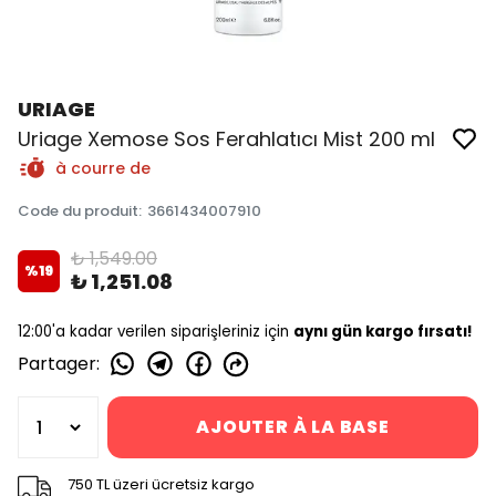
URIAGE
Uriage Xemose Sos Ferahlatıcı Mist 200 ml
à courre de
Code du produit
:
3661434007910
₺ 1,549.00
%
19
₺ 1,251.08
12:00'a kadar verilen siparişleriniz için
aynı gün kargo fırsatı!
Partager
:
AJOUTER À LA BASE
750 TL üzeri ücretsiz kargo