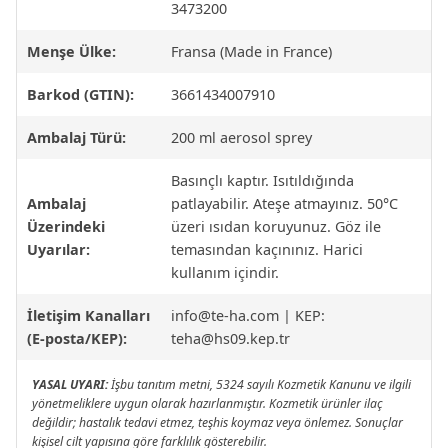
3473200
Menşe Ülke:
Fransa (Made in France)
Barkod (GTIN):
3661434007910
Ambalaj Türü:
200 ml aerosol sprey
Basınçlı kaptır. Isıtıldığında
Ambalaj
patlayabilir. Ateşe atmayınız. 50°C
Üzerindeki
üzeri ısıdan koruyunuz. Göz ile
Uyarılar:
temasından kaçınınız. Harici
kullanım içindir.
İletişim Kanalları
info@te-ha.com
| KEP:
(E-posta/KEP):
teha@hs09.kep.tr
YASAL UYARI:
İşbu tanıtım metni, 5324 sayılı Kozmetik Kanunu ve ilgili
yönetmeliklere uygun olarak hazırlanmıştır. Kozmetik ürünler ilaç
değildir; hastalık tedavi etmez, teşhis koymaz veya önlemez. Sonuçlar
kişisel cilt yapısına göre farklılık gösterebilir.