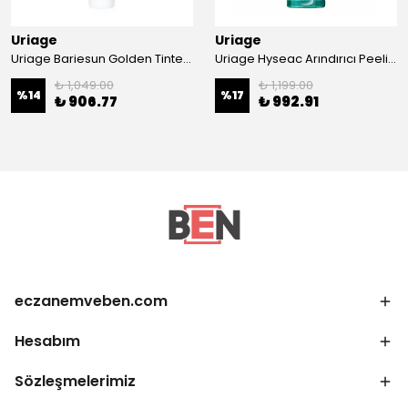
Uriage
Uriage
Uriage Bariesun Golden Tinted SPF50 Cream 50 ml
Uriage Hyseac Arındırıcı Peeling Maske 50 ml
₺ 1,049.00
₺ 1,199.00
%
14
%
17
₺ 906.77
₺ 992.91
eczanemveben.com
Hesabım
Sözleşmelerimiz