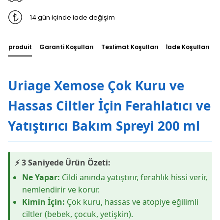
14 gün içinde iade değişim
du produit
Garanti Koşulları
Teslimat Koşulları
İade Koşulları
Uriage Xemose Çok Kuru ve
Hassas Ciltler İçin Ferahlatıcı ve
Yatıştırıcı Bakım Spreyi 200 ml
⚡ 3 Saniyede Ürün Özeti:
Ne Yapar:
Cildi anında yatıştırır, ferahlık hissi verir,
nemlendirir ve korur.
Kimin İçin:
Çok kuru, hassas ve atopiye eğilimli
ciltler (bebek, çocuk, yetişkin).