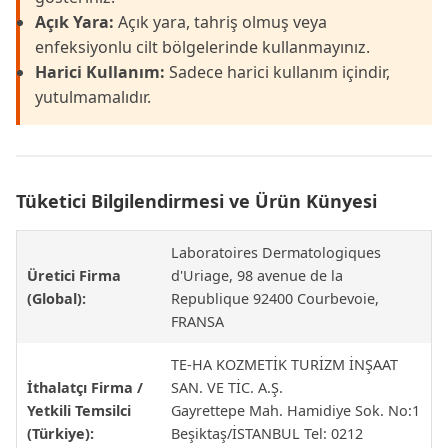
Açık Yara:
Açık yara, tahriş olmuş veya
enfeksiyonlu cilt bölgelerinde kullanmayınız.
Harici Kullanım:
Sadece harici kullanım içindir,
yutulmamalıdır.
Tüketici Bilgilendirmesi ve Ürün Künyesi
Laboratoires Dermatologiques
Üretici Firma
d'Uriage, 98 avenue de la
(Global):
Republique 92400 Courbevoie,
FRANSA
TE-HA KOZMETİK TURİZM İNŞAAT
İthalatçı Firma /
SAN. VE TİC. A.Ş.
Yetkili Temsilci
Gayrettepe Mah. Hamidiye Sok. No:1
(Türkiye):
Beşiktaş/İSTANBUL Tel: 0212