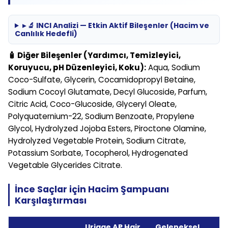
▸ 🔬 INCI Analizi — Etkin Aktif Bileşenler (Hacim ve
Canlılık Hedefli)
🧴 Diğer Bileşenler (Yardımcı, Temizleyici,
Koruyucu, pH Düzenleyici, Koku):
Aqua, Sodium
Coco-Sulfate, Glycerin, Cocamidopropyl Betaine,
Sodium Cocoyl Glutamate, Decyl Glucoside, Parfum,
Citric Acid, Coco-Glucoside, Glyceryl Oleate,
Polyquaternium-22, Sodium Benzoate, Propylene
Glycol, Hydrolyzed Jojoba Esters, Piroctone Olamine,
Hydrolyzed Vegetable Protein, Sodium Citrate,
Potassium Sorbate, Tocopherol, Hydrogenated
Vegetable Glycerides Citrate.
İnce Saçlar için Hacim Şampuanı
Karşılaştırması
Uriage AP Hair
Geleneksel