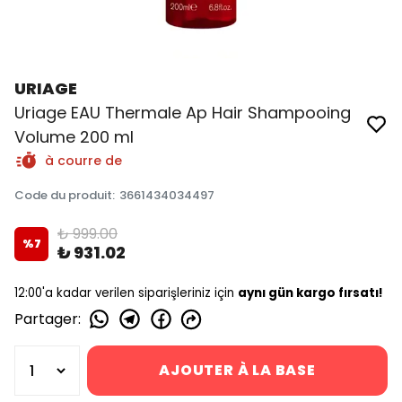
URIAGE
Uriage EAU Thermale Ap Hair Shampooing
Volume 200 ml
à courre de
Code du produit
:
3661434034497
₺ 999.00
%
7
₺ 931.02
12:00'a kadar verilen siparişleriniz için
aynı gün kargo fırsatı!
Partager
:
AJOUTER À LA BASE