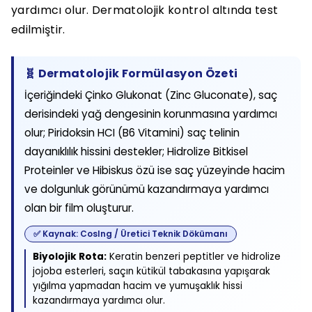
yardımcı olur. Dermatolojik kontrol altında test
edilmiştir.
🧬 Dermatolojik Formülasyon Özeti
İçeriğindeki Çinko Glukonat (Zinc Gluconate), saç
derisindeki yağ dengesinin korunmasına yardımcı
olur; Piridoksin HCI (B6 Vitamini) saç telinin
dayanıklılık hissini destekler; Hidrolize Bitkisel
Proteinler ve Hibiskus özü ise saç yüzeyinde hacim
ve dolgunluk görünümü kazandırmaya yardımcı
olan bir film oluşturur.
✅ Kaynak: CosIng / Üretici Teknik Dökümanı
Biyolojik Rota:
Keratin benzeri peptitler ve hidrolize
jojoba esterleri, saçın kütikül tabakasına yapışarak
yığılma yapmadan hacim ve yumuşaklık hissi
kazandırmaya yardımcı olur.