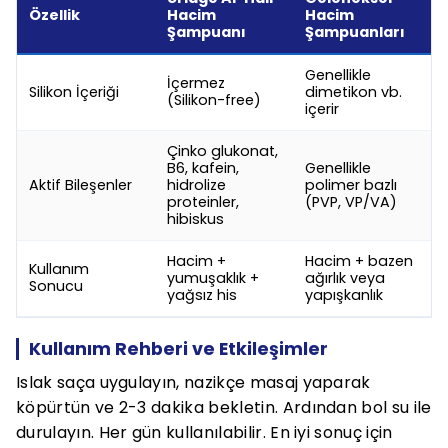
Özellik
Hacim
Hacim
Şampuanı
Şampuanları
Genellikle
İçermez
Silikon İçeriği
dimetikon vb.
(Silikon-free)
içerir
Çinko glukonat,
B6, kafein,
Genellikle
Aktif Bileşenler
hidrolize
polimer bazlı
proteinler,
(PVP, VP/VA)
hibiskus
Hacim +
Hacim + bazen
Kullanım
yumuşaklık +
ağırlık veya
Sonucu
yağsız his
yapışkanlık
Kullanım Rehberi ve Etkileşimler
Islak saça uygulayın, nazikçe masaj yaparak
köpürtün ve 2-3 dakika bekletin. Ardından bol su ile
durulayın. Her gün kullanılabilir. En iyi sonuç için