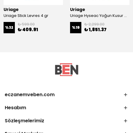
Uriage
Uriage
Uriage Stick Levres 4 gr
Uriage Hyseac Yoğun Kusur Giderici Konsantre Serum 30 ml
₺ 599.00
₺ 2,299.00
%
32
%
19
₺ 409.91
₺ 1,851.37
eczanemveben.com
Hesabım
Sözleşmelerimiz