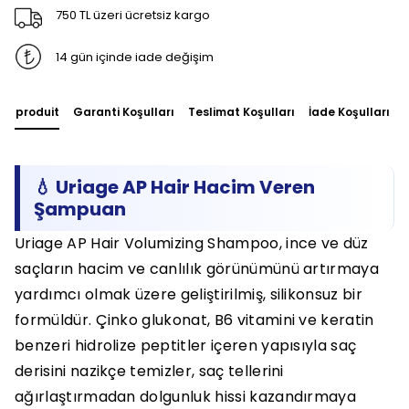
750 TL üzeri ücretsiz kargo
14 gün içinde iade değişim
du produit
Garanti Koşulları
Teslimat Koşulları
İade Koşulları
💧 Uriage AP Hair Hacim Veren
Şampuan
Uriage AP Hair Volumizing Shampoo, ince ve düz
saçların hacim ve canlılık görünümünü artırmaya
yardımcı olmak üzere geliştirilmiş, silikonsuz bir
formüldür. Çinko glukonat, B6 vitamini ve keratin
benzeri hidrolize peptitler içeren yapısıyla saç
derisini nazikçe temizler, saç tellerini
ağırlaştırmadan dolgunluk hissi kazandırmaya