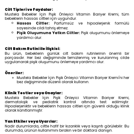
Cilt Tipleri ve Faydalar:
Mustela Bebekler İçin Pişik Önleyici Vitamin Bariyer Kremi, tüm
bebeklerin hassas ciltleri için uygundur.
Hassas Ciltler:
Parfümsüz ve hipoalerjenik formülü
sayesinde cildi tahriş etmez.
Pişik Oluşumuna Yatkın Ciltler:
Pişik oluşumunu önlemeye
yardımcı olur.
Cilt Bakım Rutini ile İlişkisi:
Bu ürün, bebeklerin günlük cilt bakım rutinlerinin önemli bir
parçasıdır. Her bez değişiminde temizlenmiş ve kurulanmış cilde
uygulanarak pişik oluşumunu önlemeye yardımcı olur.
Öneriler:
Mustela Bebekler İçin Pişik Önleyici Vitamin Bariyer Kremi'ni her
bez değişiminde düzenli olarak kullanın.
Klinik Testler veya Onaylar:
Mustela Bebekler İçin Pişik Önleyici Vitamin Bariyer Kremi,
dermatolojik ve pediatrik kontrol altında test edilmiştir.
Hipoalerjeniktir ve bebeklerin hassas ciltleri için güvenli olduğu klinik
olarak kanıtlanmıştır.
Yan Etkiler veya Uyarılar:
Nadir durumlarda, ciltte hafif bir kızarıklık veya kaşıntı görülebilir. Bu
durumda, ürünün kullanımını bırakın ve bir doktora danışın.