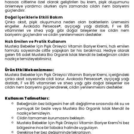
hassas ciltlerine özel olarak geliştirilen bu krem, pişik oluşumunu
önlemeye yardımcı olurken aynı zamanda cildin nem bariyerini
güçlendirir.
Doğal İçeriklerle Etkili Bakım
Çinko oksit, pişik oluşumuna neden olan bakterilerin üremesini
engeller. Avokado Perseose®, ayçiçeği yağı distilatı, F ve B5
vitaminleri ve shea yağı gibi doğal bileşenler ise cildin nem
bariyerini güçlendirir ve cildin yenilenmesini destekler.
Hızlı Emilen ve Pratik Kullanım
Mustela Bebekler İçin Pişik Önleyici Vitamin Bariyer Kremi, hızlı emilen
formülü sayesinde ciltte yapışkan bir his bırakmaz. Hediye olarak
gelen 56 adet Mustela Bio Organik Islak Mendil ile bebeğinizin cildini
nazikçe temizleyebilirsiniz.
Ürün Etki Mekanizması:
Mustela Bebekler İçin Pişik Önleyici Vitamin Bariyer Kremi, içeriğindeki
çinko oksit sayesinde cildi korur. Avokado Perseose®, ayçiçeği yağı
distilatı, F ve B5 vitaminleri ve shea yağı gibi doğal bileşenler ise
cildin nem bariyerini güçlendirerek, cildin yenilenmesini destekler.
Kullanım Talimatları:
Bebeğinizin bez bölgesini her alt değiştirme sırasında ılık su ve
yumuşak bir bezle veya Mustela Bio Organik Islak Mendil ile
nazikçe temizleyin.
Cildin tamamen kurumasını bekleyin.
Mustela Bebekler İçin Pişik Önleyici Vitamin Bariyer Kremi'ni bez
bölgesine ince bir tabaka halinde uygulayın.
Gerekirse her bez değişiminde tekrarlayın.