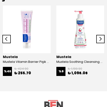
Mustela
Mustela
Mustela Vitamin Barrier Pişik Kremi 50ml
Mustela Soothing Cleansing Gel 300 ml - Saç ve Vücut Şampuanı
₺ 424.90
₺ 1,199.90
%
40
%
9
₺ 255.70
₺ 1,096.06