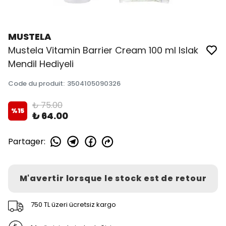
MUSTELA
Mustela Vitamin Barrier Cream 100 ml Islak
Mendil Hediyeli
Code du produit
:
3504105090326
₺ 75.00
%
15
₺ 64.00
Partager
:
M'avertir lorsque le stock est de retour
750 TL üzeri ücretsiz kargo