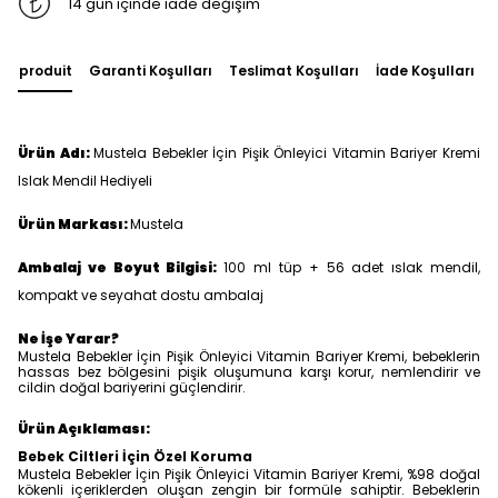
14 gün içinde iade değişim
du produit
Garanti Koşulları
Teslimat Koşulları
İade Koşulları
Ürün Adı:
Mustela Bebekler İçin Pişik Önleyici Vitamin Bariyer Kremi
Islak Mendil Hediyeli
Ürün Markası:
Mustela
Ambalaj ve Boyut Bilgisi:
100 ml tüp + 56 adet ıslak mendil,
kompakt ve seyahat dostu ambalaj
Ne İşe Yarar?
Mustela Bebekler İçin Pişik Önleyici Vitamin Bariyer Kremi, bebeklerin
hassas bez bölgesini pişik oluşumuna karşı korur, nemlendirir ve
cildin doğal bariyerini güçlendirir.
Ürün Açıklaması:
Bebek Ciltleri İçin Özel Koruma
Mustela Bebekler İçin Pişik Önleyici Vitamin Bariyer Kremi, %98 doğal
kökenli içeriklerden oluşan zengin bir formüle sahiptir. Bebeklerin