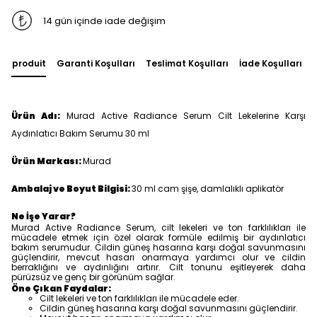
14 gün içinde iade değişim
du produit
Garanti Koşulları
Teslimat Koşulları
İade Koşulları
Ürün Adı:
Murad Active Radiance Serum Cilt Lekelerine Karşı
Aydınlatıcı Bakım Serumu 30 ml
Ürün Markası:
Murad
Ambalaj ve Boyut Bilgisi:
30 ml cam şişe, damlalıklı aplikatör
Ne İşe Yarar?
Murad Active Radiance Serum, cilt lekeleri ve ton farklılıkları ile
mücadele etmek için özel olarak formüle edilmiş bir aydınlatıcı
bakım serumudur. Cildin güneş hasarına karşı doğal savunmasını
güçlendirir, mevcut hasarı onarmaya yardımcı olur ve cildin
berraklığını ve aydınlığını artırır. Cilt tonunu eşitleyerek daha
pürüzsüz ve genç bir görünüm sağlar.
Öne Çıkan Faydalar:
Cilt lekeleri ve ton farklılıkları ile mücadele eder.
Cildin güneş hasarına karşı doğal savunmasını güçlendirir.