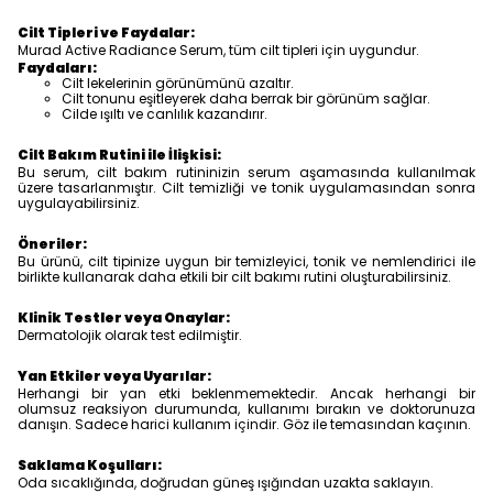
Cilt Tipleri ve Faydalar:
Murad Active Radiance Serum, tüm cilt tipleri için uygundur.
Faydaları:
Cilt lekelerinin görünümünü azaltır.
Cilt tonunu eşitleyerek daha berrak bir görünüm sağlar.
Cilde ışıltı ve canlılık kazandırır.
Cilt Bakım Rutini ile İlişkisi:
Bu serum, cilt bakım rutininizin serum aşamasında kullanılmak
üzere tasarlanmıştır. Cilt temizliği ve tonik uygulamasından sonra
uygulayabilirsiniz.
Öneriler:
Bu ürünü, cilt tipinize uygun bir temizleyici, tonik ve nemlendirici ile
birlikte kullanarak daha etkili bir cilt bakımı rutini oluşturabilirsiniz.
Klinik Testler veya Onaylar:
Dermatolojik olarak test edilmiştir.
Yan Etkiler veya Uyarılar:
Herhangi bir yan etki beklenmemektedir. Ancak herhangi bir
olumsuz reaksiyon durumunda, kullanımı bırakın ve doktorunuza
danışın. Sadece harici kullanım içindir. Göz ile temasından kaçının.
Saklama Koşulları:
Oda sıcaklığında, doğrudan güneş ışığından uzakta saklayın.