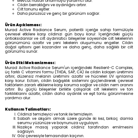
Mevcut hasarı onarmaya yardımcı olur.
Cildin berraklığını ve aydınlığını artırır.
Cilt tonunu eşitler.
Daha pürüzsüz ve genç bir görünüm sağlar.
Ürün Açıklaması:
Murad Active Radiance Serum, patentli içeriğe sahip formülüyle
çevresel etkilere karşı cildinizi gün boyu korur. İçeriğindeki güçlü
antioksidanlar ve cilt aydınlatıcı bileşenler sayesinde cilt lekelerinin
görünümünü azaltır ve yeni lekelerin oluşumunu engeller. Cildin
doğal ışıltısını geri kazandırır ve daha genç, daha sağlıklı bir cilt
görünümü sunar.
Ürün Etki Mekanizması:
Murad Active Radiance Serum'un içeriğindeki Resilient-C Complex,
üç farklı C vitamini formu (THDA, SAP, CA) ile cildin kolajen üretimini
artırır, düzensiz melanin üretimini azaltır ve hücreleri UV ışınlarına
karşı korur. Ectoin, cildin bağışıklık sistemini güçlendirerek çevresel
faktörlerin zararlı etkilerine karşı koruma sağlar ve cildin nem oranını
artırır. Bu güçlü bileşenler birlikte çalışarak cilt lekelerini ve ton
farklılıklarını azaltır, cildin daha aydınlık ve eşit tonlu görünmesine
yardımcı olur.
Kullanım Talimatları:
Cildinizi temizleyici ve tonik ile temizleyin.
Sabah ve akşam olmak üzere günde iki kez, birkaç damla
serumu yüzünüze ve boynunuza uygulayın.
Nazikçe masaj yaparak cildiniz tarafından emilmesini
sağlayın.
Göz çevresiyle temasından kaçının.