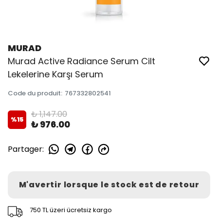
MURAD
Murad Active Radiance Serum Cilt
Lekelerine Karşı Serum
Code du produit
:
767332802541
₺ 1,147.00
%
15
₺ 976.00
Partager
:
M'avertir lorsque le stock est de retour
750 TL üzeri ücretsiz kargo