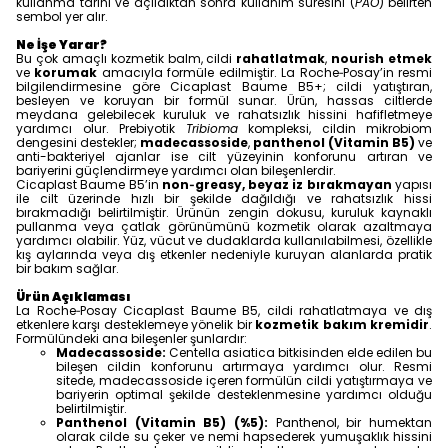
kullanma tarihi ve açıldıktan sonra kullanım süresini (
PAO
) belirten
sembol yer alır.
Ne İşe Yarar?
Bu çok amaçlı kozmetik balm, cildi
rahatlatmak
,
nourish etmek
ve
korumak
amacıyla formüle edilmiştir. La Roche‑Posay’in resmi
bilgilendirmesine göre Cicaplast Baume B5+; cildi yatıştıran,
besleyen ve koruyan bir formül sunar. Ürün, hassas ciltlerde
meydana gelebilecek kuruluk ve rahatsızlık hissini hafifletmeye
yardımcı olur. Prebiyotik
Tribioma
kompleksi, cildin mikrobiom
dengesini destekler;
madecassoside
,
panthenol (Vitamin B5)
ve
anti-bakteriyel ajanlar ise cilt yüzeyinin konforunu artıran ve
bariyerini güçlendirmeye yardımcı olan bileşenlerdir.
Cicaplast Baume B5’in
non‑greasy, beyaz iz bırakmayan
yapısı
ile cilt üzerinde hızlı bir şekilde dağıldığı ve rahatsızlık hissi
bırakmadığı belirtilmiştir. Ürünün zengin dokusu, kuruluk kaynaklı
pullanma veya çatlak görünümünü kozmetik olarak azaltmaya
yardımcı olabilir. Yüz, vücut ve dudaklarda kullanılabilmesi, özellikle
kış aylarında veya dış etkenler nedeniyle kuruyan alanlarda pratik
bir bakım sağlar.
Ürün Açıklaması
La Roche‑Posay Cicaplast Baume B5, cildi rahatlatmaya ve dış
etkenlere karşı desteklemeye yönelik bir
kozmetik bakım kremidir
.
Formülündeki ana bileşenler şunlardır:
Madecassoside:
Centella asiatica bitkisinden elde edilen bu
bileşen cildin konforunu artırmaya yardımcı olur. Resmi
sitede, madecassoside içeren formülün cildi yatıştırmaya ve
bariyerin optimal şekilde desteklenmesine yardımcı olduğu
belirtilmiştir.
Panthenol (Vitamin B5) (%5):
Panthenol, bir humektan
olarak cilde su çeker ve nemi hapsederek yumuşaklık hissini