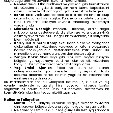
oluşturduğu sinerjiye dayanır. İşte ana mekanizmalar:
Nemlendirici Etki:
Panthenol ve glycerin gibi humektanlar
cilt yüzeyine su çekerek bariyerin nem tutma kapasitesini
artırır. Bu sayede cilt daha yumuşak ve esnek bir hale gelir.
Rahatlatıcı Etki:
Madecassoside bitki kökenli bir aktif olup
ciltte rahatlama hissi sağlar. Panthenol ile birlikte çalışarak
kuruluk ve hafif irritasyon kaynaklı rahatsızlığı azaltmaya
yardımcı olur.
Mikrobiom Desteği:
Prebiyotik Tribioma, cildin doğal
mikrobiomunu destekleyerek dış etkenlere karşı dayanıklılığı
artırmaya yardımcı olur. Dengeli bir mikrobiom, cilt bariyerinin
işlevini güçlendirir.
Koruyucu Mineral Kompleks:
Bakır, çinko ve manganez
glukonatları, cilt yüzeyinde koruyucu bir ortam oluşturarak
bariyer fonksiyonunun desteklenmesine katkı sunar. Bu
mineraller aynı zamanda antioksidan destek sağlar.
Zengin Doku:
Shea yağı gibi bitki bazlı yağlar kuruyan
bölgeleri yumuşatmaya yardımcı olur ve cilt yüzeyinde
koruyucu bir film bırakarak nemin kalıcılığını artırır.
Yağ Emici Ajanlar:
Silica ve aluminium starch
octenylsuccinate gibi bileşenler, cilt yüzeyindeki fazla
sebumu absorbe ederek balmın yağlı bir his bırakmadan
emilmesine yardımcı olur.
Bu mekanizmalar sonucu Cicaplast Baume B5, kuruluk ve dış
etkenler nedeniyle rahatsızlık hissi yaşayan ciltlerde konfor
sağlayan bir bakım sunar. Ürün, cilt bariyerini destekleyen bir
kozmetik ürün olup, tıbbi tedavi niteliği taşımaz.
Kullanım Talimatları
Miktar:
Ürünü ihtiyaç duyulan bölgeye yetecek miktarda
alın. Kuruyan bölgelerde daha yoğun uygulama yapılabilir.
Ne Zaman:
Temiz ve kuru cilde,
günde iki kez
uygulanması