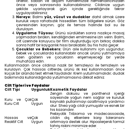
önerilir; sabah ve akşam rutinlerinizde nemlendiricinizden
önce veya sonrasında kullanabilirsiniz. Cildinize uygun
şekilde uyarlayarak gün içinde gerektiğinde tekrar
uygulayabilirsiniz.
Nereye:
Balmı
yüz, vücut ve dudaklar
dahil olmak üzere
kuruluk veya rahatsızlık hissedilen tüm bölgelere sürün. Göz
çevresinden kaçının; göz ile temas halinde bol su ile
durulayın.
Uygulama Tüyosu:
Ürünü sürdükten sonra nazikçe masaj
yapmadan bırakın; kendiliğinden emilmesine izin verin. Balm,
cilt üzerinde koruyucu bir film oluşturduğu için birkaç dakika
sonra hafif bir kayganlık hissi bırakabilir; bu his hızla geçer.
Çocuklar ve Bebekers:
Ürün aile kullanımı için uygundur;
bebek ve çocuklarda kullanılabilir ancak ürünü yutmamaya
özen gösterin ve çocukların erişemeyeceği bir yerde
muhafaza edin.
Kullanmadan önce cildinizi nazik bir temizleyici ile temizleyin ve
kurulayın. Çok hassas ciltlerde, ürünü ilk kez kullanmadan önce
küçük bir alanda test etmek faydalıdır. Krem yutulmamalıdır; dudak
bakımında kullanıldığında yutulmamasına dikkat ediniz.
Cilt Tipleri ve Faydalar
Cilt Tipi
Uygunluk
Kozmetik Faydalar
Zengin dokusu ve panthenol içeriği
sayesinde yoğun nem sağlar ve kuruluk
Kuru ve Çok
Çok
kaynaklı pullanmayı azaltmaya yardımcı
Kuru Cilt
Uygun
olur. Shea yağı cildi yumuşatır ve esnek bir
his kazandırır.
Prebiyotik Tribioma ve madecassoside,
Hassas ve
Çok
cildin dış etkenlere karşı toleransını
Reaktif Cilt
Uygun
artırmaya destek olur. Hipoalerjenik formül
tahriş riskini minimize eder.