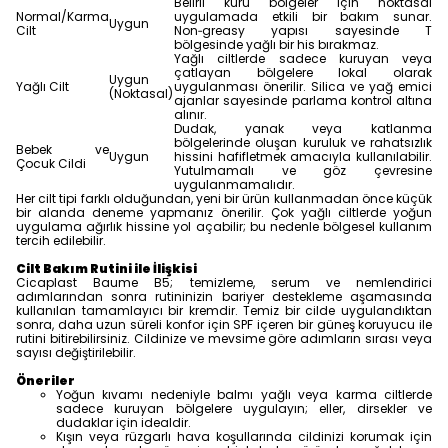
Belirli kuru bölgeler için noktasal
Normal/Karma
uygulamada etkili bir bakım sunar.
Uygun
Cilt
Non‑greasy yapısı sayesinde T
bölgesinde yağlı bir his bırakmaz.
Yağlı ciltlerde sadece kuruyan veya
çatlayan bölgelere lokal olarak
Uygun
Yağlı Cilt
uygulanması önerilir. Silica ve yağ emici
(Noktasal)
ajanlar sayesinde parlama kontrol altına
alınır.
Dudak, yanak veya katlanma
bölgelerinde oluşan kuruluk ve rahatsızlık
Bebek ve
Uygun
hissini hafifletmek amacıyla kullanılabilir.
Çocuk Cildi
Yutulmamalı ve göz çevresine
uygulanmamalıdır.
Her cilt tipi farklı olduğundan, yeni bir ürün kullanmadan önce küçük
bir alanda deneme yapmanız önerilir. Çok yağlı ciltlerde yoğun
uygulama ağırlık hissine yol açabilir; bu nedenle bölgesel kullanım
tercih edilebilir.
Cilt Bakım Rutini ile İlişkisi
Cicaplast Baume B5; temizleme, serum ve nemlendirici
adımlarından sonra rutininizin bariyer destekleme aşamasında
kullanılan tamamlayıcı bir kremdir. Temiz bir cilde uygulandıktan
sonra, daha uzun süreli konfor için SPF içeren bir güneş koruyucu ile
rutini bitirebilirsiniz. Cildinize ve mevsime göre adımların sırası veya
sayısı değiştirilebilir.
Öneriler
Yoğun kıvamı nedeniyle balmı yağlı veya karma ciltlerde
sadece kuruyan bölgelere uygulayın; eller, dirsekler ve
dudaklar için idealdir.
Kışın veya rüzgarlı hava koşullarında cildinizi korumak için