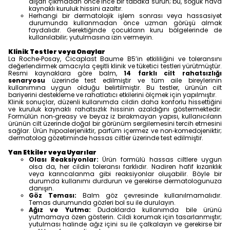
dışarı çıkmadan önce ince bir tabaka sürün; bu, soğuk hava
kaynaklı kuruluk hissini azaltır.
Herhangi bir dermatolojik işlem sonrası veya hassasiyet
durumunda kullanmadan önce uzman görüşü almak
faydalıdır. Gerektiğinde çocukların kuru bölgelerinde de
kullanılabilir; yutulmasına izin vermeyin.
Klinik Testler veya Onaylar
La Roche‑Posay, Cicaplast Baume B5’in etkililiğini ve toleransını
değerlendirmek amacıyla çeşitli klinik ve tüketici testleri yürütmüştür.
Resmi kaynaklara göre balm,
14 farklı cilt rahatsızlığı
senaryosu
üzerinde test edilmiştir ve tüm aile bireylerinin
kullanımına uygun olduğu belirtilmiştir. Bu testler, ürünün cilt
bariyerini destekleme ve rahatlatıcı etkilerini ölçmek için yapılmıştır.
Klinik sonuçlar, düzenli kullanımda cildin daha konforlu hissettiğini
ve kuruluk kaynaklı rahatsızlık hissinin azaldığını göstermektedir.
Formülün non‑greasy ve beyaz iz bırakmayan yapısı, kullanıcıların
ürünün cilt üzerinde doğal bir görünüm sergilemesini tercih etmesini
sağlar. Ürün hipoalerjeniktir, parfüm içermez ve non‑komedojeniktir;
dermatolog gözetiminde hassas ciltler üzerinde test edilmiştir.
Yan Etkiler veya Uyarılar
Olası Reaksiyonlar:
Ürün formülü hassas ciltlere uygun
olsa da, her cildin toleransı farklıdır. Nadiren hafif kızarıklık
veya karıncalanma gibi reaksiyonlar oluşabilir. Böyle bir
durumda kullanımı durdurun ve gerekirse dermatologunuza
danışın.
Göz Teması:
Balm göz çevresinde kullanılmamalıdır.
Temas durumunda gözleri bol su ile durulayın.
Ağız ve Yutma:
Dudaklarda kullanımda bile ürünü
yutmamaya özen gösterin. Cildi korumak için tasarlanmıştır;
yutulması halinde ağız içini su ile çalkalayın ve gerekirse bir