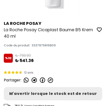
LA ROCHE POSAY
La Roche Posay Cicaplast Baume B5 Krem
40 ml
Code du produit
:
3337875816809
₺ 799.90
%
32
₺ 541.36
12 avis
Partager
:
M'avertir lorsque le stock est de retour
750 TL üzeri ücretsiz kargo