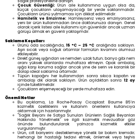
sağlık profesyoneline danışın.
Çocuk Güvenliği:
Ürün aile kullanımına uygun olsa da,
küçük çocukların ulaşamayacağı bir yerde saklanmalıdır.
Çocukların ürünü yutmaması için dikkat edilmelidir.
Hamilelik ve Emzirme:
Hamileyseniz veya emziriyorsanız,
yeni bir ürün kullanmadan önce doktorunuza danışın. Genel
olarak içerik listesi aile kullanımı için güvenlidir ancak uzman
görüşü almak en güvenli yaklaşımdır.
Saklama Koşulları
Ürünü oda sıcaklığında,
15 °C – 25 °C
aralığında saklayın.
Aşırı sıcak veya soğuk ortamlar formülün kıvamını olumsuz
etkileyebilir.
Direkt güneş ışığından ve nemden uzak tutun; banyo gibi nem
oranı yüksek alanlarda muhafaza etmeyin. Opak ambalaj,
ışığa karşı koruma sağlar ancak yine de serin ve karanlık bir
dolap ideal saklama ortamıdır.
Tüpün kapağını her kullanımdan sonra sıkıca kapatın ve
ambalajı dik olarak saklayın. Ürün açıldıktan sonra
12 ay
içinde tüketilmelidir.
Çocukların erişemeyeceği bir yerde muhafaza edin.
Önemli Notlar
Bu açıklama, La Roche‑Posay Cicaplast Baume B5’in
kozmetik özelliklerini ve kullanım önerilerini kullanıcıya
aktarmak için hazırlanmıştır.
"Sağlık Beyanı ile Satışa Sunulan Ürünlerin Sağlık Beyanları
Hakkında Yönetmelik" ve ilgili kozmetik mevzuatlar göz
önünde bulundurularak yalnızca kozmetik etkiler
vurgulanmıştır.
Ürün, cilt bariyerini desteklemeye yönelik bir bakım kremidir;
herhangi bir hastalığı tedavi etmek, önlemek veya teşhis