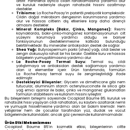
artırır. Panthenol ayrıca cildin rahatlamasına yardımcı olur
ve kuruluk nedeniyle oluşan rahatsızlık hissini azaltmayı
destekler.
Tribioma:
La Roche‑Posay’in patentli
prebiyotik
kompleksidir.
Cildin doğal mikrobiom dengesinin korunmasına yardımcı
olur ve hassas ciltlerin dış etkenlere karşı daha dirençli
olmasını destekler.
Mineral Kompleks (Bakır, Çinko, Manganez):
Resmi
kaynaklarda, bakır‑çinko‑manganez kombinasyonunun cilt
yüzeyini korumaya yardımcı olduğu ve bariyer
fonksiyonunun desteklenmesine katkıda bulunduğu
belirtilmektedir. Bu mineraller antioksidan destek de sağlar.
Shea Yağı:
Butyrospermum parkii (shea) yağı, cildi besler ve
zengin dokusuyla rahat bir his bırakır. Özellikle kuru ve hassas
bölgelerin yumuşatılmasına yardımcı olur.
La Roche‑Posay Termal Suyu:
Termal su, cildi
yatıştırmaya ve antioksidan destek sağlamaya yardımcı
olan iz elementler içerir. Ürün tanıtımında, formülün
La Roche‑Posay termal suyu ile zenginleştirildiği ifade
edilmiştir.
Destekleyici Bileşenler:
Glycerin ve dimethicone gibi nem
tutucular, aluminium starch octenylsuccinate ile silica gibi
yağ emici ajanlar ile bakır, çinko ve manganez glukonatları
formülün stabilitesini ve kullanım hissini iyileştirir.
Bu bileşenlerin birleşimi sayesinde Cicaplast Baume B5; kuruluk ve
rahatsızlık hissi yaşayan cildi rahatlatan, su kaybını azaltarak nemli
ve yumuşak hissetmesine yardımcı olan bir bakım kremidir. Hem
yetişkinler hem de çocuklar tarafından yüz, dudak ve vücut
bölgelerinde kullanılabilir; ancak göz çevresinde kullanılmamalıdır.
Ürün Etki Mekanizması
Cicaplast Baume B5’in kozmetik etkisi, bileşenlerinin ciltte