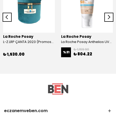
La Roche Posay
La Roche Posay
L-Z.LRP ÇANTA 2023 (Promosyon Ürünü)
La Roche Posay Anthelios UVMune SPF50+ Güneş Kremi 50 ml | Renkli
₺ 1,169.90
%
31
₺ 804.22
₺ 1,530.00
eczanemveben.com