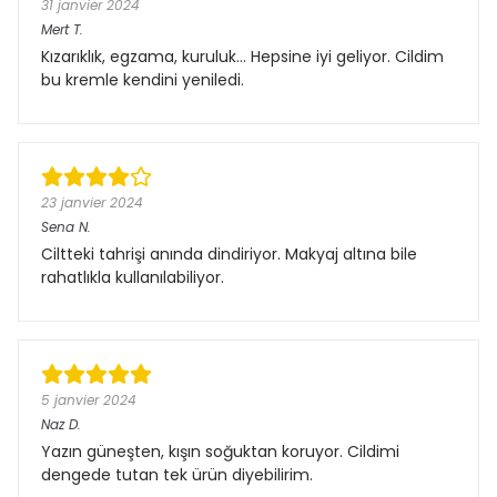
31 janvier 2024
Mert
T.
Kızarıklık, egzama, kuruluk… Hepsine iyi geliyor. Cildim
bu kremle kendini yeniledi.
23 janvier 2024
Sena
N.
Ciltteki tahrişi anında dindiriyor. Makyaj altına bile
rahatlıkla kullanılabiliyor.
5 janvier 2024
Naz
D.
Yazın güneşten, kışın soğuktan koruyor. Cildimi
dengede tutan tek ürün diyebilirim.