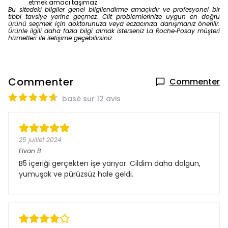
etmek amacı taşımaz.
Bu sitedeki bilgiler genel bilgilendirme amaçlıdır ve profesyonel bir
tıbbi tavsiye yerine geçmez. Cilt problemlerinize uygun en doğru
ürünü seçmek için doktorunuza veya eczacınıza danışmanız önerilir.
Ürünle ilgili daha fazla bilgi almak isterseniz La Roche‑Posay müşteri
hizmetleri ile iletişime geçebilirsiniz.
Commenter
Commenter
basé sur 12 avis
25 juillet 2024
Elvan
B.
B5 içeriği gerçekten işe yarıyor. Cildim daha dolgun,
yumuşak ve pürüzsüz hale geldi.