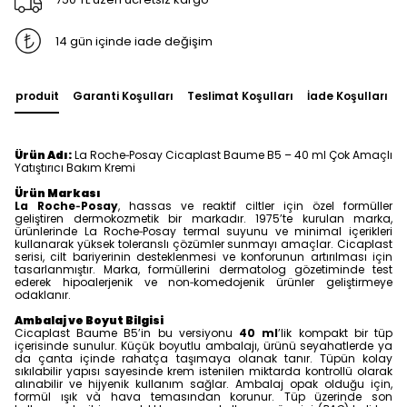
14 gün içinde iade değişim
du produit
Garanti Koşulları
Teslimat Koşulları
İade Koşulları
Ürün Adı:
La Roche‑Posay Cicaplast Baume B5 – 40 ml Çok Amaçlı
Yatıştırıcı Bakım Kremi
Ürün Markası
La Roche‑Posay
, hassas ve reaktif ciltler için özel formüller
geliştiren dermokozmetik bir markadır. 1975’te kurulan marka,
ürünlerinde La Roche‑Posay termal suyunu ve minimal içerikleri
kullanarak yüksek toleranslı çözümler sunmayı amaçlar. Cicaplast
serisi, cilt bariyerinin desteklenmesi ve konforunun artırılması için
tasarlanmıştır. Marka, formüllerini dermatolog gözetiminde test
ederek hipoalerjenik ve non‑komedojenik ürünler geliştirmeye
odaklanır.
Ambalaj ve Boyut Bilgisi
Cicaplast Baume B5’in bu versiyonu
40 ml
’lik kompakt bir tüp
içerisinde sunulur. Küçük boyutlu ambalajı, ürünü seyahatlerde ya
da çanta içinde rahatça taşımaya olanak tanır. Tüpün kolay
sıkılabilir yapısı sayesinde krem istenilen miktarda kontrollü olarak
alınabilir ve hijyenik kullanım sağlar. Ambalaj opak olduğu için,
formül ışık và hava temasından korunur. Tüp üzerinde son