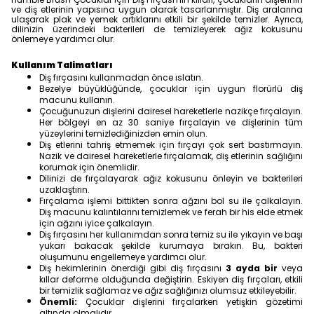
ve diş etlerinin yapısına uygun olarak tasarlanmıştır. Diş aralarına
ulaşarak plak ve yemek artıklarını etkili bir şekilde temizler. Ayrıca,
dilinizin üzerindeki bakterileri de temizleyerek ağız kokusunu
önlemeye yardımcı olur.
Kullanım Talimatları
Diş fırçasını kullanmadan önce ıslatın.
Bezelye büyüklüğünde, çocuklar için uygun florürlü diş
macunu kullanın.
Çocuğunuzun dişlerini dairesel hareketlerle nazikçe fırçalayın.
Her bölgeyi en az 30 saniye fırçalayın ve dişlerinin tüm
yüzeylerini temizlediğinizden emin olun.
Diş etlerini tahriş etmemek için fırçayı çok sert bastırmayın.
Nazik ve dairesel hareketlerle fırçalamak, diş etlerinin sağlığını
korumak için önemlidir.
Dilinizi de fırçalayarak ağız kokusunu önleyin ve bakterileri
uzaklaştırın.
Fırçalama işlemi bittikten sonra ağzını bol su ile çalkalayın.
Diş macunu kalıntılarını temizlemek ve ferah bir his elde etmek
için ağzını iyice çalkalayın.
Diş fırçasını her kullanımdan sonra temiz su ile yıkayın ve başı
yukarı bakacak şekilde kurumaya bırakın. Bu, bakteri
oluşumunu engellemeye yardımcı olur.
Diş hekimlerinin önerdiği gibi diş fırçasını
3 ayda bir
veya
kıllar deforme olduğunda değiştirin. Eskiyen diş fırçaları, etkili
bir temizlik sağlamaz ve ağız sağlığınızı olumsuz etkileyebilir.
Önemli:
Çocuklar dişlerini fırçalarken yetişkin gözetimi
altında olmalıdır.