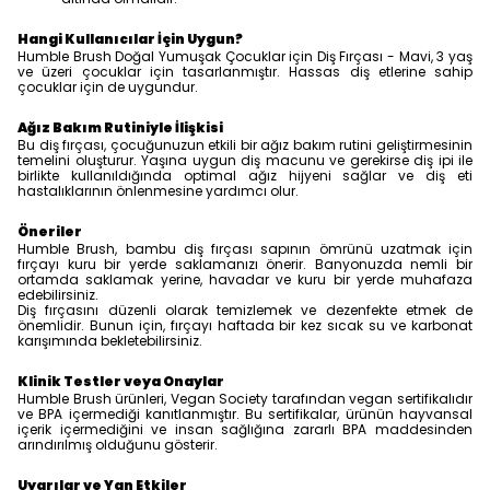
Hangi Kullanıcılar İçin Uygun?
Humble Brush Doğal Yumuşak Çocuklar için Diş Fırçası - Mavi, 3 yaş
ve üzeri çocuklar için tasarlanmıştır. Hassas diş etlerine sahip
çocuklar için de uygundur.
Ağız Bakım Rutiniyle İlişkisi
Bu diş fırçası, çocuğunuzun etkili bir ağız bakım rutini geliştirmesinin
temelini oluşturur. Yaşına uygun diş macunu ve gerekirse diş ipi ile
birlikte kullanıldığında optimal ağız hijyeni sağlar ve diş eti
hastalıklarının önlenmesine yardımcı olur.
Öneriler
Humble Brush, bambu diş fırçası sapının ömrünü uzatmak için
fırçayı kuru bir yerde saklamanızı önerir. Banyonuzda nemli bir
ortamda saklamak yerine, havadar ve kuru bir yerde muhafaza
edebilirsiniz.
Diş fırçasını düzenli olarak temizlemek ve dezenfekte etmek de
önemlidir. Bunun için, fırçayı haftada bir kez sıcak su ve karbonat
karışımında bekletebilirsiniz.
Klinik Testler veya Onaylar
Humble Brush ürünleri, Vegan Society tarafından vegan sertifikalıdır
ve BPA içermediği kanıtlanmıştır. Bu sertifikalar, ürünün hayvansal
içerik içermediğini ve insan sağlığına zararlı BPA maddesinden
arındırılmış olduğunu gösterir.
Uyarılar ve Yan Etkiler