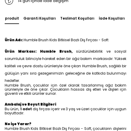
14 gün içinde iade değişim
du produit
Garanti Koşulları
Teslimat Koşulları
İade Koşulları
Ürün Adı:
Humble Brush Kids Bitkisel Bazlı Diş Fırçası - Soft
Ürün Markası:
Humble Brush
,
sürdürülebilirlik ve sosyal
sorumluluk bilinciyle hareket eden bir ağız bakım markasıdır. Yüksek
kaliteli ve çevre dostu ürünleriyle öne çıkan Humble Brush, sağlıklı bir
gülüşün yanı sıra gezegenimizin geleceğine de katkıda bulunmayı
hedefler.
Humble Brush, çocuklar için özel olarak tasarlanmış ağız bakım
ürünleriyle de öne çıkar. Çocukların hassas diş etleri ve dişleri için
güvenli ve etkili ürünler sunar.
Ambalaj ve Boyut Bilgileri
Bu ürün,
1 adet
diş fırçası içerir ve 3 yaş ve üzeri çocuklar için uygun
boyuttadır.
Ne İşe Yarar?
Humble Brush Kids Bitkisel Bazlı Diş Fırçası - Soft, çocukların dişlerini