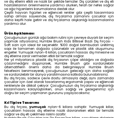
ve diş etlerini etkili ve nazik bir şekilde temizler. Diş çürükleri ve diş eti
hastalıklarının önlenmesine yardımcı olurken, ferah bir nefes sağlar
ve ağız hijyenlerini korumalarına destek olur.
Çeşitli hayvan figürleri ve eğlenceli renkler gibi çeşitli tasarımlara
sahip olması sayesinde, diş fırçalama zamanını çocuklar için
daha keyifli hale getirir ve diş fırçalama alışkanlığı kazanmalarına
yardımcı olur.
Ürün Açıklaması
Çocuğunuzun günlük ağız bakım rutini için çevreye duyarlı bir seçim
yapmak istiyorsanız, Humble Brush Kids Bitkisel Bazlı Diş Fırçası -
Soft sizin için ideal bir seçenektir. %100 doğal bambudan üretilmiş
sapı ile tamamen doğada çözünebilir ve plastik atık oluşumunu
engeller. Yumuşak nylon-6 kılları, çocukların hassas diş minesine ve
diş etlerine zarar vermeden etkili bir temizlik sağlar.
Her yıl milyarlarca plastik diş fırçasının çöpe atıldığını ve doğada
çözünmediğini düşünürsek, Humble Brush gibi sürdürülebilir
alternatiflerin önemi daha da belirginleşiyor. Humble Brush
felsefesini benimseyerek, çocuğunuzun geleceği için daha sağlıklı
ve sürdürülebilir bir dünya yaratılmasına katkıda bulunabilirsiniz.
Bu diş fırçası, sadece çevre dostu olmasıyla değil, aynı zamanda
çocuklar için özel olarak tasarlanmış ergonomik yapısı ve eğlenceli
renkleriyle de dikkat çekiyor. Çocuğunuzun diş fırçalama alışkanlığı
kazanmasını kolaylaştırırken, onun sağlığı ve gezegenimiz için
doğru bir seçim yapmanın gururunu yaşayacaksınız.
Kıl Tipi ve Tasarımı
Bu diş fırçası,
yumuşak
nylon-6 kıllara sahiptir. Yumuşak kıllar,
çocukların hassas diş etlerine nazik davranırken etkili bir temizlik
sağlar ve diş eti çekilmesi riskini azaltır.
Humble Brush Çocuklar için Diş Fırçası'nın kılları, çocukların dişlerinin