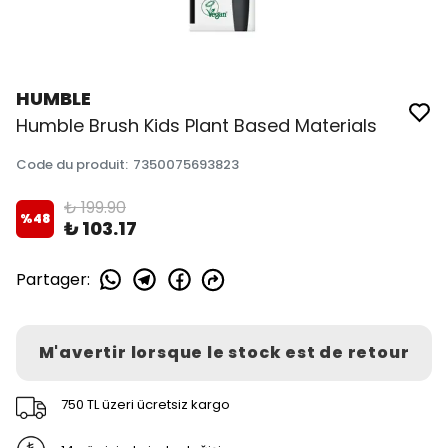
HUMBLE
Humble Brush Kids Plant Based Materials
Code du produit
:
7350075693823
₺ 199.90
%
48
₺ 103.17
Partager
:
M'avertir lorsque le stock est de retour
750 TL üzeri ücretsiz kargo