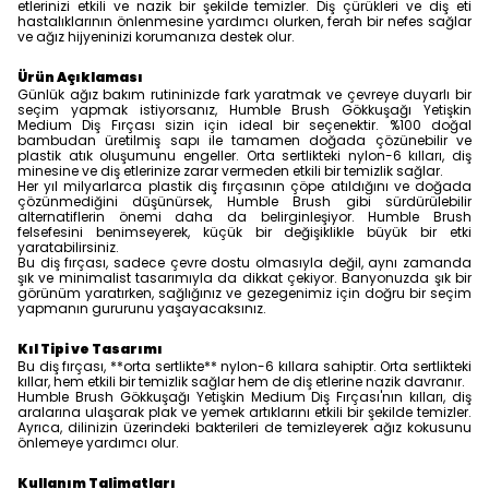
etlerinizi etkili ve nazik bir şekilde temizler. Diş çürükleri ve diş eti
hastalıklarının önlenmesine yardımcı olurken, ferah bir nefes sağlar
ve ağız hijyeninizi korumanıza destek olur.
Ürün Açıklaması
Günlük ağız bakım rutininizde fark yaratmak ve çevreye duyarlı bir
seçim yapmak istiyorsanız, Humble Brush Gökkuşağı Yetişkin
Medium Diş Fırçası sizin için ideal bir seçenektir. %100 doğal
bambudan üretilmiş sapı ile tamamen doğada çözünebilir ve
plastik atık oluşumunu engeller. Orta sertlikteki nylon-6 kılları, diş
minesine ve diş etlerinize zarar vermeden etkili bir temizlik sağlar.
Her yıl milyarlarca plastik diş fırçasının çöpe atıldığını ve doğada
çözünmediğini düşünürsek, Humble Brush gibi sürdürülebilir
alternatiflerin önemi daha da belirginleşiyor. Humble Brush
felsefesini benimseyerek, küçük bir değişiklikle büyük bir etki
yaratabilirsiniz.
Bu diş fırçası, sadece çevre dostu olmasıyla değil, aynı zamanda
şık ve minimalist tasarımıyla da dikkat çekiyor. Banyonuzda şık bir
görünüm yaratırken, sağlığınız ve gezegenimiz için doğru bir seçim
yapmanın gururunu yaşayacaksınız.
Kıl Tipi ve Tasarımı
Bu diş fırçası, **orta sertlikte** nylon-6 kıllara sahiptir. Orta sertlikteki
kıllar, hem etkili bir temizlik sağlar hem de diş etlerine nazik davranır.
Humble Brush Gökkuşağı Yetişkin Medium Diş Fırçası'nın kılları, diş
aralarına ulaşarak plak ve yemek artıklarını etkili bir şekilde temizler.
Ayrıca, dilinizin üzerindeki bakterileri de temizleyerek ağız kokusunu
önlemeye yardımcı olur.
Kullanım Talimatları