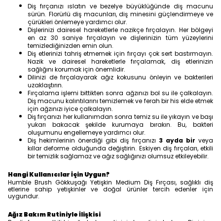
Diş fırçanızı ıslatın ve bezelye büyüklüğünde diş macunu
sürün. Florürlü diş macunları, diş minesini güçlendirmeye ve
çürükleri önlemeye yardımcı olur.
Dişlerinizi dairesel hareketlerle nazikçe fırçalayın. Her bölgeyi
en az 30 saniye fırçalayın ve dişlerinizin tüm yüzeylerini
temizlediğinizden emin olun.
Diş etlerinizi tahriş etmemek için fırçayı çok sert bastırmayın.
Nazik ve dairesel hareketlerle fırçalamak, diş etlerinizin
sağlığını korumak için önemlidir.
Dilinizi de fırçalayarak ağız kokusunu önleyin ve bakterileri
uzaklaştırın.
Fırçalama işlemi bittikten sonra ağzınızı bol su ile çalkalayın.
Diş macunu kalıntılarını temizlemek ve ferah bir his elde etmek
için ağzınızı iyice çalkalayın.
Diş fırçanızı her kullanımdan sonra temiz su ile yıkayın ve başı
yukarı bakacak şekilde kurumaya bırakın. Bu, bakteri
oluşumunu engellemeye yardımcı olur.
Diş hekimlerinin önerdiği gibi diş fırçanızı
3 ayda bir
veya
kıllar deforme olduğunda değiştirin. Eskiyen diş fırçaları, etkili
bir temizlik sağlamaz ve ağız sağlığınızı olumsuz etkileyebilir.
Hangi Kullanıcılar İçin Uygun?
Humble Brush Gökkuşağı Yetişkin Medium Diş Fırçası, sağlıklı diş
etlerine sahip yetişkinler ve doğal ürünler tercih edenler için
uygundur.
Ağız Bakım Rutiniyle İlişkisi