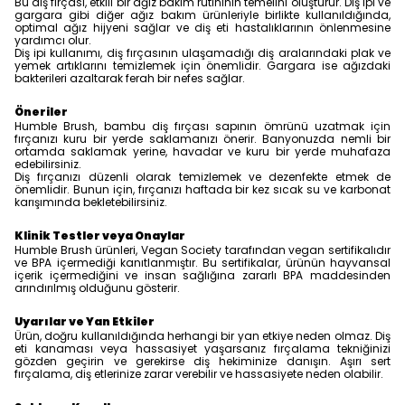
Bu diş fırçası, etkili bir ağız bakım rutininin temelini oluşturur. Diş ipi ve
gargara gibi diğer ağız bakım ürünleriyle birlikte kullanıldığında,
optimal ağız hijyeni sağlar ve diş eti hastalıklarının önlenmesine
yardımcı olur.
Diş ipi kullanımı, diş fırçasının ulaşamadığı diş aralarındaki plak ve
yemek artıklarını temizlemek için önemlidir. Gargara ise ağızdaki
bakterileri azaltarak ferah bir nefes sağlar.
Öneriler
Humble Brush, bambu diş fırçası sapının ömrünü uzatmak için
fırçanızı kuru bir yerde saklamanızı önerir. Banyonuzda nemli bir
ortamda saklamak yerine, havadar ve kuru bir yerde muhafaza
edebilirsiniz.
Diş fırçanızı düzenli olarak temizlemek ve dezenfekte etmek de
önemlidir. Bunun için, fırçanızı haftada bir kez sıcak su ve karbonat
karışımında bekletebilirsiniz.
Klinik Testler veya Onaylar
Humble Brush ürünleri, Vegan Society tarafından vegan sertifikalıdır
ve BPA içermediği kanıtlanmıştır. Bu sertifikalar, ürünün hayvansal
içerik içermediğini ve insan sağlığına zararlı BPA maddesinden
arındırılmış olduğunu gösterir.
Uyarılar ve Yan Etkiler
Ürün, doğru kullanıldığında herhangi bir yan etkiye neden olmaz. Diş
eti kanaması veya hassasiyet yaşarsanız fırçalama tekniğinizi
gözden geçirin ve gerekirse diş hekiminize danışın. Aşırı sert
fırçalama, diş etlerinize zarar verebilir ve hassasiyete neden olabilir.