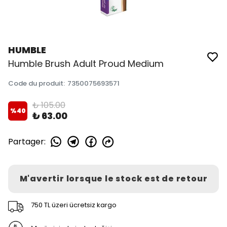
HUMBLE
Humble Brush Adult Proud Medium
Code du produit
:
7350075693571
₺ 105.00
%
40
₺ 63.00
Partager
:
M'avertir lorsque le stock est de retour
750 TL üzeri ücretsiz kargo