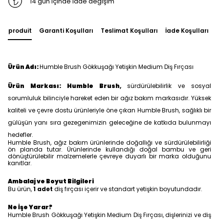
14 gün içinde iade değişim
du produit
Garanti Koşulları
Teslimat Koşulları
İade Koşulları
Ürün Adı:
Humble Brush Gökkuşağı Yetişkin Medium Diş Fırçası
Ürün Markası:
Humble Brush
,
sürdürülebilirlik ve sosyal
sorumluluk bilinciyle hareket eden bir ağız bakım markasıdır. Yüksek
kaliteli ve çevre dostu ürünleriyle öne çıkan Humble Brush, sağlıklı bir
gülüşün yanı sıra gezegenimizin geleceğine de katkıda bulunmayı
hedefler.
Humble Brush, ağız bakım ürünlerinde doğallığı ve sürdürülebilirliği
ön planda tutar. Ürünlerinde kullandığı doğal bambu ve geri
dönüştürülebilir malzemelerle çevreye duyarlı bir marka olduğunu
kanıtlar.
Ambalaj ve Boyut Bilgileri
Bu ürün,
1 adet
diş fırçası içerir ve standart yetişkin boyutundadır.
Ne İşe Yarar?
Humble Brush Gökkuşağı Yetişkin Medium Diş Fırçası, dişlerinizi ve diş