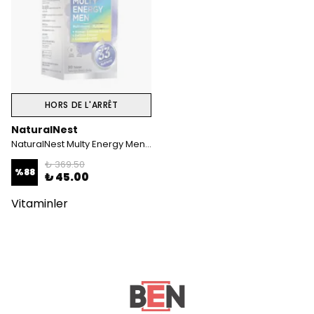
HORS DE L'ARRÊT
NaturalNest
NaturalNest Multy Energy Men 30 Tablet
₺ 369.50
%
88
₺ 45.00
Vitaminler