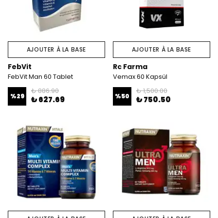
AJOUTER À LA BASE
AJOUTER À LA BASE
FebVit
Rc Farma
FebVit Man 60 Tablet
Vemax 60 Kapsül
₺ 886.90
₺ 1,500.00
%
29
%
50
₺ 627.69
₺ 750.50