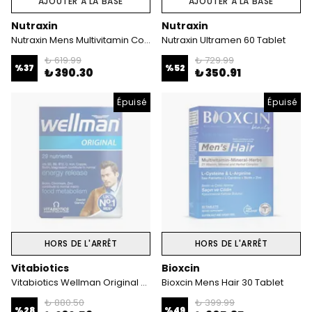
AJOUTER À LA BASE
AJOUTER À LA BASE
Nutraxin
Nutraxin
Nutraxin Mens Multivitamin Complex 60 Tablet
Nutraxin Ultramen 60 Tablet
₺ 619.99
₺ 729.99
%
37
%
52
₺ 390.30
₺ 350.91
Épuisé
Épuisé
HORS DE L'ARRÊT
HORS DE L'ARRÊT
Vitabiotics
Bioxcin
Vitabiotics Wellman Original 30 Tablet
Bioxcin Mens Hair 30 Tablet
₺ 880.50
₺ 399.99
%
28
%
49