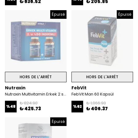
₺ 636.52
₺ 205.85
Épuisé
Épuisé
HORS DE L'ARRÊT
HORS DE L'ARRÊT
Nutraxin
FebVit
Nutraxin Multivitamin Erkek 2 si birarada
FebVit Man 60 Kapsül
₺ 824.90
₺ 1,066.90
%
48
%
62
₺ 425.73
₺ 406.37
Épuisé