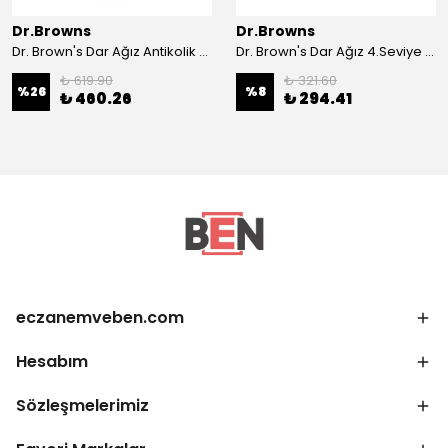
Dr.Browns
Dr.Browns
Dr. Brown's Dar Ağız Antikolik PP Biberon 4 oz/120 ml
Dr. Brown's Dar Ağız 4.Seviye 9+ Silikon Biberon Emziği 2'li
₺ 619.90
₺ 321.60
%
26
%
8
₺ 460.26
₺ 294.41
eczanemveben.com
Hesabım
Sözleşmelerimiz