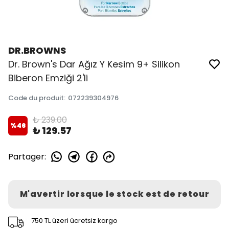
DR.BROWNS
Dr. Brown's Dar Ağız Y Kesim 9+ Silikon
Biberon Emziği 2'li
Code du produit
:
072239304976
₺ 239.00
%
46
₺ 129.57
Partager
:
M'avertir lorsque le stock est de retour
750 TL üzeri ücretsiz kargo