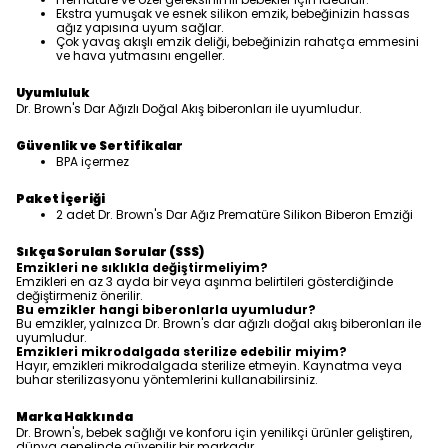
Ekstra yumuşak ve esnek silikon emzik, bebeğinizin hassas
ağız yapısına uyum sağlar.
Çok yavaş akışlı emzik deliği, bebeğinizin rahatça emmesini
ve hava yutmasını engeller.
Uyumluluk
Dr. Brown's Dar Ağızlı Doğal Akış biberonları ile uyumludur.
Güvenlik ve Sertifikalar
BPA içermez
Paket İçeriği
2 adet Dr. Brown's Dar Ağız Prematüre Silikon Biberon Emziği
Sıkça Sorulan Sorular (SSS)
Emzikleri ne sıklıkla değiştirmeliyim?
Emzikleri en az 3 ayda bir veya aşınma belirtileri gösterdiğinde
değiştirmeniz önerilir.
Bu emzikler hangi biberonlarla uyumludur?
Bu emzikler, yalnızca Dr. Brown's dar ağızlı doğal akış biberonları ile
uyumludur.
Emzikleri mikrodalgada sterilize edebilir miyim?
Hayır, emzikleri mikrodalgada sterilize etmeyin. Kaynatma veya
buhar sterilizasyonu yöntemlerini kullanabilirsiniz.
Marka Hakkında
Dr. Brown's, bebek sağlığı ve konforu için yenilikçi ürünler geliştiren,
dünya genelinde güvenilir bir markadır.