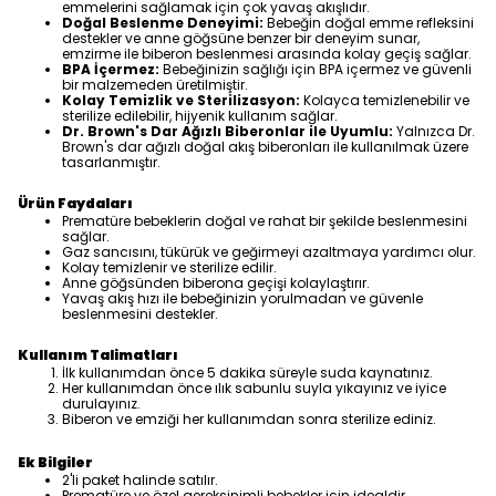
emmelerini sağlamak için çok yavaş akışlıdır.
Doğal Beslenme Deneyimi:
Bebeğin doğal emme refleksini
destekler ve anne göğsüne benzer bir deneyim sunar,
emzirme ile biberon beslenmesi arasında kolay geçiş sağlar.
BPA İçermez:
Bebeğinizin sağlığı için BPA içermez ve güvenli
bir malzemeden üretilmiştir.
Kolay Temizlik ve Sterilizasyon:
Kolayca temizlenebilir ve
sterilize edilebilir, hijyenik kullanım sağlar.
Dr. Brown's Dar Ağızlı Biberonlar ile Uyumlu:
Yalnızca Dr.
Brown's dar ağızlı doğal akış biberonları ile kullanılmak üzere
tasarlanmıştır.
Ürün Faydaları
Prematüre bebeklerin doğal ve rahat bir şekilde beslenmesini
sağlar.
Gaz sancısını, tükürük ve geğirmeyi azaltmaya yardımcı olur.
Kolay temizlenir ve sterilize edilir.
Anne göğsünden biberona geçişi kolaylaştırır.
Yavaş akış hızı ile bebeğinizin yorulmadan ve güvenle
beslenmesini destekler.
Kullanım Talimatları
İlk kullanımdan önce 5 dakika süreyle suda kaynatınız.
Her kullanımdan önce ılık sabunlu suyla yıkayınız ve iyice
durulayınız.
Biberon ve emziği her kullanımdan sonra sterilize ediniz.
Ek Bilgiler
2'li paket halinde satılır.
Prematüre ve özel gereksinimli bebekler için idealdir.