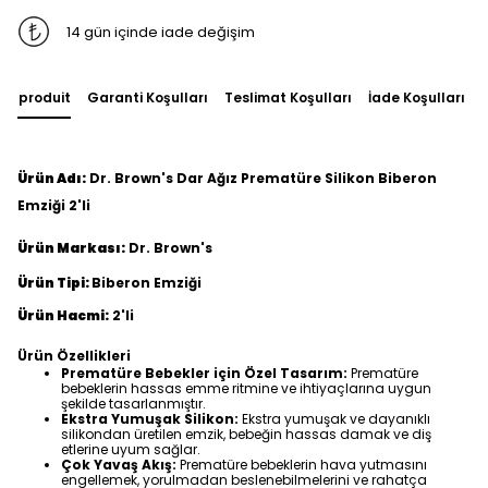
14 gün içinde iade değişim
du produit
Garanti Koşulları
Teslimat Koşulları
İade Koşulları
Ürün Adı:
Dr. Brown's Dar Ağız Prematüre Silikon Biberon
Emziği 2'li
Ürün Markası:
Dr. Brown's
Ürün Tipi:
Biberon Emziği
Ürün Hacmi:
2'li
Ürün Özellikleri
Prematüre Bebekler için Özel Tasarım:
Prematüre
bebeklerin hassas emme ritmine ve ihtiyaçlarına uygun
şekilde tasarlanmıştır.
Ekstra Yumuşak Silikon:
Ekstra yumuşak ve dayanıklı
silikondan üretilen emzik, bebeğin hassas damak ve diş
etlerine uyum sağlar.
Çok Yavaş Akış:
Prematüre bebeklerin hava yutmasını
engellemek, yorulmadan beslenebilmelerini ve rahatça