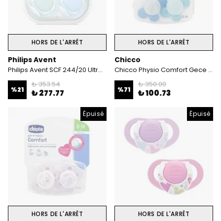
HORS DE L'ARRÊT
HORS DE L'ARRÊT
Philips Avent
Chicco
Philips Avent SCF 244/20 Ultra Air 0-6 Ay 2'Li Emzik Erkek
Chicco Physio Comfort Gece Parlayan 2'li (16-36 Ay) - Erkek
₺ 353.54
₺ 350.00
%
21
%
71
₺ 277.77
₺ 100.73
Épuisé
Épuisé
HORS DE L'ARRÊT
HORS DE L'ARRÊT