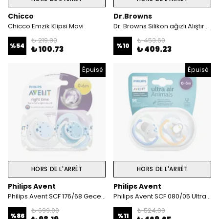
Chicco
Dr.Browns
Chicco Emzik Klipsi Mavi
Dr. Browns Silikon ağızlı Alıştırma Bardağı (6m+) 180 ml Mavi Yıldız Desenli
₺ 219.90
₺ 453.60
%
54
%
10
₺ 100.73
₺ 409.23
Épuisé
Épuisé
HORS DE L'ARRÊT
HORS DE L'ARRÊT
Philips Avent
Philips Avent
Philips Avent SCF 176/68 Gece Emziği 2'li 0-6 ay
Philips Avent SCF 080/05 Ultra Air Emzik 0-6 Ay Erkek
₺ 699.00
₺ 524.99
%
86
%
11