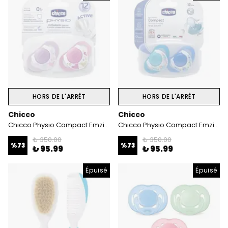
HORS DE L'ARRÊT
HORS DE L'ARRÊT
Chicco
Chicco
Chicco Physio Compact Emzik 12 ay+ (Pembe) 2'li
Chicco Physio Compact Emzik 12 ay+ (Mavi)
₺ 350.00
₺ 350.00
%
73
%
73
₺ 95.99
₺ 95.99
Épuisé
Épuisé