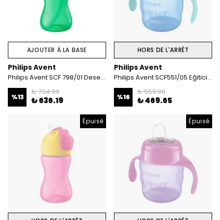
AJOUTER À LA BASE
HORS DE L'ARRÊT
Philips Avent
Philips Avent
Philips Avent SCF 798/01 Desenli Pipetli Bardak 300 ml Erkek
Philips Avent SCF551/05 Eğitici Damlatmaz Bardak 6 Ay+ 200 ml Mavi
₺ 734.99
₺ 559.90
%
13
%
16
₺ 636.19
₺ 469.65
Épuisé
Épuisé