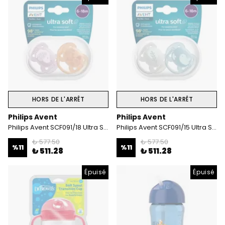
HORS DE L'ARRÊT
HORS DE L'ARRÊT
Philips Avent
Philips Avent
Philips Avent SCF091/18 Ultra Soft 6-18 Ay 2'li Kız Emzik
Philips Avent SCF091/15 Ultra Soft 6-18 Ay 2'li Erkek Emzik
₺ 577.50
₺ 577.50
%
11
%
11
₺ 511.28
₺ 511.28
Épuisé
Épuisé