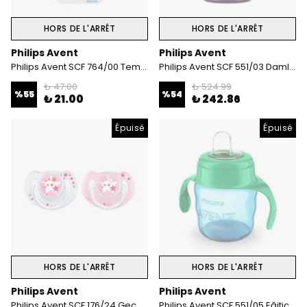
HORS DE L'ARRÊT
HORS DE L'ARRÊT
Philips Avent
Philips Avent
Philips Avent SCF 764/00 Temizleme fırçalı yedek silikon pipetler
Philips Avent SCF 551/03 Damlatmaz Bardak 6 ay+ 200 ml
₺ 47.00
₺ 524.99
%
55
%
54
₺ 21.00
₺ 242.86
Épuisé
Épuisé
HORS DE L'ARRÊT
HORS DE L'ARRÊT
Philips Avent
Philips Avent
Philips Avent SCF 176/24 Gece Emziği 6-18 ay (Pembe)
Philips Avent SCF 551/05 Eğitici Damlatmaz Bardak 6M+ 200ml