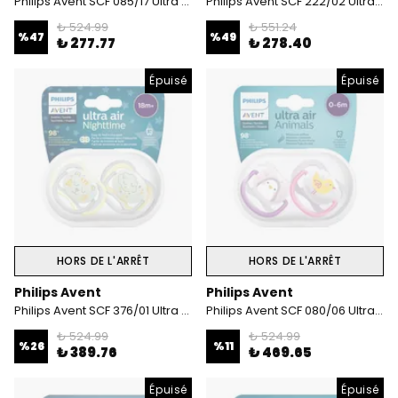
Philips Avent SCF 085/17 Ultra Air Emzik 6-18 ay erkek
Philips Avent SCF 222/02 Ultra Soft Emzik 0-6 Ay Kız
₺ 524.99
₺ 551.24
%
47
%
49
₺ 277.77
₺ 278.40
Épuisé
Épuisé
HORS DE L'ARRÊT
HORS DE L'ARRÊT
Philips Avent
Philips Avent
Philips Avent SCF 376/01 Ultra Air Gece Emziği 18+ Ay
Philips Avent SCF 080/06 Ultra Air Emzik 0-6 Ay Kız
₺ 524.99
₺ 524.99
%
26
%
11
₺ 389.76
₺ 469.65
Épuisé
Épuisé