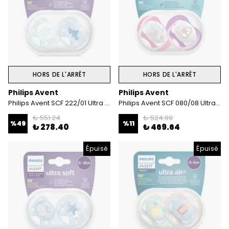
HORS DE L'ARRÊT
HORS DE L'ARRÊT
Philips Avent
Philips Avent
Philips Avent SCF 222/01 Ultra soft emzik 0-6 Ay Erkek
Philips Avent SCF 080/08 Ultra Air Emzik 6-18 Ay Kız
₺ 551.24
₺ 524.99
%
49
%
11
₺ 278.40
₺ 469.64
Épuisé
Épuisé