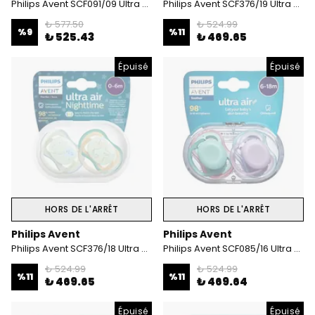
Philips Avent SCF091/09 Ultra Soft 0-6 Ay 2'li Kız Emzik
Philips Avent SCF376/19 Ultra Air Night 0-6 Ay 2'li Kız Emzik
₺ 577.50
₺ 524.99
%
9
%
11
₺ 525.43
₺ 469.65
Épuisé
Épuisé
HORS DE L'ARRÊT
HORS DE L'ARRÊT
Philips Avent
Philips Avent
Philips Avent SCF376/18 Ultra Air Night 0-6 Ay 2'li Erkek Emzik
Philips Avent SCF085/16 Ultra Air 6-18 Ay Erkek
₺ 524.99
₺ 524.99
%
11
%
11
₺ 469.65
₺ 469.64
Épuisé
Épuisé