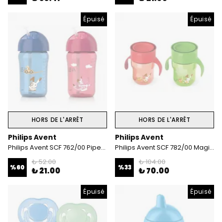
Épuisé
Épuisé
HORS DE L'ARRÊT
HORS DE L'ARRÊT
Philips Avent
Philips Avent
Philips Avent SCF 762/00 Pipetli Bardak 340 Ml 18 ay+
Philips Avent SCF 782/00 Magic Alıştırma Bardağı 260 Ml 12M+
₺ 52.00
₺ 104.00
%
60
%
33
₺ 21.00
₺ 70.00
Épuisé
Épuisé