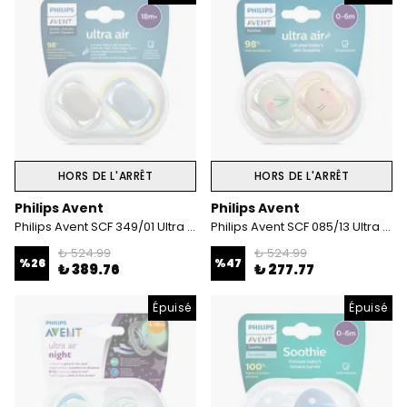
HORS DE L'ARRÊT
HORS DE L'ARRÊT
Philips Avent
Philips Avent
Philips Avent SCF 349/01 Ultra Air 2li Emzik 18+Ay
Philips Avent SCF 085/13 Ultra Air Emzik 0-6 ay kız
₺ 524.99
₺ 524.99
%
26
%
47
₺ 389.76
₺ 277.77
Épuisé
Épuisé