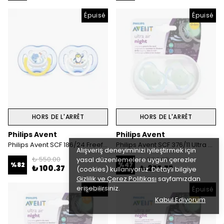
Épuisé
Épuisé
HORS DE L'ARRÊT
HORS DE L'ARRÊT
Philips Avent
Philips Avent
Philips Avent SCF 186/24 Freeflow Emzik Erkek 2'li 18 Ay+
Philips Avent SCF 376/11 Ultra Air Gece Emziği 0-6 ay Erkek
Alışveriş deneyiminizi iyileştirmek için
₺ 550.00
₺ 524.99
yasal düzenlemelere uygun çerezler
%
82
%
47
₺ 100.37
₺ 277.77
(cookies) kullanıyoruz. Detaylı bilgiye
Gizlilik ve Çerez Politikası
sayfamızdan
erişebilirsiniz.
Épuisé
Épuisé
Kabul Ediyorum