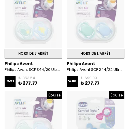
HORS DE L'ARRÊT
HORS DE L'ARRÊT
Philips Avent
Philips Avent
Philips Avent SCF 344/20 Ultra Air 0-6 Ay 2'Li Desenli Emzik Erkek
Philips Avent SCF 244/22 Ultra Air 6-18 Ay 2'Li Emzik Erkek
₺ 353.54
₺ 699.90
%
21
%
60
₺ 277.77
₺ 277.77
Épuisé
Épuisé