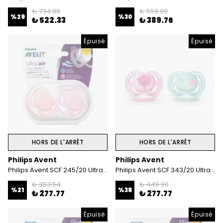
₺ 734.99
₺ 559.90
%
29
%
30
₺ 522.33
₺ 389.76
Épuisé
Épuisé
HORS DE L'ARRÊT
HORS DE L'ARRÊT
Philips Avent
Philips Avent
Philips Avent SCF 245/20 Ultra Air 0-6 Ay 2'Li Desenli Emzik Kız
Philips Avent SCF 343/20 Ultra Air 0-6 Ay 2'Li Emzik Kız
₺ 353.54
₺ 449.90
%
21
%
38
₺ 277.77
₺ 277.77
Épuisé
Épuisé