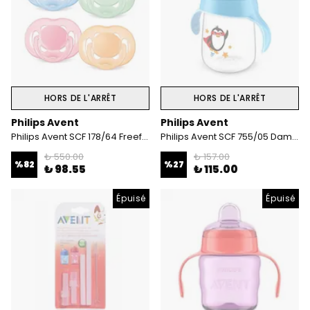
HORS DE L'ARRÊT
HORS DE L'ARRÊT
Philips Avent
Philips Avent
Philips Avent SCF 178/64 Freeflow Emzik 2'li 6 - 18 Ay
Philips Avent SCF 755/05 Damlatmaz Bardak 340 ml 18 ay+ (Mavi)
₺ 550.00
₺ 157.00
%
82
%
27
₺ 98.55
₺ 115.00
Épuisé
Épuisé