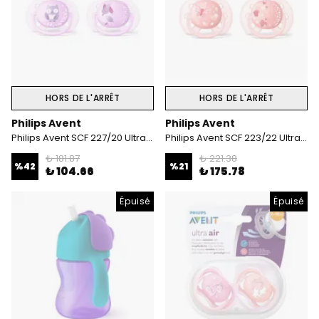
HORS DE L'ARRÊT
HORS DE L'ARRÊT
Philips Avent
Philips Avent
Philips Avent SCF 227/20 Ultra Soft Desenli Emzik 0-6 Ay Kız
Philips Avent SCF 223/22 Ultra Soft Desenli Emzik 6-18 Ay Kız
₺ 181.87
₺ 221.38
%
42
%
21
₺ 104.66
₺ 175.78
Épuisé
Épuisé