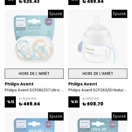
₺ 525.43
₺ 469.64
Épuisé
Épuisé
HORS DE L'ARRÊT
HORS DE L'ARRÊT
Philips Avent
Philips Avent
Philips Avent SCF080/07 Ultra Air Emzik 6-18 Ay Erkek
Philips Avent SCF263/61 Natural Response Eğitici Bardak 150 ml
₺ 524.99
₺ 682.50
%
11
%
11
₺ 469.64
₺ 608.70
Épuisé
Épuisé