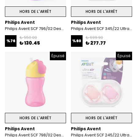
HORS DE L'ARRÊT
HORS DE L'ARRÊT
Philips Avent
Philips Avent
Philips Avent SCF 796/02 Desenli Pipetli Bardak 200 ml Kız
Philips Avent SCF 345/22 Ultra Air 6-18 Ay 2'Li Desenli Emzik Kız
₺ 550.00
₺ 699.90
%
76
%
60
₺ 130.45
₺ 277.77
Épuisé
Épuisé
HORS DE L'ARRÊT
HORS DE L'ARRÊT
Philips Avent
Philips Avent
Philips Avent SCF 798/02 Desenli Pipetli Bardak 300 ml Kız
Philips Avent SCF 245/22 Ultra Air 6-18 Ay 2'Li Emzik Kız