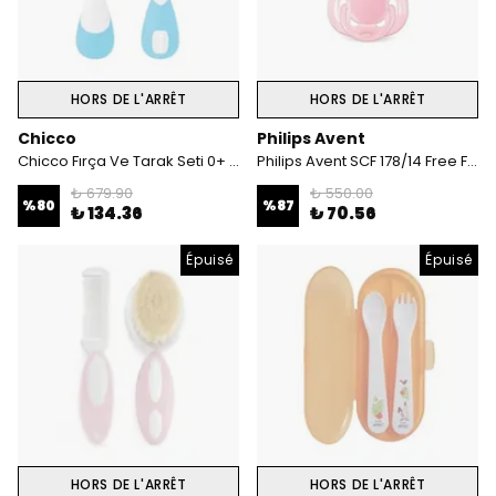
HORS DE L'ARRÊT
HORS DE L'ARRÊT
Chicco
Philips Avent
Chicco Fırça Ve Tarak Seti 0+ Mavi
Philips Avent SCF 178/14 Free Flow 6-18 Ay (Tekli)
₺ 679.90
₺ 550.00
%
80
%
87
₺ 134.36
₺ 70.56
Épuisé
Épuisé
HORS DE L'ARRÊT
HORS DE L'ARRÊT