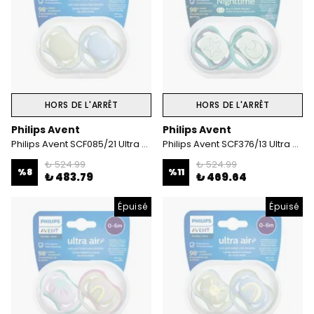
HORS DE L'ARRÊT
HORS DE L'ARRÊT
Philips Avent
Philips Avent
Philips Avent SCF085/21 Ultra Air 0-6 Ay 2'li Emzik
Philips Avent SCF376/13 Ultra Air Night 6-18 Ay 2'li Erkek Emzik
₺ 524.99
₺ 524.99
%
8
%
11
₺ 483.79
₺ 469.64
Épuisé
Épuisé