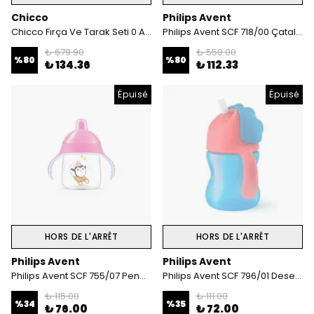
Chicco
Philips Avent
Chicco Fırça Ve Tarak Seti 0 Ay+ Pembe
Philips Avent SCF 718/00 Çatal Kaşık Seti 12 Ay+ (Kutulu)
₺ 679.90
₺ 550.00
%
80
%
80
₺ 134.36
₺ 112.33
Épuisé
Épuisé
HORS DE L'ARRÊT
HORS DE L'ARRÊT
Philips Avent
Philips Avent
Philips Avent SCF 755/07 Penguen Damlatmaz Bardak
Philips Avent SCF 796/01 Desenli Pipetli Bardak 200 ml Erkek
₺ 115.00
₺ 111.00
%
34
%
35
₺ 76.00
₺ 72.00