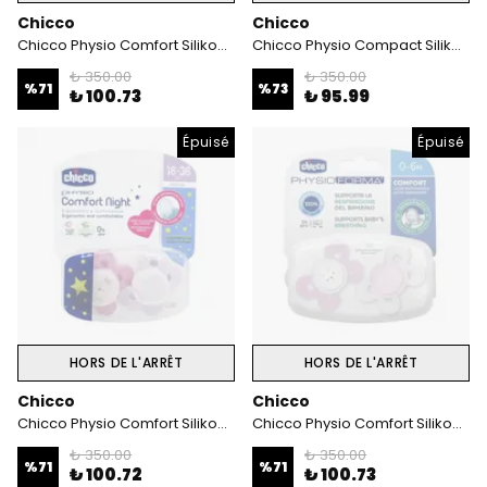
Chicco
Chicco
Chicco Physio Comfort Silikon Emzik (6-12 Ay) 2'li- Kız
Chicco Physio Compact Silikon Emzik (6-12 Ay) 2'li - Kız
₺ 350.00
₺ 350.00
%
71
%
73
₺ 100.73
₺ 95.99
Épuisé
Épuisé
HORS DE L'ARRÊT
HORS DE L'ARRÊT
Chicco
Chicco
Chicco Physio Comfort Silikon Emzik (12 Ay+) 2'li- Kız
Chicco Physio Comfort Silikon Emzik (0-6 Ay) 2'li - Kız
₺ 350.00
₺ 350.00
%
71
%
71
₺ 100.72
₺ 100.73