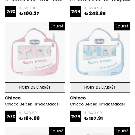
₺ 550.00
₺ 524.99
%
82
%
54
₺ 100.37
₺ 242.86
Épuisé
Épuisé
HORS DE L'ARRÊT
HORS DE L'ARRÊT
Chicco
Chicco
Chicco Bebek Tırnak Makası Pembe
Chicco Bebek Tırnak Makası Mavi
₺ 649.99
₺ 649.99
%
72
%
74
₺ 184.08
₺ 167.91
Épuisé
Épuisé