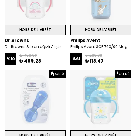
HORS DE L'ARRÊT
HORS DE L'ARRÊT
Dr.Browns
Philips Avent
Dr. Browns Silikon ağızlı Alıştırma Bardağı 6ay+ 180 ml Pembe Gökkuşağı desenli
Philips Avent SCF 760/00 Magic Damlatmaz Bardak 260 ml Mavi
₺ 453.60
₺ 290.90
%
10
%
61
₺ 409.23
₺ 113.47
Épuisé
Épuisé
HORS DE L'ARRÊT
HORS DE L'ARRÊT