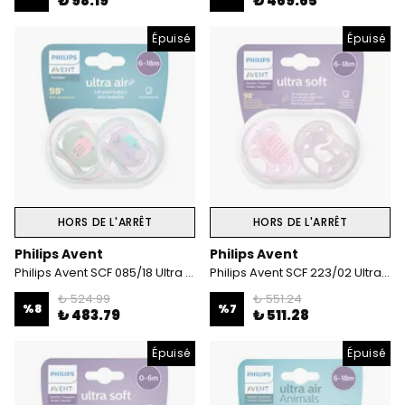
₺ 98.19
₺ 469.65
Épuisé
Épuisé
HORS DE L'ARRÊT
HORS DE L'ARRÊT
Philips Avent
Philips Avent
Philips Avent SCF 085/18 Ultra Air Emzik 6-18 ay kız
Philips Avent SCF 223/02 Ultra Soft Emzik 6-18 Ay Kız
₺ 524.99
₺ 551.24
%
8
%
7
₺ 483.79
₺ 511.28
Épuisé
Épuisé