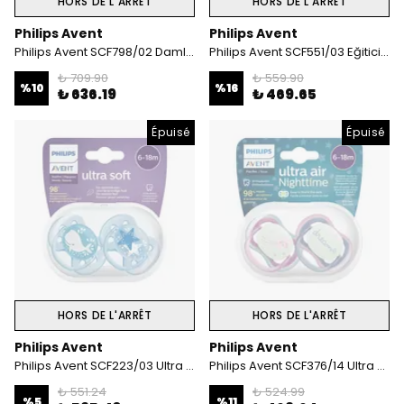
HORS DE L'ARRÊT
HORS DE L'ARRÊT
Philips Avent
Philips Avent
Philips Avent SCF798/02 Damlatmaz Pipetli Bardak 300 ml Pembe
Philips Avent SCF551/03 Eğitici Damlatmaz Bardak 6 Ay+ 200 ml Mor
₺ 709.90
₺ 559.90
%
10
%
16
₺ 636.19
₺ 469.65
Épuisé
Épuisé
HORS DE L'ARRÊT
HORS DE L'ARRÊT
Philips Avent
Philips Avent
Philips Avent SCF223/03 Ultra soft emzik 6-18 Erkek
Philips Avent SCF376/14 Ultra Air Night 6-18 Ay 2'li Kız Emzik
₺ 551.24
₺ 524.99
%
5
%
11