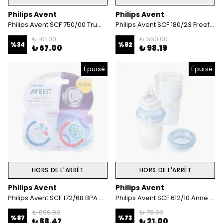
Philips Avent
Philips Avent
Philips Avent SCF 750/00 Truman Magic Bardak 200ml
Philips Avent SCF 180/23 Freeflow Silikon Emzik 2'li 0-6 ay
₺ 101.00
₺ 550.00
%
34
%
82
₺ 67.00
₺ 98.19
Épuisé
Épuisé
HORS DE L'ARRÊT
HORS DE L'ARRÊT
Philips Avent
Philips Avent
Philips Avent SCF 172/68 BPA Desenli Emzik 0-6 Ay
Philips Avent SCF 612/10 Anne Sütü Kapları
₺ 699.90
₺ 79.00
%
87
%
73
₺ 88.47
₺ 21.00