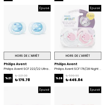
Épuisé
Épuisé
HORS DE L'ARRÊT
HORS DE L'ARRÊT
Philips Avent
Philips Avent
Philips Avent SCF 222/22 Ultra Soft Desenli Emzik 6-18 Ay Erkek
Philips Avent SCF 176/28 Night Time 0-6 Ay 2'Li Emzik
₺ 221.38
₺ 599.90
%
21
%
26
₺ 175.78
₺ 445.84
Épuisé
Épuisé