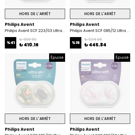
HORS DE L'ARRÊT
HORS DE L'ARRÊT
Philips Avent
Philips Avent
Philips Avent SCF 223/03 Ultra Soft Emzik 6-18 Ay Erkek
Philips Avent SCF 085/12 Ultra Air Emzik 0-6 ay erkek
₺ 699.90
₺ 524.99
%
41
%
15
₺ 410.16
₺ 445.84
Épuisé
Épuisé
HORS DE L'ARRÊT
HORS DE L'ARRÊT
Philips Avent
Philips Avent