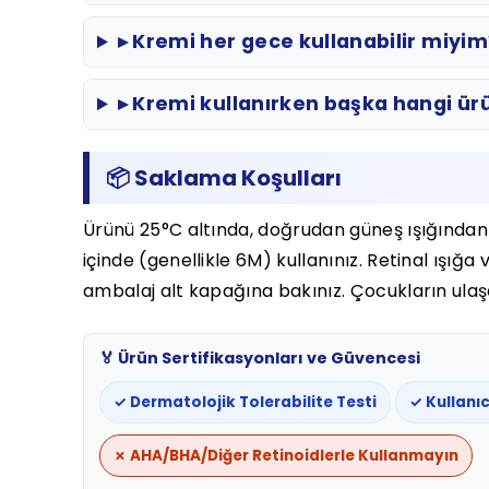
▸ Kremi her gece kullanabilir miyim
▸ Kremi kullanırken başka hangi ü
📦 Saklama Koşulları
Ürünü 25°C altında, doğrudan güneş ışığından 
içinde (genellikle 6M) kullanınız. Retinal ışığ
ambalaj alt kapağına bakınız. Çocukların ul
🏅 Ürün Sertifikasyonları ve Güvencesi
✓ Dermatolojik Tolerabilite Testi
✓ Kullanıc
✗ AHA/BHA/Diğer Retinoidlerle Kullanmayın