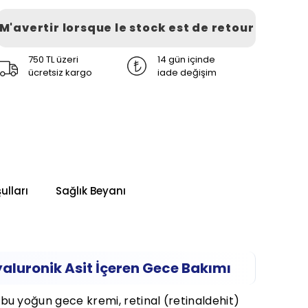
M'avertir lorsque le stock est de retour
750 TL üzeri
14 gün içinde
ücretsiz kargo
iade değişim
ulları
Sağlık Beyanı
aluronik Asit İçeren Gece Bakımı
iş bu yoğun gece kremi, retinal (retinaldehit)