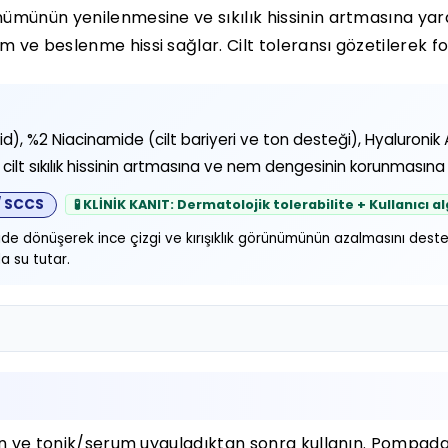
ümünün yenilenmesine ve sıkılık hissinin artmasına yard
ve beslenme hissi sağlar. Cilt toleransı gözetilerek fo
etinoid), %2 Niacinamide (cilt bariyeri ve ton desteği), Hyalur
, cilt sıkılık hissinin artmasına ve nem dengesinin korunmasına 
/ SCCS
🧪 KLİNİK KANIT: Dermatolojik tolerabilite + Kullanıcı al
ide dönüşerek ince çizgi ve kırışıklık görünümünün azalmasını destek
a su tutar.
ten ve tonik/serum uyguladıktan sonra kullanın. Pompada