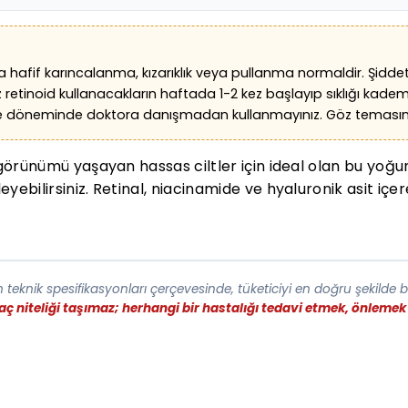
rda hafif karıncalanma, kızarıklık veya pullanma normaldir. Şiddetl
z retinoid kullanacakların haftada 1-2 kez başlayıp sıklığı kadem
rme döneminde doktora danışmadan kullanmayınız. Göz temasınd
lt görünümü yaşayan hassas ciltler için ideal olan bu yoğ
leyebilirsiniz. Retinal, niacinamide ve hyaluronik asit 
teknik spesifikasyonları çerçevesinde, tüketiciyi en doğru şekilde 
laç niteliği taşımaz; herhangi bir hastalığı tedavi etmek, önlem