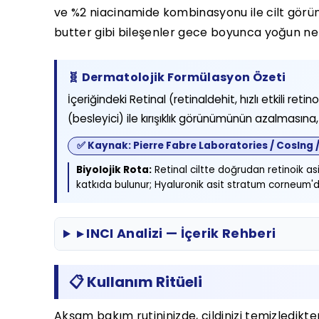
ve %2 niacinamide kombinasyonu ile cilt görün
butter gibi bileşenler gece boyunca yoğun nem 
🧬 Dermatolojik Formülasyon Özeti
İçeriğindeki Retinal (retinaldehit, hızlı etkili r
(besleyici) ile kırışıklık görünümünün azalmasına
✅ Kaynak: Pierre Fabre Laboratories / CosIng 
Biyolojik Rota:
Retinal ciltte doğrudan retinoik as
katkıda bulunur; Hyaluronik asit stratum corneum'd
▸ INCI Analizi — İçerik Rehberi
📋 Kullanım Ritüeli
Akşam bakım rutininizde, cildinizi temizledik