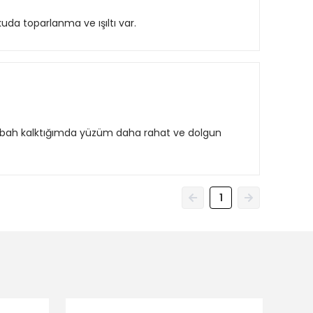
da toparlanma ve ışıltı var.
r; sabah kalktığımda yüzüm daha rahat ve dolgun
1