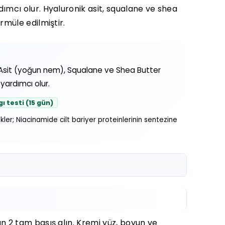
ımcı olur. Hyaluronik asit, squalane ve shea
rmüle edilmiştir.
onik Asit (yoğun nem), Squalane ve Shea Butter
yardımcı olur.
gı testi (15 gün)
ler; Niacinamide cilt bariyer proteinlerinin sentezine
n 2 tam basış alın. Kremi yüz, boyun ve