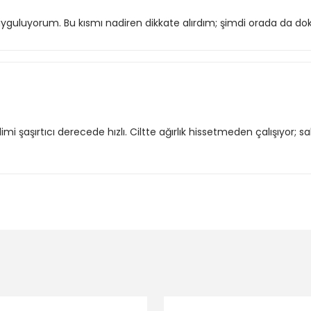
guluyorum. Bu kısmı nadiren dikkate alırdım; şimdi orada da doku
imi şaşırtıcı derecede hızlı. Ciltte ağırlık hissetmeden çalışıyo