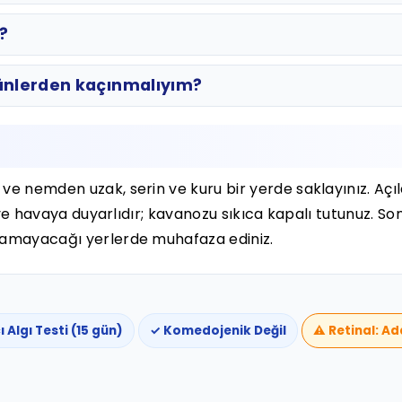
?
rünlerden kaçınmalıyım?
ve nemden uzak, serin ve kuru bir yerde saklayınız. Açıl
a ve havaya duyarlıdır; kavanozu sıkıca kapalı tutunuz. So
aşamayacağı yerlerde muhafaza ediniz.
ı Algı Testi (15 gün)
✓ Komedojenik Değil
⚠️ Retinal: A