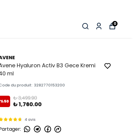
0
AVENE
Avene Hyaluron Activ B3 Gece Kremi
40 ml
Code du produit
:
3282770153200
₺ 3,499.90
%
50
₺ 1,760.00
4 avis
Partager
: