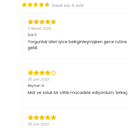
basé sur 4 avis
11 février 2024
Ece
S.
Yorgunluk izleri iyice belirginleşmişken gece rutine
geldi.
30 juin 2023
Reyhan
A.
Mat ve soluk bir ciltle mücadele ediyordum; birkaç
28 juin 2023