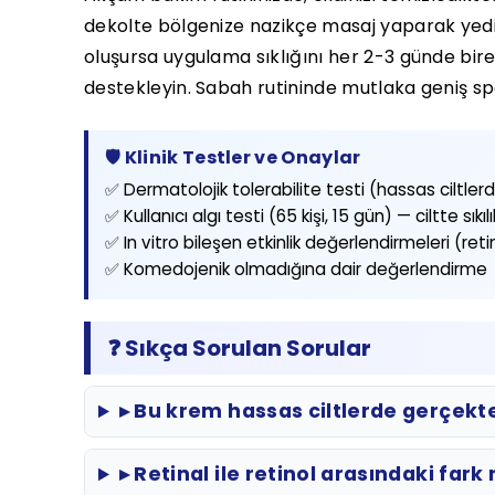
dekolte bölgenize nazikçe masaj yaparak yediri
oluşursa uygulama sıklığını her 2-3 günde bire
destekleyin. Sabah rutininde mutlaka geniş sp
🛡️ Klinik Testler ve Onaylar
✅ Dermatolojik tolerabilite testi (hassas ciltler
✅ Kullanıcı algı testi (65 kişi, 15 gün) — ciltte sıkıl
✅ In vitro bileşen etkinlik değerlendirmeleri (ret
✅ Komedojenik olmadığına dair değerlendirme
❓ Sıkça Sorulan Sorular
▸ Bu krem hassas ciltlerde gerçekte
▸ Retinal ile retinol arasındaki fark