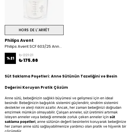
HORS DE L'ARRÊT
Philips Avent
Philips Avent SCF 603/25 Anne Sütü Saklama Poşeti 25 Li
₺ 221.21
%
21
₺ 175.66
Süt Saklama Poşetleri: Anne Sütünün Tazeliğini ve Besin
Değerini Koruyan Pratik Çözüm
Anne sütü, bebeğinizin sağlıklı büyümesi ve gelişmesi için en ideal
besindir. Bebeğinizin bağışıklık sistemini güçlendirir, sindirim sistemini
destekler ve alerji riskini azaltır. Ancak, her zaman bebeğinizi doğrudan
emzirmek mümkün olmayabilir. Çalışan anneler, süt üretimini artırmak
isteyen anneler veya bebeği emmede zorluk çeken anneler için
süt
saklama poşetleri
, anne sütünün değerli besinlerini koruyarak bebeğinize
her zaman anne sütü sağlayabilmenize yardımcı olan pratik ve hijyenik bir
çözümdür.