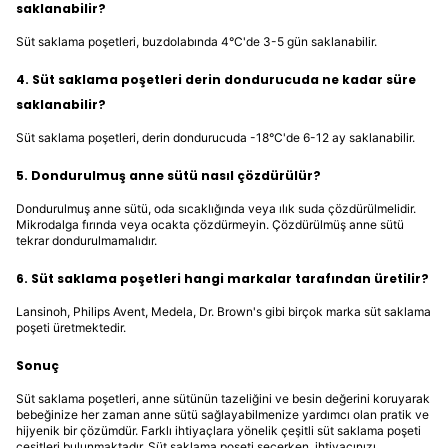
saklanabilir?
Süt saklama poşetleri, buzdolabında 4°C'de 3-5 gün saklanabilir.
4. Süt saklama poşetleri derin dondurucuda ne kadar süre
saklanabilir?
Süt saklama poşetleri, derin dondurucuda -18°C'de 6-12 ay saklanabilir.
5. Dondurulmuş anne sütü nasıl çözdürülür?
Dondurulmuş anne sütü, oda sıcaklığında veya ılık suda çözdürülmelidir.
Mikrodalga fırında veya ocakta çözdürmeyin. Çözdürülmüş anne sütü
tekrar dondurulmamalıdır.
6. Süt saklama poşetleri hangi markalar tarafından üretilir?
Lansinoh, Philips Avent, Medela, Dr. Brown's gibi birçok marka süt saklama
poşeti üretmektedir.
Sonuç
Süt saklama poşetleri, anne sütünün tazeliğini ve besin değerini koruyarak
bebeğinize her zaman anne sütü sağlayabilmenize yardımcı olan pratik ve
hijyenik bir çözümdür. Farklı ihtiyaçlara yönelik çeşitli süt saklama poşeti
çeşitleri bulunmaktadır. Süt saklama poşeti seçerken, ihtiyacınızı,