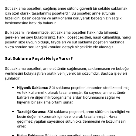
Süt saklama poşetleri, sağılmış anne sütünü güvenli bir şekilde saklamak
için özel olarak tasarlanmış poşetlerdir. Bu poşetler, anne sütünün
tazeliğini, besin değerini ve antikorlarını koruyarak bebeğinizin sağlıklı
beslenmesine katkıda bulunur.
Bu kapsamlı rehberimizde, süt saklama poşetleri hakkında bilmeniz
gereken her şeyi bulabilirsiniz. Farklı poşet çeşitleri, nasıl kullanıldığı, hangi
poşetin size uygun olduğu, faydaları ve süt saklama poşetleri hakkında
sıkça sorulan sorular gibi konuları detaylı bir şekilde ele alacağız.
Süt Saklama Poşeti Ne İşe Yarar?
Süt saklama poşetleri, anne sütünün sağılmasını, saklanmasını ve bebeğe
verilmesini kolaylaştıran pratik ve hijyenik bir çözümdür. Başlıca işlevleri
şunlardır:
Hijyenik Saklama:
Süt saklama poşetleri, önceden sterilize edilmiş
ve tek kullanımlık olarak tasarlanmıştır. Bu sayede, anne sütünün
bakteri ve diğer mikroorganizmalardan korunmasını sağlar ve
hijyenik bir saklama ortamı sunar.
Tazeliği Koruma:
Süt saklama poşetleri, anne sütünün tazeliğini ve
besin değerini korumak için özel olarak tasarlanmıştır. Hava
geçirmez yapıları sayesinde sütün oksitlenmesini ve bozulmasını
önler.
Kolay Saklama:
Süt saklama poşetleri, dondurucuda veya