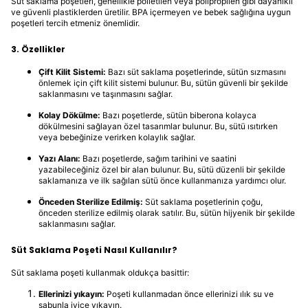
Süt saklama poşetleri, genellikle polietilen veya polipropilen gibi dayanıklı
ve güvenli plastiklerden üretilir. BPA içermeyen ve bebek sağlığına uygun
poşetleri tercih etmeniz önemlidir.
3. Özellikler
Çift Kilit Sistemi:
Bazı süt saklama poşetlerinde, sütün sızmasını
önlemek için çift kilit sistemi bulunur. Bu, sütün güvenli bir şekilde
saklanmasını ve taşınmasını sağlar.
Kolay Dökülme:
Bazı poşetlerde, sütün biberona kolayca
dökülmesini sağlayan özel tasarımlar bulunur. Bu, sütü ısıtırken
veya bebeğinize verirken kolaylık sağlar.
Yazı Alanı:
Bazı poşetlerde, sağım tarihini ve saatini
yazabileceğiniz özel bir alan bulunur. Bu, sütü düzenli bir şekilde
saklamanıza ve ilk sağılan sütü önce kullanmanıza yardımcı olur.
Önceden Sterilize Edilmiş:
Süt saklama poşetlerinin çoğu,
önceden sterilize edilmiş olarak satılır. Bu, sütün hijyenik bir şekilde
saklanmasını sağlar.
Süt Saklama Poşeti Nasıl Kullanılır?
Süt saklama poşeti kullanmak oldukça basittir:
Ellerinizi yıkayın:
Poşeti kullanmadan önce ellerinizi ılık su ve
sabunla iyice yıkayın.