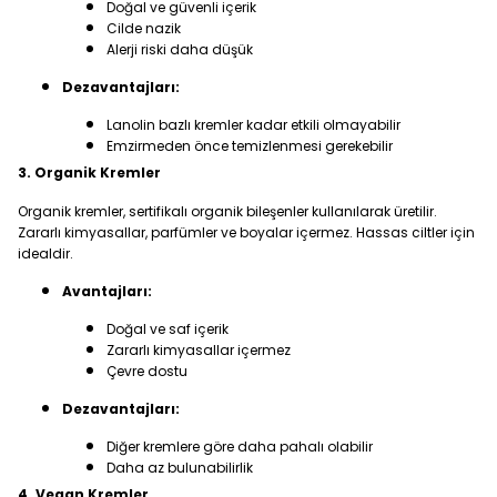
Doğal ve güvenli içerik
Cilde nazik
Alerji riski daha düşük
Dezavantajları:
Lanolin bazlı kremler kadar etkili olmayabilir
Emzirmeden önce temizlenmesi gerekebilir
3. Organik Kremler
Organik kremler, sertifikalı organik bileşenler kullanılarak üretilir.
Zararlı kimyasallar, parfümler ve boyalar içermez. Hassas ciltler için
idealdir.
Avantajları:
Doğal ve saf içerik
Zararlı kimyasallar içermez
Çevre dostu
Dezavantajları:
Diğer kremlere göre daha pahalı olabilir
Daha az bulunabilirlik
4. Vegan Kremler