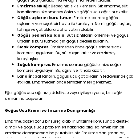
göğüs ucu çatlaklarına ve ağrısına neden olabilir.
Emzirme sıklığı:
Bebeğinizi sık sık emzirin. Sık emzirme, süt
kanallarının tıkanmasını önler ve göğüs ucu ağrısını azaltır.
Göğüs uçlarını kuru tutun:
Emzirme sonrası göğüs
uçlarınızı yumuşak bir havlu ile kurulayın. Nemli göğüs uçları,
tahrişe ve çatlaklara daha yatkın olabilir.
Göğüs pedleri kullanın:
Süt sızıntılarını önlemek ve göğüs
uçlarınızı kuru tutmak için göğüs pedleri kullanın.
Sıcak kompres:
Emzirmeden önce göğüslerinize sıcak
kompres uygulayın. Bu, süt akışını artırır ve emzirmeyi
kolaylaştırır.
Soğuk kompres:
Emzirme sonrası göğüslerinize soğuk
kompres uygulayın. Bu, ağrıyı ve iltihabı azaltır.
Lanolin:
Saf lanolin, göğüs ucu çatlaklarının tedavisinde çok
etkilidir. Emzirmeden önce temizlenmesi gerekmez.
Eğer göğüs ucu ağrınız şiddetliyse veya iyileşmiyorsa, bir sağlık
uzmanına başvurun.
Göğüs Ucu Kremi ve Emzirme Danışmanlığı
Emzirme, bazen zorlu bir süreç olabilir. Emzirme konusunda destek
almak ve göğüs ucu problemleri hakkında bilgi edinmek için bir
emzirme danışmanına başvurabilirsiniz. Emzirme danışmanları,