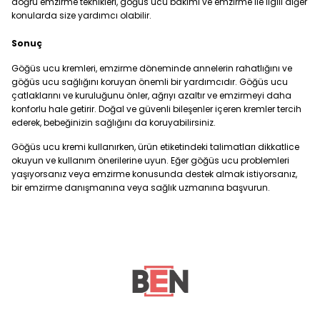
doğru emzirme teknikleri, göğüs ucu bakımı ve emzirme ile ilgili diğer
konularda size yardımcı olabilir.
Sonuç
Göğüs ucu kremleri, emzirme döneminde annelerin rahatlığını ve
göğüs ucu sağlığını koruyan önemli bir yardımcıdır. Göğüs ucu
çatlaklarını ve kuruluğunu önler, ağrıyı azaltır ve emzirmeyi daha
konforlu hale getirir. Doğal ve güvenli bileşenler içeren kremler tercih
ederek, bebeğinizin sağlığını da koruyabilirsiniz.
Göğüs ucu kremi kullanırken, ürün etiketindeki talimatları dikkatlice
okuyun ve kullanım önerilerine uyun. Eğer göğüs ucu problemleri
yaşıyorsanız veya emzirme konusunda destek almak istiyorsanız,
bir emzirme danışmanına veya sağlık uzmanına başvurun.