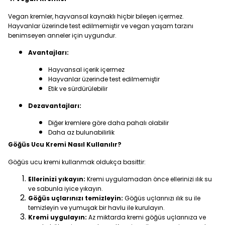
Vegan kremler, hayvansal kaynaklı hiçbir bileşen içermez.
Hayvanlar üzerinde test edilmemiştir ve vegan yaşam tarzını
benimseyen anneler için uygundur.
Avantajları:
Hayvansal içerik içermez
Hayvanlar üzerinde test edilmemiştir
Etik ve sürdürülebilir
Dezavantajları:
Diğer kremlere göre daha pahalı olabilir
Daha az bulunabilirlik
Göğüs Ucu Kremi Nasıl Kullanılır?
Göğüs ucu kremi kullanmak oldukça basittir:
Ellerinizi yıkayın:
Kremi uygulamadan önce ellerinizi ılık su
ve sabunla iyice yıkayın.
Göğüs uçlarınızı temizleyin:
Göğüs uçlarınızı ılık su ile
temizleyin ve yumuşak bir havlu ile kurulayın.
Kremi uygulayın:
Az miktarda kremi göğüs uçlarınıza ve