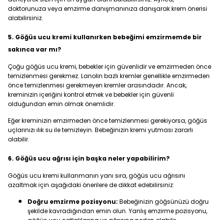
doktorunuza veya emzirme danışmanınıza danışarak krem önerisi
alabilirsiniz.
5. Göğüs ucu kremi kullanırken bebeğimi emzirmemde bir
sakınca var mı?
Çoğu göğüs ucu kremi, bebekler için güvenlidir ve emzirmeden önce
temizlenmesi gerekmez. Lanolin bazlı kremler genellikle emzirmeden
önce temizlenmesi gerekmeyen kremler arasındadır. Ancak,
kreminizin içeriğini kontrol etmek ve bebekler için güvenli
olduğundan emin olmak önemlidir.
Eğer kreminizin emzirmeden önce temizlenmesi gerekiyorsa, göğüs
uçlarınızı ılık su ile temizleyin. Bebeğinizin kremi yutması zararlı
olabilir.
6. Göğüs ucu ağrısı için başka neler yapabilirim?
Göğüs ucu kremi kullanmanın yanı sıra, göğüs ucu ağrısını
azaltmak için aşağıdaki önerilere de dikkat edebilirsiniz:
Doğru emzirme pozisyonu:
Bebeğinizin göğsünüzü doğru
şekilde kavradığından emin olun. Yanlış emzirme pozisyonu,