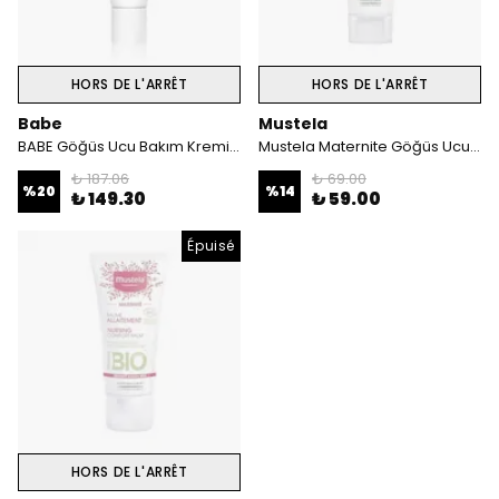
HORS DE L'ARRÊT
HORS DE L'ARRÊT
Babe
Mustela
BABE Göğüs Ucu Bakım Kremi - 30ml
Mustela Maternite Göğüs Ucu Kremi 10 ml
₺ 187.06
₺ 69.00
%
20
%
14
₺ 149.30
₺ 59.00
Épuisé
HORS DE L'ARRÊT