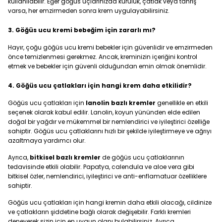
kullanılabilir. Eğer göğüs uçlarınızda kuruluk, çatlak veya tahriş
varsa, her emzirmeden sonra krem uygulayabilirsiniz.
3. Göğüs ucu kremi bebeğim için zararlı mı?
Hayır, çoğu göğüs ucu kremi bebekler için güvenlidir ve emzirmeden
önce temizlenmesi gerekmez. Ancak, kreminizin içeriğini kontrol
etmek ve bebekler için güvenli olduğundan emin olmak önemlidir.
4. Göğüs ucu çatlakları için hangi krem daha etkilidir?
Göğüs ucu çatlakları için
lanolin bazlı kremler
genellikle en etkili
seçenek olarak kabul edilir. Lanolin, koyun yününden elde edilen
doğal bir yağdır ve mükemmel bir nemlendirici ve iyileştirici özelliğe
sahiptir. Göğüs ucu çatlaklarını hızlı bir şekilde iyileştirmeye ve ağrıyı
azaltmaya yardımcı olur.
Ayrıca,
bitkisel bazlı kremler
de göğüs ucu çatlaklarının
tedavisinde etkili olabilir. Papatya, calendula ve aloe vera gibi
bitkisel özler, nemlendirici, iyileştirici ve anti-enflamatuar özelliklere
sahiptir.
Göğüs ucu çatlakları için hangi kremin daha etkili olacağı, cildinize
ve çatlakların şiddetine bağlı olarak değişebilir. Farklı kremleri
deneyerek sizin için en uygun olanı bulabilirsiniz. Ayrıca,