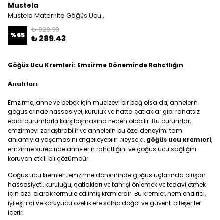
Mustela
Mustela Maternite Göğüs Ucu Kremi 30 ml
₺ 829.90
%
65
₺ 289.43
Göğüs Ucu Kremleri: Emzirme Döneminde Rahatlığın
Anahtarı
Emzirme, anne ve bebek için mucizevi bir bağ olsa da, annelerin
göğüslerinde hassasiyet, kuruluk ve hatta çatlaklar gibi rahatsız
edici durumlarla karşılaşmasına neden olabilir. Bu durumlar,
emzirmeyi zorlaştırabilir ve annelerin bu özel deneyimi tam
anlamıyla yaşamasını engelleyebilir. Neyse ki,
göğüs ucu kremleri
,
emzirme sürecinde annelerin rahatlığını ve göğüs ucu sağlığını
koruyan etkili bir çözümdür.
Göğüs ucu kremleri, emzirme döneminde göğüs uçlarında oluşan
hassasiyeti, kuruluğu, çatlakları ve tahrişi önlemek ve tedavi etmek
için özel olarak formüle edilmiş kremlerdir. Bu kremler, nemlendirici,
iyileştirici ve koruyucu özelliklere sahip doğal ve güvenli bileşenler
içerir.