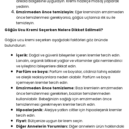
areola bölgesine uygulayın. Kremi nazikçe masaj yaparak
yediirin.
Emzirmeden önce temizleyin:
Eğer kreminizin emzirmeden
önce temizlenmesi gerekiyorsa, göğüs uçlarınızı ılık su ile
temizleyin.
Göğüs Ucu Kremi Seçerken Nelere Dikkat Edilmeli?
Göğüs ucu kremi seçerken aşağıdaki faktörleri göz önünde
bulundurun:
İçerik:
Doğal ve güvenli bileşenler içeren kremler tercih edin.
Lanolin, organik bitkisel yağlar ve vitaminler gibi nemlendirici
ve iyileştirici bileşenlere dikkat edin.
Parfüm ve boya:
Parfüm ve boyalar, cildinizi tahriş edebilir
ve alerjik reaksiyonlara neden olabilir. Parfüm ve boya
içermeyen kremler tercih edin.
Emzirmeden önce temizleme:
Bazı kremlerin emzirmeden
önce temizlenmesi gerekirken, bazıları temizlenmeden
kullanılabilir. Bebeğinizin sağlığı için emzirmeden önce
temizlenmesi gerekmeyen kremler tercih edin.
Hipoalerjenik:
Alerjiye yatkın ciltler için hipoalerjenik kremler
tercih edin.
Fiyat:
Bütçenize uygun bir krem seçin.
Diğer Annelerin Yorumları:
Diğer annelerin ürün hakkındaki