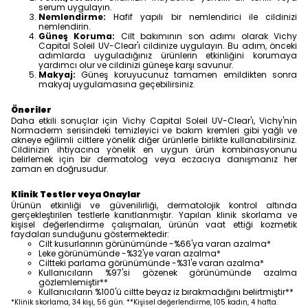
serum uygulayın.
Nemlendirme:
Hafif yapılı bir nemlendirici ile cildinizi
nemlendirin.
Güneş Koruma:
Cilt bakımının son adımı olarak Vichy
Capital Soleil UV-Clear'ı cildinize uygulayın. Bu adım, önceki
adımlarda uyguladığınız ürünlerin etkinliğini korumaya
yardımcı olur ve cildinizi güneşe karşı savunur.
Makyaj:
Güneş koruyucunuz tamamen emildikten sonra
makyaj uygulamasına geçebilirsiniz.
Öneriler
Daha etkili sonuçlar için Vichy Capital Soleil UV-Clear'ı, Vichy'nin
Normaderm serisindeki temizleyici ve bakım kremleri gibi yağlı ve
akneye eğilimli ciltlere yönelik diğer ürünlerle birlikte kullanabilirsiniz.
Cildinizin ihtiyacına yönelik en uygun ürün kombinasyonunu
belirlemek için bir dermatolog veya eczacıya danışmanız her
zaman en doğrusudur.
Klinik Testler veya Onaylar
Ürünün etkinliği ve güvenilirliği, dermatolojik kontrol altında
gerçekleştirilen testlerle kanıtlanmıştır. Yapılan klinik skorlama ve
kişisel değerlendirme çalışmaları, ürünün vaat ettiği kozmetik
faydaları sunduğunu göstermektedir:
Cilt kusurlarının görünümünde -%66'ya varan azalma*
Leke görünümünde -%32'ye varan azalma*
Ciltteki parlama görünümünde -%31'e varan azalma*
Kullanıcıların %97'si gözenek görünümünde azalma
gözlemlemiştir**
Kullanıcıların %100'ü ciltte beyaz iz bırakmadığını belirtmiştir**
*Klinik skorlama, 34 kişi, 56 gün. **Kişisel değerlendirme, 105 kadın, 4 hafta.