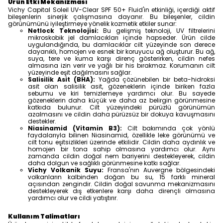
Ürün Etki Mekanizması
Vichy Capital Soleil UV-Clear SPF 50+ Fluid'in etkinliği, içerdiği aktif
bileşenlerin sinerjik çalışmasına dayanır. Bu bileşenler, cildin
görünümünü iyileştirmeye yönelik kozmetik etkiler sunar:
Netlock Teknolojisi:
Bu gelişmiş teknoloji, UV filtrelerini
mikroskobik jel damlacıkları içinde hapseder. Ürün cilde
uygulandığında, bu damlacıklar cilt yüzeyinde son derece
dayanıklı, homojen ve esnek bir koruyucu ağ oluşturur. Bu ağ,
suya, tere ve kuma karşı direnç gösterirken, cildin nefes
almasına izin verir ve yağlı bir his bırakmaz. Korumanın cilt
yüzeyinde eşit dağılmasını sağlar.
Salisilik Asit (BHA):
Yağda çözünebilen bir beta-hidroksi
asit olan salisilik asit, gözeneklerin içinde biriken fazla
sebumu ve kiri temizlemeye yardımcı olur. Bu sayede
gözeneklerin daha küçük ve daha az belirgin görünmesine
katkıda bulunur. Cilt yüzeyindeki pürüzlü görünümün
azalmasını ve cildin daha pürüzsüz bir dokuya kavuşmasını
destekler.
Niasinamid (Vitamin B3):
Cilt bakımında çok yönlü
faydalarıyla bilinen Niasinamid, özellikle leke görünümü ve
cilt tonu eşitsizlikleri üzerinde etkilidir. Cildin daha aydınlık ve
homojen bir tona sahip olmasına yardımcı olur. Aynı
zamanda cildin doğal nem bariyerini destekleyerek, cildin
daha dolgun ve sağlıklı görünmesine katkı sağlar.
Vichy Volkanik Suyu:
Fransa'nın Auvergne bölgesindeki
volkanların kalbinden doğan bu su, 15 farklı mineral
açısından zengindir. Cildin doğal savunma mekanizmasını
destekleyerek dış etkenlere karşı daha dirençli olmasına
yardımcı olur ve cildi yatıştırır.
Kullanım Talimatları