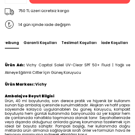
750 TL üzeri ücretsiz kargo
14 gün içinde iade değişim
chreibung
Garanti Koşulları
Teslimat Koşulları
İade Koşulları
S
Ürün Adı:
Vichy Capital Soleil UV-Clear SPF 50+ Fluid | Yağlı ve
Akneye Eğilimli Ciltler İçin Güneş Koruyucu
Ürün Markası:
Vichy
Ambalaj ve Boyut Bilgisi
Ürün, 40 ml boyutunda, son derece pratik ve hijyenik bir kullanım
sunan tüp ambalaj içerisinde sunulmaktadır. Akışkan ve hafif yapısı
sayesinde kolayca uygulanabilen bu güneş koruyucu, kompakt
boyutuyla hem günlük kullanımda banyonuzda az yer kaplar hem
de çantanızda rahatlıkla taşımanıza olanak tanır. Seyahatlerinizde
veya dışarıda olduğunuz anlarda güneş korumanızı tazelemek için
ideal bir boyuta sahiptir. Pompalı başlığı, her kullanımda doğru
miktarda ürün almanızı sağlayarak israfı önler ve formülün hava ile
temasını minimuma indirerek etkinliğini korur.