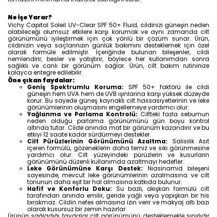
Ne İşe Yarar?
Vichy Capital Soleil UV-Clear SPF 50+ Fluid, cildinizi güneşin neden
olabileceği olumsuz etkilere karşı korumak ve aynı zamanda cilt
görünümünü iyileştirmek için çok yönlü bir çözüm sunar. Ürün,
cildinizin veya saçlarınızın günlük bakımını desteklemek için özel
olarak formüle edilmiştir. İçeriğinde bulunan bileşenler, cildi
nemlendirir, besler ve yatıştırır, böylece her kullanımdan sonra
sağlıklı ve canlı bir görünüm sağlar. Ürün, cilt bakım rutininize
kolayca entegre edilebilir.
Öne çıkan faydalar:
Geniş Spektrumlu Koruma:
SPF 50+ faktörü ile cildi
güneşin hem UVA hem de UVB ışınlarına karşı yüksek düzeyde
korur. Bu sayede güneş kaynaklı cilt hassasiyetlerinin ve leke
görünümlerinin oluşmasını engellemeye yardımcı olur.
Yağlanma ve Parlama Kontrolü:
Ciltteki fazla sebumun
neden olduğu parlama görünümünü gün boyu kontrol
altında tutar. Cilde anında mat bir görünüm kazandırır ve bu
etkiyi 12 saate kadar sürdürmeyi destekler.
Cilt Pürüzlerinin Görünümünü Azaltma:
Salisilik Asit
içeren formülü, gözeneklerin daha temiz ve sıkı görünmesine
yardımcı olur. Cilt yüzeyindeki pürüzlerin ve kusurların
görünümünü düzenli kullanımda azaltmayı hedefler.
Leke Görünümüne Karşı Destek:
Niasinamid bileşeni
sayesinde, mevcut leke görünümlerinin azalmasına ve cilt
tonunun daha eşit bir hal almasına katkıda bulunur.
Hafif ve Konforlu Doku:
Su bazlı, akışkan formülü cilt
tarafından anında emilir, geride yağlı veya yapışkan bir his
bırakmaz. Cildin nefes almasına izin verir ve makyaj altı bazı
olarak kusursuz bir zemin hazırlar.
Ürünün sağladığı faydalar cilt görünümünü desteklemekle sınırlıdır