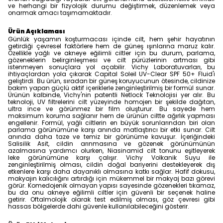
ve herhangi bir fizyolojik durumu değiştirmek, düzenlemek veya
onarmak amacı taşımamaktadır.
Ürün Açıklaması
Günlük yaşamın koşturmacası içinde cilt, hem şehir hayatının
getirdiği çevresel faktörlere hem de güneş ışınlarına maruz kalır.
Özellikle yağlı ve akneye eğilimli ciltler için bu durum, parlama,
gözeneklerin belirginleşmesi ve cilt pürüzlerinin artması gibi
istenmeyen sonuçlara yol açabilir. Vichy Laboratuvarları, bu
ihtiyaçlardan yola çıkarak Capital Soleil UV-Clear SPF 50+ Fluid'i
geliştirdi. Bu ürün, sıradan bir güneş koruyucunun ötesinde, cildinize
bakım yapan güçlü aktif içeriklerle zenginleştirilmiş bir formül sunar.
Ürünün kalbinde, Vichy'nin patentli Netlock Teknolojisi yer alır. Bu
teknoloji, UV filtrelerini cilt yüzeyinde homojen bir şekilde dağıtan,
ultra ince ve görünmez bir film oluşturur. Bu sayede hem
maksimum koruma sağlanır hem de ürünün ciltte ağırlık yapması
engellenir. Formül, yağlı ciltlerin en büyük sorunlarından biri olan
parlama görünümüne karşı anında matlaştırıcı bir etki sunar. Cilt
anında daha taze ve temiz bir görünüme kavuşur. İçeriğindeki
Salisilik Asit, cildin arınmasına ve gözenek görünümünün
azalmasına yardımcı olurken, Niasinamid cilt tonunu eşitleyerek
leke görünümüne karşı çalışır. Vichy Volkanik Suyu ile
zenginleştirilmiş olması, cildin doğal bariyerini destekleyerek dış
etkenlere karşı daha dayanıklı olmasına katkı sağlar. Hafif dokusu,
makyajın kalıcılığını artırdığı için mükemmel bir makyaj bazı görevi
görür. Komedojenik olmayan yapısı sayesinde gözenekleri tıkamaz,
bu da onu akneye eğilimli ciltler için güvenli bir seçenek haline
getirir. Oftalmolojik olarak test edilmiş olması, göz çevresi gibi
hassas bölgelerde dahi güvenle kullanılabileceğini gösterir.