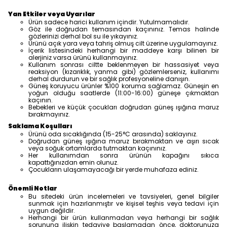
Yan Etkiler veya Uyarılar
Ürün sadece harici kullanım içindir. Yutulmamalıdır.
Göz ile doğrudan temasından kaçınınız. Temas halinde
gözlerinizi derhal bol su ile yıkayınız.
Ürünü açık yara veya tahriş olmuş cilt üzerine uygulamayınız.
İçerik listesindeki herhangi bir maddeye karşı bilinen bir
alerjiniz varsa ürünü kullanmayınız.
Kullanım sonrası ciltte beklenmeyen bir hassasiyet veya
reaksiyon (kızarıklık, yanma gibi) gözlemlerseniz, kullanımı
derhal durdurun ve bir sağlık profesyoneline danışın.
Güneş koruyucu ürünler %100 koruma sağlamaz. Güneşin en
yoğun olduğu saatlerde (11:00-16:00) güneşe çıkmaktan
kaçının.
Bebekleri ve küçük çocukları doğrudan güneş ışığına maruz
bırakmayınız.
Saklama Koşulları
Ürünü oda sıcaklığında (15-25°C arasında) saklayınız.
Doğrudan güneş ışığına maruz bırakmaktan ve aşırı sıcak
veya soğuk ortamlarda tutmaktan kaçınınız.
Her kullanımdan sonra ürünün kapağını sıkıca
kapattığınızdan emin olunuz.
Çocukların ulaşamayacağı bir yerde muhafaza ediniz.
Önemli Notlar
Bu sitedeki ürün incelemeleri ve tavsiyeleri, genel bilgiler
sunmak için hazırlanmıştır ve kişisel teşhis veya tedavi için
uygun değildir.
Herhangi bir ürün kullanmadan veya herhangi bir sağlık
sorununa ilişkin tedaviye başlamadan önce, doktorunuza