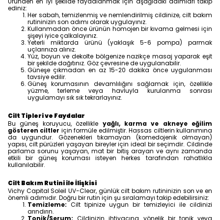
Üründen en iyi şekilde faydalanmak için aşağıdaki adımları takip
ediniz:
Her sabah, temizlenmiş ve nemlendirilmiş cildinize, cilt bakım
rutininizin son adımı olarak uygulayınız.
Kullanmadan önce ürünün homojen bir kıvama gelmesi için
şişeyi iyice çalkalayınız.
Yeterli miktarda ürünü (yaklaşık 5-6 pompa) parmak
uçlarınıza alınız.
Yüz, boyun ve dekolte bölgenize nazikçe masaj yaparak eşit
bir şekilde dağıtınız. Göz çevresine de uygulanabilir.
Güneşe çıkmadan en az 15-20 dakika önce uygulanması
tavsiye edilir.
Güneş korumasının devamlılığını sağlamak için, özellikle
yüzme, terleme veya havluyla kurulanma sonrası
uygulamayı sık sık tekrarlayınız.
Cilt Tipleri ve Faydalar
Bu güneş koruyucu, özellikle
yağlı, karma ve akneye eğilim
gösteren ciltler
için formüle edilmiştir. Hassas ciltlerin kullanımına
da uygundur. Gözenekleri tıkamayan (komedojenik olmayan)
yapısı, cilt pürüzleri yaşayan bireyler için ideal bir seçimdir. Cildinde
parlama sorunu yaşayan, mat bir bitiş arayan ve aynı zamanda
etkili bir güneş koruması isteyen herkes tarafından rahatlıkla
kullanılabilir.
Cilt Bakım Rutini ile İlişkisi
Vichy Capital Soleil UV-Clear, günlük cilt bakım rutininizin son ve en
önemli adımıdır. Doğru bir rutin için şu sıralamayı takip edebilirsiniz:
Temizleme:
Cilt tipinize uygun bir temizleyici ile cildinizi
arındırın.
Tonik/Serum:
Cildinizin ihtiyacına yönelik bir tonik veya