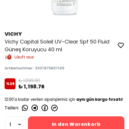
VICHY
Vichy Capital Soleil UV-Clear Spf 50 Fluid
Güneş Koruyucu 40 ml
Läuft aus
Artikelnummer
:
3337875837149
₺ 1,699.90
%
29
₺ 1,198.76
12:00'a kadar verilen siparişleriniz için
aynı gün kargo fırsatı!
Teilen
:
In den Warenkorb