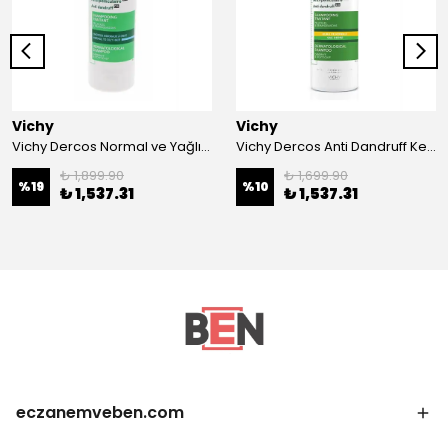
Vichy
Vichy
Vichy Dercos Normal ve Yağlı Saçlar İçin Kepek Karşıtı Şampuan 390 ml
Vichy Dercos Anti Dandruff Kepek Karşıtı Şampuan 390 ml - Kuru Saçlar
₺ 1,899.90
₺ 1,699.90
%
19
%
10
₺ 1,537.31
₺ 1,537.31
eczanemveben.com