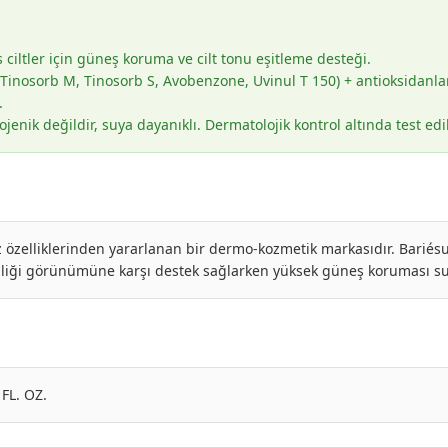
iltler için güneş koruma ve cilt tonu eşitleme desteği.
Tinosorb M, Tinosorb S, Avobenzone, Uvinul T 150) + antioksidanlar (
.
ik değildir, suya dayanıklı. Dermatolojik kontrol altında test edil
 özelliklerinden yararlanan bir dermo-kozmetik markasıdır. Bariésu
itsizliği görünümüne karşı destek sağlarken yüksek güneş koruması s
 FL. OZ.