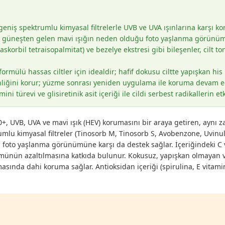
eniş spektrumlu kimyasal filtrelerle UVB ve UVA ışınlarına karşı ko
e güneşten gelen mavi ışığın neden olduğu foto yaşlanma görünümü
(askorbil tetraisopalmitat) ve bezelye ekstresi gibi bileşenler, cilt
rmülü hassas ciltler için idealdir; hafif dokusu ciltte yapışkan h
liğini korur; yüzme sonrası yeniden uygulama ile koruma devam e
ini türevi ve glisiretinik asit içeriği ile cildi serbest radikallerin et
0+, UVB, UVA ve mavi ışık (HEV) korumasını bir araya getiren, aynı 
lu kimyasal filtreler (Tinosorb M, Tinosorb S, Avobenzone, Uvinul T 
oto yaşlanma görünümüne karşı da destek sağlar. İçeriğindeki C vit
örünümünün azaltılmasına katkıda bulunur. Kokusuz, yapışkan olmayan
masında dahi koruma sağlar. Antioksidan içeriği (spirulina, E vitamini