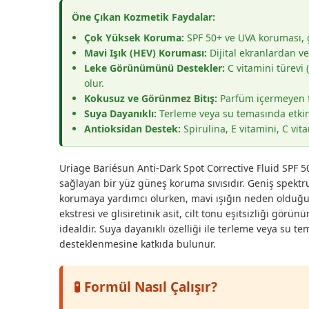
Öne Çıkan Kozmetik Faydalar:
Çok Yüksek Koruma:
SPF 50+ ve UVA koruması, g
Mavi Işık (HEV) Koruması:
Dijital ekranlardan v
Leke Görünümünü Destekler:
C vitamini türevi 
olur.
Kokusuz ve Görünmez Bitış:
Parfüm içermeyen fo
Suya Dayanıklı:
Terleme veya su temasında etkin
Antioksidan Destek:
Spirulina, E vitamini, C vitam
Uriage Bariésun Anti-Dark Spot Corrective Fluid SPF 5
sağlayan bir yüz güneş koruma sıvısıdır. Geniş spektrum
korumaya yardımcı olurken, mavi ışığın neden olduğu f
ekstresi ve glisiretinik asit, cilt tonu eşitsizliği g
idealdir. Suya dayanıklı özelliği ile terleme veya su te
desteklenmesine katkıda bulunur.
🧪 Formül Nasıl Çalışır?