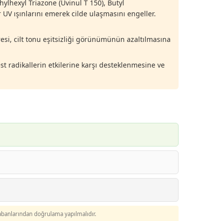
ylhexyl Triazone (Uvinul T 150), Butyl
UV ışınlarını emerek cilde ulaşmasını engeller.
resi, cilt tonu eşitsizliği görünümünün azaltılmasına
best radikallerin etkilerine karşı desteklenmesine ve
abanlarından doğrulama yapılmalıdır.