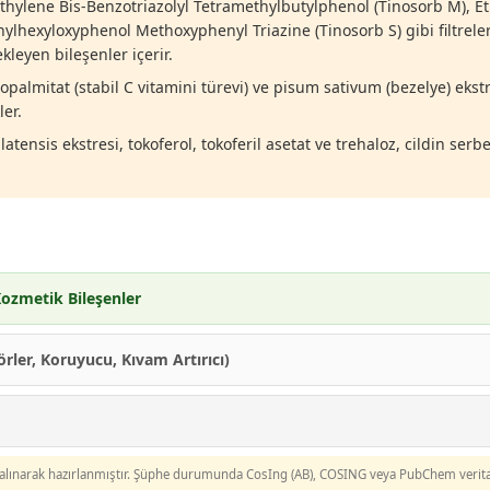
hylene Bis-Benzotriazolyl Tetramethylbutylphenol (Tinosorb M), Eth
hexyloxyphenol Methoxyphenyl Triazine (Tinosorb S) gibi filtreler 
kleyen bileşenler içerir.
opalmitat (stabil C vitamini türevi) ve pisum sativum (bezelye) ekst
ler.
atensis ekstresi, tokoferol, tokoferil asetat ve trehaloz, cildin ser
ozmetik Bileşenler
rler, Koruyucu, Kıvam Artırıcı)
as alınarak hazırlanmıştır. Şüphe durumunda CosIng (AB), COSING veya PubChem verit