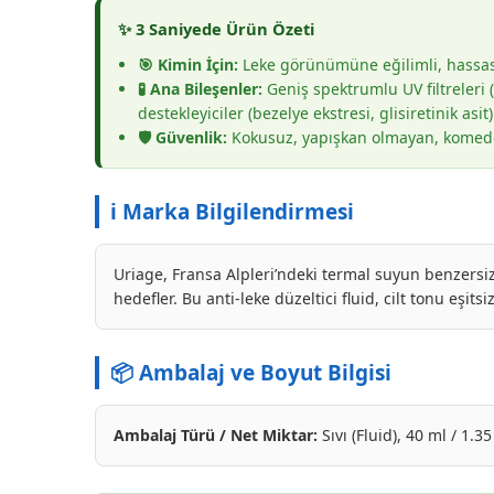
✨ 3 Saniyede Ürün Özeti
🎯 Kimin İçin:
Leke görünümüne eğilimli, hassas c
🧪 Ana Bileşenler:
Geniş spektrumlu UV filtreleri (
destekleyiciler (bezelye ekstresi, glisiretinik asit)
🛡️ Güvenlik:
Kokusuz, yapışkan olmayan, komedojen
ℹ️ Marka Bilgilendirmesi
Uriage, Fransa Alpleri’ndeki termal suyun benzersiz
hedefler. Bu anti-leke düzeltici fluid, cilt tonu eş
📦 Ambalaj ve Boyut Bilgisi
Ambalaj Türü / Net Miktar:
Sıvı (Fluid), 40 ml / 1.35