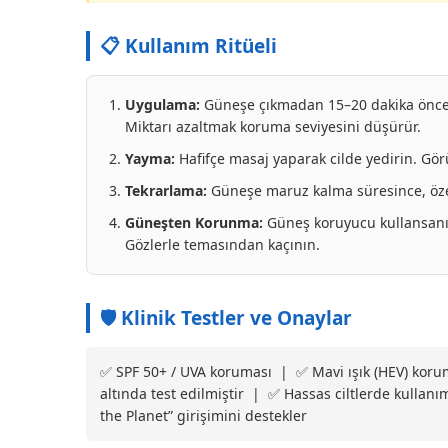
📋 Kullanım Ritüeli
Uygulama:
Güneşe çıkmadan 15–20 dakika önce, y
Miktarı azaltmak koruma seviyesini düşürür.
Yayma:
Hafifçe masaj yaparak cilde yedirin. Gör
Tekrarlama:
Güneşe maruz kalma süresince, özell
Güneşten Korunma:
Güneş koruyucu kullansanız
Gözlerle temasından kaçının.
🛡️ Klinik Testler ve Onaylar
✅ SPF 50+ / UVA koruması | ✅ Mavi ışık (HEV) ko
altında test edilmiştir | ✅ Hassas ciltlerde kulla
the Planet” girişimini destekler