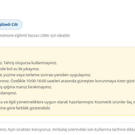
limli Cilt
ünümüne eğilimli hassas ciltler için idealdir.
z. Tahriş oluşursa kullanmayınız.
e bol su ile yıkayınız.
r, yüzme veya terleme sonrası yeniden uygulayınız.
ınız. Özellikle 10:00-16:00 saatleri arasında güneşten korunmaya özen göste
 ışığına maruz bırakmayınız.
anışınız.
ve ilgili yönetmeliklere uygun olarak hazırlanmıştır. Kozmetik ürünler ilaç 
ne göre farklılık gösterebilir.
z. Aşırı sıcaktan koruyunuz. Ambalaj üzerindeki son kullanma tarihine dikkat 