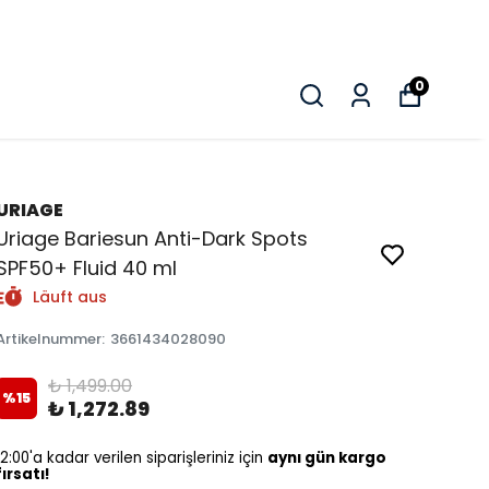
0
URIAGE
Uriage Bariesun Anti-Dark Spots
SPF50+ Fluid 40 ml
Läuft aus
Artikelnummer
:
3661434028090
₺ 1,499.00
%
15
₺ 1,272.89
12:00'a kadar verilen siparişleriniz için
aynı gün kargo
fırsatı!