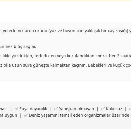
eterli miktarda ürünü (yüz ve boyun için yaklaşık bir çay kaşığı) 
ünmez bitiş sağlar.
ikle yüzdükten, terledikten veya kurulandıktan sonra, her 2 saatt
 bile uzun süre güneşte kalmaktan kaçının. Bebekleri ve küçük ç
ruması | ✅ Suya dayanıklı | ✅ Yapışkan olmayan | ✅ Kokusuz | ✅
nıma uygun | ✅ Deniz yaşamını temsil eden organizmalar üzerinde e