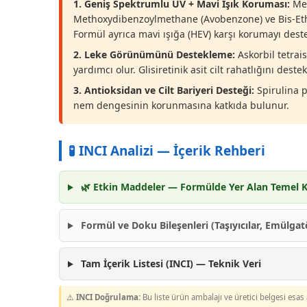
1. Geniş Spektrumlu UV + Mavi Işık Koruması:
Met
Methoxydibenzoylmethane (Avobenzone) ve Bis-Ethyl
Formül ayrıca mavi ışığa (HEV) karşı korumayı deste
2. Leke Görünümünü Destekleme:
Askorbil tetrais
yardımcı olur. Glisiretinik asit cilt rahatlığını destek
3. Antioksidan ve Cilt Bariyeri Desteği:
Spirulina pl
nem dengesinin korunmasına katkıda bulunur.
🧪 INCI Analizi — İçerik Rehberi
🌿 Etkin Maddeler — Formülde Yer Alan Temel K
Formül ve Doku Bileşenleri (Taşıyıcılar, Emülgatö
Tam İçerik Listesi (INCI) — Teknik Veri
⚠️
INCI Doğrulama:
Bu liste ürün ambalajı ve üretici belgesi es