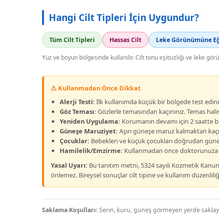
Hangi Cilt Tipleri İçin Uygundur?
Tüm Cilt Tipleri
Hassas Cilt
Leke Görünümüne Eği
Yüz ve boyun bölgesinde kullanılır. Cilt tonu eşitsizliği ve leke gör
⚠️ Kullanmadan Önce Dikkat
Alerji Testi:
İlk kullanımda küçük bir bölgede test edini
Göz Teması:
Gözlerle temasından kaçınınız. Temas halind
Yeniden Uygulama:
Korumanın devamı için 2 saatte bi
Güneşe Maruziyet:
Aşırı güneşe maruz kalmaktan kaçın
Çocuklar:
Bebekleri ve küçük çocukları doğrudan güneş
Hamilelik/Emzirme:
Kullanmadan önce doktorunuza d
Yasal Uyarı:
Bu tanıtım metni, 5324 sayılı Kozmetik Kanunu 
önlemez. Bireysel sonuçlar cilt tipine ve kullanım düzenliliği
Saklama Koşulları:
Serin, kuru, güneş görmeyen yerde saklayını