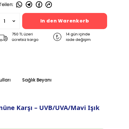
Teilen
:
In den Warenkorb
750 TL üzeri
14 gün içinde
ücretsiz kargo
iade değişim
lları
Sağlık Beyanı
ümüne Karşı – UVB/UVA/Mavi Işık