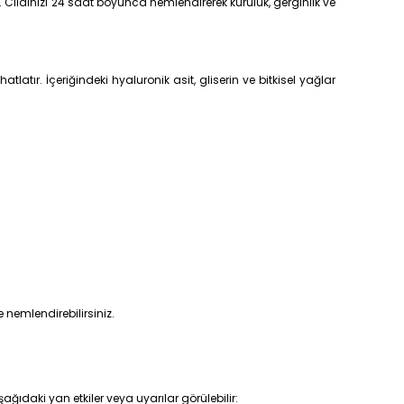
r. Cildinizi 24 saat boyunca nemlendirerek kuruluk, gerginlik ve
atır. İçeriğindeki hyaluronik asit, gliserin ve bitkisel yağlar
e nemlendirebilirsiniz.
ağıdaki yan etkiler veya uyarılar görülebilir: