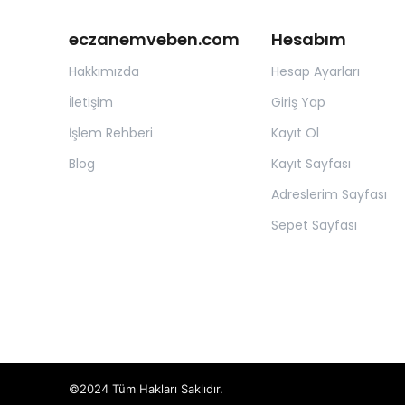
eczanemveben.com
Hesabım
Hakkımızda
Hesap Ayarları
İletişim
Giriş Yap
İşlem Rehberi
Kayıt Ol
Blog
Kayıt Sayfası
Adreslerim Sayfası
Sepet Sayfası
©2024 Tüm Hakları Saklıdır.