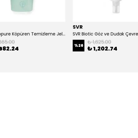
SVR
SVR Physiopure Köpüren Temizleme Jeli 200 ml
865.00
₺ 1,625.00
%
26
682.24
₺ 1,202.74