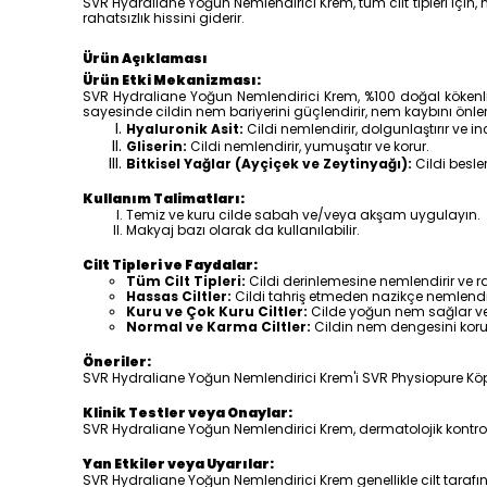
SVR Hydraliane Yoğun Nemlendirici Krem, tüm cilt tipleri için, 
rahatsızlık hissini giderir.
Ürün Açıklaması
Ürün Etki Mekanizması:
SVR Hydraliane Yoğun Nemlendirici Krem, %100 doğal kökenli bil
sayesinde cildin nem bariyerini güçlendirir, nem kaybını önle
Hyaluronik Asit:
Cildi nemlendirir, dolgunlaştırır ve i
Gliserin:
Cildi nemlendirir, yumuşatır ve korur.
Bitkisel Yağlar (Ayçiçek ve Zeytinyağı):
Cildi besle
Kullanım Talimatları:
Temiz ve kuru cilde sabah ve/veya akşam uygulayın.
Makyaj bazı olarak da kullanılabilir.
Cilt Tipleri ve Faydalar:
Tüm Cilt Tipleri:
Cildi derinlemesine nemlendirir ve rah
Hassas Ciltler:
Cildi tahriş etmeden nazikçe nemlendirir
Kuru ve Çok Kuru Ciltler:
Cilde yoğun nem sağlar ve 
Normal ve Karma Ciltler:
Cildin nem dengesini korur
Öneriler:
SVR Hydraliane Yoğun Nemlendirici Krem'i SVR Physiopure Köpüren 
Klinik Testler veya Onaylar:
SVR Hydraliane Yoğun Nemlendirici Krem, dermatolojik kontrol a
Yan Etkiler veya Uyarılar:
SVR Hydraliane Yoğun Nemlendirici Krem genellikle cilt tarafınd