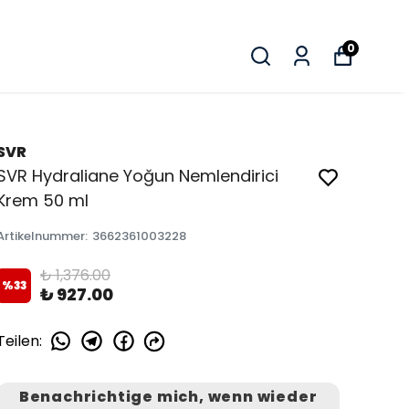
0
SVR
SVR Hydraliane Yoğun Nemlendirici
Krem 50 ml
Artikelnummer
:
3662361003228
₺ 1,376.00
%
33
₺ 927.00
Teilen
:
Benachrichtige mich, wenn wieder