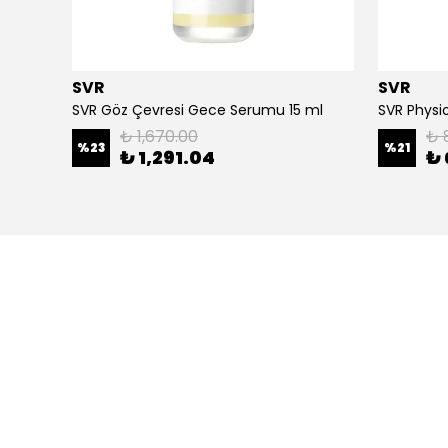
SVR
SVR
SVR Microgammage Lift Peeling Maske 70 gr
SVR Göz Çevresi Gece Serumu 15 ml
₺ 1,670.00
₺ 
%
23
%
21
₺ 1,291.04
₺ 