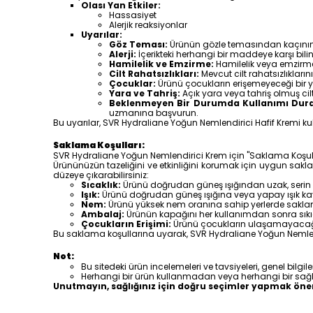
Olası Yan Etkiler:
Hassasiyet
Alerjik reaksiyonlar
Uyarılar:
Göz Teması:
Ürünün gözle temasından kaçının. 
Alerji:
İçerikteki herhangi bir maddeye karşı bili
Hamilelik ve Emzirme:
Hamilelik veya emzirm
Cilt Rahatsızlıkları:
Mevcut cilt rahatsızlıklar
Çocuklar:
Ürünü çocukların erişemeyeceği bir y
Yara ve Tahriş:
Açık yara veya tahriş olmuş ci
Beklenmeyen Bir Durumda Kullanımı Dur
uzmanına başvurun.
Bu uyarılar, SVR Hydraliane Yoğun Nemlendirici Hafif Kremi kull
Saklama Koşulları:
SVR Hydraliane Yoğun Nemlendirici Krem için "Saklama Koşull
Ürününüzün tazeliğini ve etkinliğini korumak için uygun sak
düzeye çıkarabilirsiniz:
Sıcaklık:
Ürünü doğrudan güneş ışığından uzak, serin ve
Işık:
Ürünü doğrudan güneş ışığına veya yapay ışık kayn
Nem:
Ürünü yüksek nem oranına sahip yerlerde saklam
Ambalaj:
Ürünün kapağını her kullanımdan sonra sıkı
Çocukların Erişimi:
Ürünü çocukların ulaşamayacağı b
Bu saklama koşullarına uyarak, SVR Hydraliane Yoğun Nemlendirici
Not:
Bu sitedeki ürün incelemeleri ve tavsiyeleri, genel bilgil
Herhangi bir ürün kullanmadan veya herhangi bir sağ
Unutmayın, sağlığınız için doğru seçimler yapmak önemli