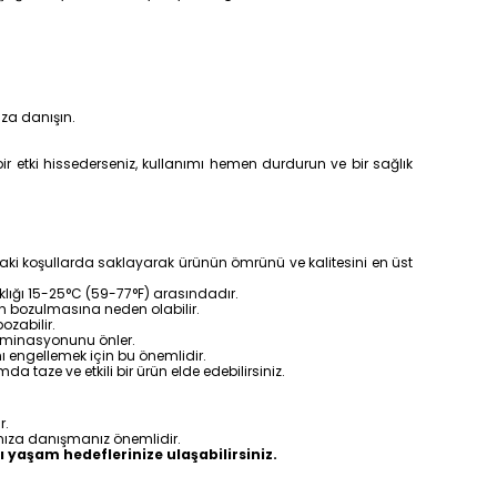
za danışın.
r etki hissederseniz, kullanımı hemen durdurun ve bir sağlık
aki koşullarda saklayarak ürünün ömrünü ve kalitesini en üst
klığı 15-25°C (59-77°F) arasındadır.
n bozulmasına neden olabilir.
zabilir.
taminasyonunu önler.
 engellemek için bu önemlidir.
a taze ve etkili bir ürün elde edebilirsiniz.
r.
nıza danışmanız önemlidir.
ı yaşam hedeflerinize ulaşabilirsiniz.