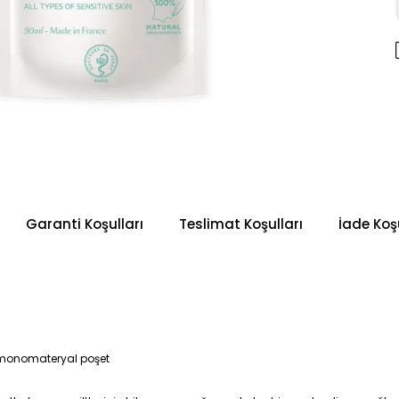
Garanti Koşulları
Teslimat Koşulları
İade Koşu
r monomateryal poşet