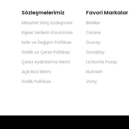
Sözleşmelerimiz
Favori Markalar
Mesafeli Satış Sözleşmesi
BioNike
Kişisel Verilerin Korunması
Cerave
İade ve Değişim Politikası
Ducray
Gizlilik ve Çerez Politikası
Goodday
Çerez Aydınlatma Metni
La Roche Posay
Açık Rıza Metni
Nutraxin
Gizlilik Politikası
Vichy