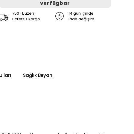
verfügbar
750 TL üzeri
14 gün içinde
ücretsiz kargo
iade değişim
lları
Sağlık Beyanı