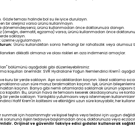
Gözle teması halinde bol su ile iyice durulayın.
nen bir alerjiniz varsa ürünü kullanmayın.
e dönemindeyseniz, ürünü kullanmadan önce doktorunuza danışın.
ınız (örneğin, dermatit, egzama) varsa, ürünü kullanmadan önce doktorunu
erde saklayın.
lt üzerine uygulamayın.
durun:
Ürünü kullandıktan sonra herhangi bir rahatsızlık veya olumsuz bi
anırken dikkatli olmanızı ve olası riskleri en aza indirmenizi amaçlar.
arı" bölümünü aşağıdaki gibi düzenleyebilirsiniz:
lama koşulları önemlidir. SVR Hydraliane Yoğun Nemlendirici Krem'i aşağıd
 kuru bir yerde saklayın. Aşırı sıcaklıklardan kaçının. İdeal saklama sıca
aklarına uzun süre maruz bırakmaktan kaçının. Işık, ürünün bileşenlerini
aktan kaçının. Banyo gibi nemli ortamlarda saklamak ürünün yapısını bo
ca kapatın. Bu, ürünün hava ile temasını keserek oksidasyonunu ve kon
ir yerde saklayın. Yanlışlıkla yutulmasını veya istenmeyen kullanımlarını
 Hafif Krem'in kalitesini ve etkinliğini uzun süre koruyabilir, her kullanımd
er sunmak için hazırlanmıştır ve kişisel teşhis veya tedavi için uygun değildi
lık sorununa ilişkin tedaviye başlamadan önce, doktorunuza veya eczacı
dir. Orijinal ve güvenilir takviye edici gıdalar kullanarak sağlıkl