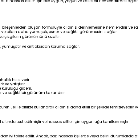
hatta hassas ciltler için bile uygun, yoğun ve kalıcı bir nemlendirme sağla
eşenlerden oluşan formülüyle cildinizi derinlemesine nemlendirir ve rahatl
r ve cildin daha yumuşak, esnek ve sağlıklı görünmesini sağlar.
nce çizgilerin görünümünü azaltır.
r, yumuşatır ve antioksidan koruma sağlar.
atlık hissi verir.
 ve yatıştırır.
kuruluğu giderir.
 ve sağlıklı bir görünüm kazandırır.
Jel ile birlikte kullanarak cildinizi daha etkili bir şekilde temizleyebilir v
ltında test edilmiştir ve hassas ciltler için uygunluğu kanıtlanmıştır.
an iyi tolere edilir. Ancak, bazı hassas kişilerde veya belirli durumlarda aş