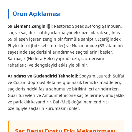
Ürün Açıklaması
59 Element Zenginliği:
Restorex Speed&Strong Şampuan,
saç ve saç derisi ihtiyaçlarına yönelik özel olarak seçilmiş
59 bileşen içeren zengin bir formüle sahiptir. İçeriğindeki
Phytosterol (bitkisel steroller) ve Niacinamide (B3 vitamini)
sayesinde saç derisini arındırır ve saç tellerini besler.
Sarmaşık (Hedera Helix) yaprağı özü, saç derisini
rahatlatıcı ve dengeleyici etkisiyle bilinir.
Arındırıcı ve Güçlendirici Teknoloji:
Sodyum Laureth Sülfat
ve Cocamidopropyl Betaine gibi nazik temizlik maddeleri,
saç derisindeki fazla sebumu ve birikintileri arındırırken,
Guar türevleri ve Amodimethicone saç tellerine yumuşaklık
ve parlaklık kazandırır. Bal (Mel) doğal nemlendirici
özelliğiyle saçların kurumasını önler.
Saç Derisi Dostu Etki Mekanizması