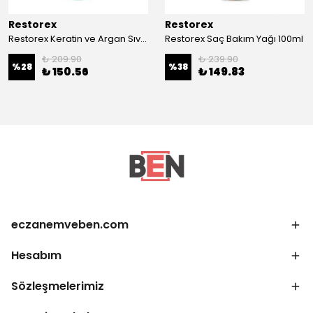
Restorex
Restorex
Restorex Keratin ve Argan Sıvı Saç Kremi 200 ml
Restorex Saç Bakım Yağı 100ml
₺ 209.90
₺ 239.90
%
28
%
38
₺ 150.56
₺ 149.83
eczanemveben.com
Hesabım
Sözleşmelerimiz