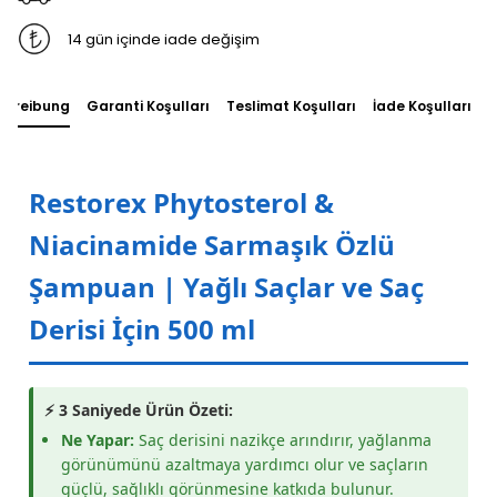
14 gün içinde iade değişim
chreibung
Garanti Koşulları
Teslimat Koşulları
İade Koşulları
S
Restorex Phytosterol &
Niacinamide Sarmaşık Özlü
Şampuan | Yağlı Saçlar ve Saç
Derisi İçin 500 ml
⚡ 3 Saniyede Ürün Özeti:
Ne Yapar:
Saç derisini nazikçe arındırır, yağlanma
görünümünü azaltmaya yardımcı olur ve saçların
güçlü, sağlıklı görünmesine katkıda bulunur.