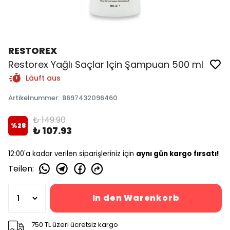
RESTOREX
Restorex Yağlı Saçlar Için Şampuan 500 ml
Läuft aus
Artikelnummer
:
8697432096460
₺ 149.90
%
28
₺ 107.93
12:00'a kadar verilen siparişleriniz için
aynı gün kargo fırsatı!
Teilen
:
In den Warenkorb
750 TL üzeri ücretsiz kargo