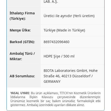
LAB. A.Ş.
İthalatçı Firma
Üretici ile aynıdır (Yerli üretim)
(Türkiye):
Menşe Ülke:
Türkiye (Made in Türkiye)
Barkod (GTIN):
8697432096460
Ambalaj Türü /
HDPE Şişe / 500 ml
Miktar:
BIOTA Laboratories GmbH, Hohe
AB Sorumlusu:
Straße 46, 40213 Düsseldorf /
GERMANY
YASAL UYARI:
Bu ürün açıklaması, TİTCK'nın Kozmetik Ürünlerin
İddialarına İlişkin Kılavuzu çerçevesinde düzenlenmiştir.
Ürünümüz kozmetik bir saç bakım ürünüdür, farmakolojik etki
göstermez. Ambalaj üzerindeki uyarıları dikkate alınız.