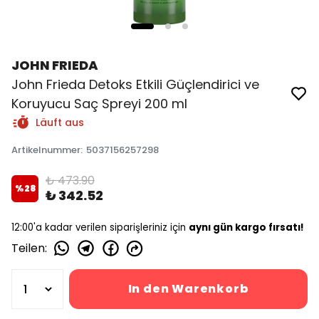
JOHN FRIEDA
John Frieda Detoks Etkili Güçlendirici ve
Koruyucu Saç Spreyi 200 ml
Läuft aus
Artikelnummer
:
5037156257298
₺ 473.90
%
28
₺ 342.52
12:00'a kadar verilen siparişleriniz için
aynı gün kargo fırsatı!
Teilen
:
In den Warenkorb