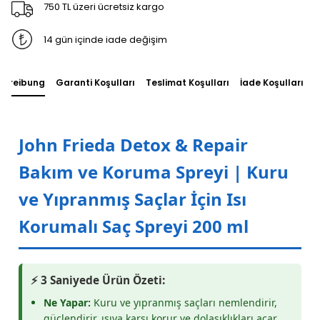
750 TL üzeri ücretsiz kargo
14 gün içinde iade değişim
chreibung
Garanti Koşulları
Teslimat Koşulları
İade Koşulları
S
John Frieda Detox & Repair
Bakım ve Koruma Spreyi | Kuru
ve Yıpranmış Saçlar İçin Isı
Korumalı Saç Spreyi 200 ml
⚡ 3 Saniyede Ürün Özeti:
Ne Yapar:
Kuru ve yıpranmış saçları nemlendirir,
güçlendirir, ısıya karşı korur ve dolaşıklıkları açar.