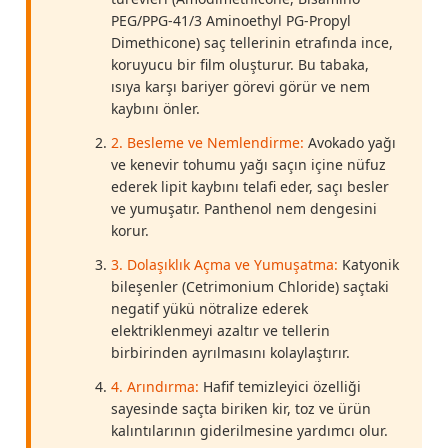
PEG/PPG-41/3 Aminoethyl PG-Propyl
Dimethicone) saç tellerinin etrafında ince,
koruyucu bir film oluşturur. Bu tabaka,
ısıya karşı bariyer görevi görür ve nem
kaybını önler.
2. Besleme ve Nemlendirme:
Avokado yağı
ve kenevir tohumu yağı saçın içine nüfuz
ederek lipit kaybını telafi eder, saçı besler
ve yumuşatır. Panthenol nem dengesini
korur.
3. Dolaşıklık Açma ve Yumuşatma:
Katyonik
bileşenler (Cetrimonium Chloride) saçtaki
negatif yükü nötralize ederek
elektriklenmeyi azaltır ve tellerin
birbirinden ayrılmasını kolaylaştırır.
4. Arındırma:
Hafif temizleyici özelliği
sayesinde saçta biriken kir, toz ve ürün
kalıntılarının giderilmesine yardımcı olur.