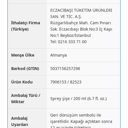
ECZACIBAŞI TÜKETİM ÜRÜNLERİ
SAN. VE TİC. A.Ş.
İthalatçı Firma
Rüzgarlıbahçe Mah. Cam Pınarı
(Türkiye)
Sok. Eczacıbaşı Blok No:3 İç Kapı
No:1 Beykoz/İstanbul
Tel: 0216 333 71 00
Menşe Ülke
Almanya
Barkod (GTIN)
5037156257298
Ürün Kodu
7906153 / 82523
Ambalaj Türü /
Sprey şişe / 200 ml (6.7 fl. oz.)
Miktar
Geri dönüşüm sembolü ile
Ambalaj
işaretlidir. Kapağı açtıktan sonra
Uyarıları
12 ay içinde tüketiniz.