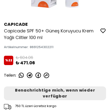
CAPICADE
Capicade SPF 50+ Güneş Koruyucu Krem
Yağlı Ciltler 100 ml
Artikelnummer
:
8691254302211
₺ 604.06
%
22
₺ 471.06
Teilen
:
Benachrichtige mich, wenn wieder
verfügbar
750 TL üzeri ücretsiz kargo