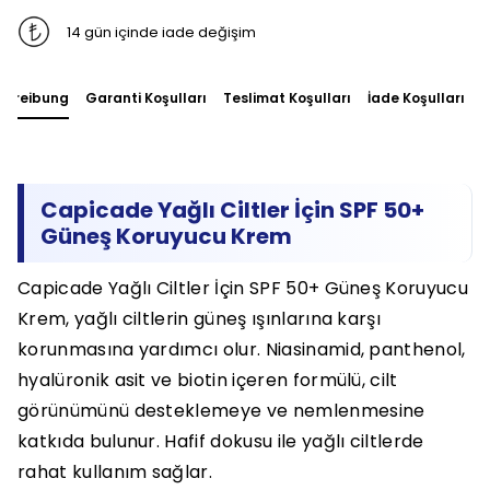
14 gün içinde iade değişim
chreibung
Garanti Koşulları
Teslimat Koşulları
İade Koşulları
S
Capicade Yağlı Ciltler İçin SPF 50+
Güneş Koruyucu Krem
Capicade Yağlı Ciltler İçin SPF 50+ Güneş Koruyucu
Krem, yağlı ciltlerin güneş ışınlarına karşı
korunmasına yardımcı olur. Niasinamid, panthenol,
hyalüronik asit ve biotin içeren formülü, cilt
görünümünü desteklemeye ve nemlenmesine
katkıda bulunur. Hafif dokusu ile yağlı ciltlerde
rahat kullanım sağlar.