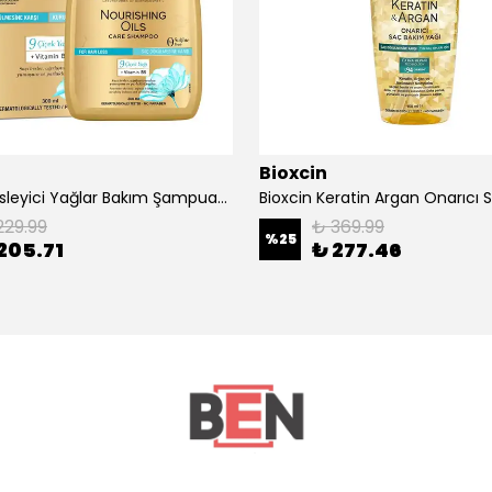
Bioxcin
Bioxcin Besleyici Yağlar Bakım Şampuanı 300 ml
229.99
₺ 369.99
%
25
205.71
₺ 277.46