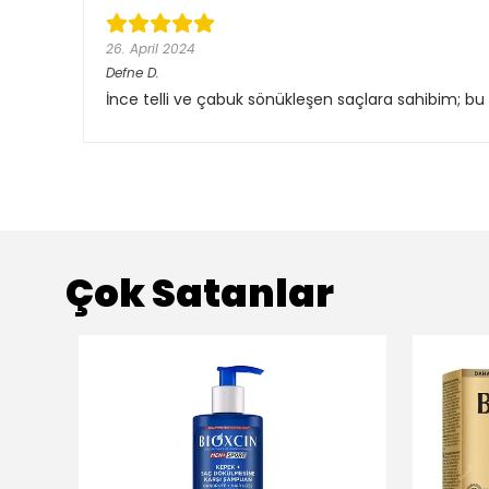
26. April 2024
Defne
D.
İnce telli ve çabuk sönükleşen saçlara sahibim; bu 
Çok Satanlar