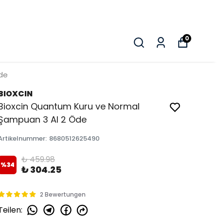
0
de
BIOXCIN
Bioxcin Quantum Kuru ve Normal
Şampuan 3 Al 2 Öde
Artikelnummer
:
8680512625490
₺ 459.98
%
34
₺ 304.25
2 Bewertungen
Teilen
: