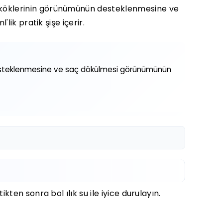
ç köklerinin görünümünün desteklenmesine ve
ik pratik şişe içerir.
n desteklenmesine ve saç dökülmesi görünümünün
ten sonra bol ılık su ile iyice durulayın.