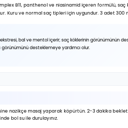
plex B11, panthenol ve niasinamid içeren formülü, sa
 Kuru ve normal saç tipleri için uygundur. 3 adet 300 ml'l
 ekstresi, bal ve mentol içerir; saç köklerinin görünümünü
üç görünümünü desteklemeye yardımcı olur.
sine nazikçe masaj yaparak köpürtün. 2-3 dakika beklettik
de bol su ile durulayınız.