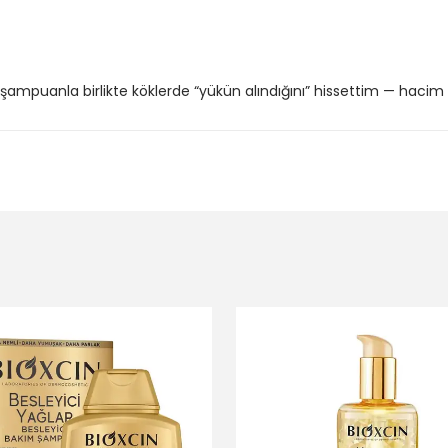
şampuanla birlikte köklerde “yükün alındığını” hissettim — hacim h