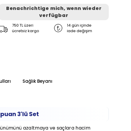
Benachrichtige mich, wenn wieder
verfügbar
750 TL üzeri
14 gün içinde
ücretsiz kargo
iade değişim
lları
Sağlık Beyanı
uan 3'lü Set
örünümünü azaltmaya ve saçlara hacim