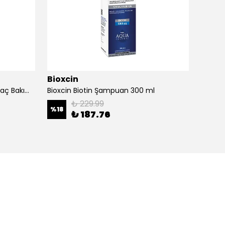
Bioxcin
Bioxc
Bioxcin Keratin Argan Onarıcı Saç Bakım Yağı 150 ml
Bioxcin Biotin Şampuan 300 ml
₺ 229.99
%
18
%
25
₺ 187.76