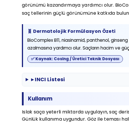
görünümü kazandırmaya yardımcı olur. BioCom
saç tellerinin güçlü görünümüne katkıda bulunur.
🧬 Dermatolojik Formülasyon Özeti
BioComplex B11, niasinamid, panthenol, ginseng
azalmasına yardımcı olur. Saçların hacim ve g
✅ Kaynak: CosIng / Üretici Teknik Dosyası
▸ INCI Listesi
Kullanım
Islak saça yeterli miktarda uygulayın, saç deri
Günlük kullanıma uygundur. Göz ile teması halin