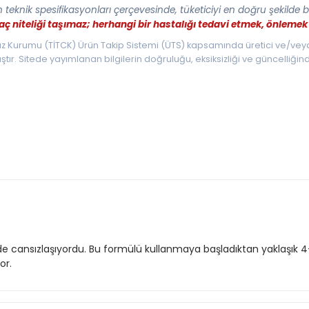
teknik spesifikasyonları çerçevesinde, tüketiciyi en doğru şekilde 
laç niteliği taşımaz; herhangi bir hastalığı tedavi etmek, önlem
Cihaz Kurumu (TİTCK) Ürün Takip Sistemi (ÜTS) kapsamında üretici ve/vey
r. Sitede yayımlanan bilgilerin doğruluğu, eksiksizliği ve güncelliği
e cansızlaşıyordu. Bu formülü kullanmaya başladıktan yaklaşık
or.